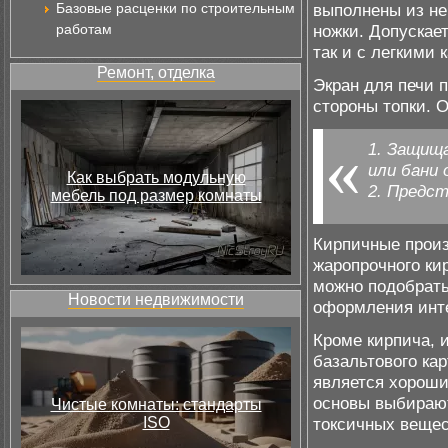
Базовые расценки по строительным
выполнены из н
работам
ножки. Допускае
так и с легкими 
Ремонт, отделка
Экран для печи 
стороны топки. 
1. Защищ
или бани 
Как выбрать модульную
2. Предст
мебель под размер комнаты
Кирпичные произ
жаропрочного ки
можно подобрать
Новости недвижимости
оформления инте
Кроме кирпича, 
базальтового кар
является хорош
основы выбирают
Чистые комнаты: стандарты
ISO
токсичных вещест