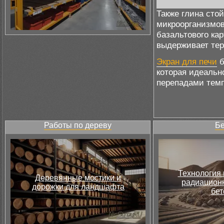
Также глина сто
микроорганизмов
базальтового кар
выдерживает тер
Экран для печи
б
которая идеальн
перепадами тем
Работы по дереву
Бе
Технология 
Деревянные мостики и
радиацион
дорожки для ландшафта
бет