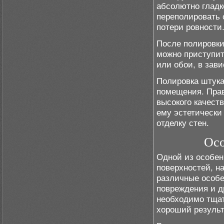
абсолютно гладк
переполировать 
потери ровности
После полировки
можно приступить
или обои, в зав
Полировка штука
помещения. Прав
высокого качест
ему эстетически
отделку стен.
Осо
Одной из особен
поверхностей, н
различные особе
повреждения и д
необходимо тщат
хороший результ