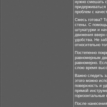
нужно смешать с
придерживаться 
проблем с качес
Смесь готова? Т
стены. С помощ
штукатурки и нач
движения вверх-
удобства. Не за
относительно то
Постепенно покр
равномерным дв
равномерно. Есл
слою время высо
Важно следить з
этого можно исп
поверхность и у
прямой инструме
горизонтальные 
После нанесения