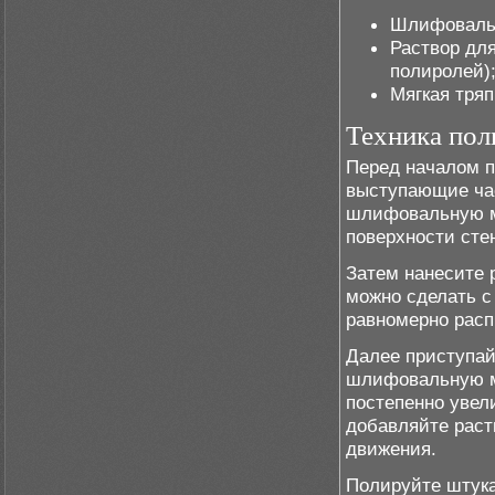
Шлифовальн
Раствор дл
полиролей)
Мягкая тря
Техника пол
Перед началом п
выступающие час
шлифовальную м
поверхности сте
Затем нанесите 
можно сделать с
равномерно расп
Далее приступай
шлифовальную ма
постепенно увел
добавляйте раст
движения.
Полируйте штукат