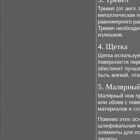
Тревел (от англ.
металлическая п
равномерного ра
Тревел необходи
излишков.
4. Щетка
Щетка используе
поверхности пер
обеспечит лучше
быть мягкой, чт
5. Малярны
Малярный нож пр
или обоев с пов
материалов и со
Помимо этих осн
шлифовальная ма
элементы для от
защиты.