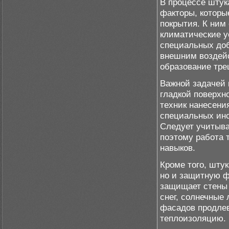
В процессе штук
факторы, которы
покрытия. К ним 
климатические у
специальных доб
внешним воздейс
образование тре
Важной задачей 
гладкой поверхн
техник нанесени
специальных инс
Следует учитыв
поэтому работа 
навыков.
Кроме того, шту
но и защитную ф
защищает стены 
снег, солнечные
фасадов продлев
теплоизоляцию.