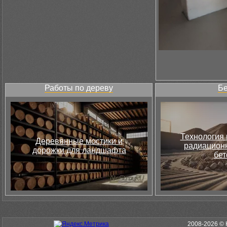
Работы по дереву
Бе
Технология 
Деревянные мостики и
радиацион
дорожки для ландшафта
бет
2008-2026 © 