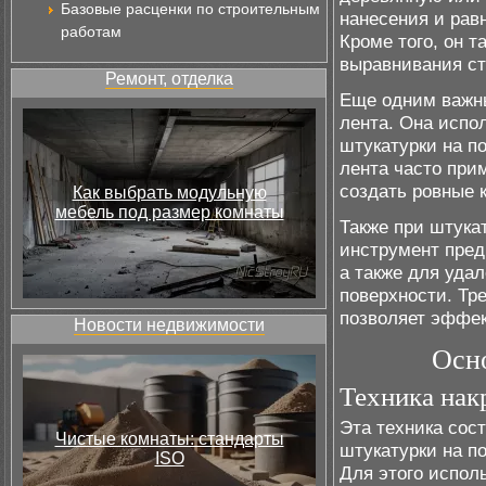
Базовые расценки по строительным
нанесения и рав
работам
Кроме того, он 
выравнивания ст
Ремонт, отделка
Еще одним важн
лента. Она испо
штукатурки на п
лента часто при
создать ровные 
Как выбрать модульную
мебель под размер комнаты
Также при штука
инструмент пред
а также для уда
поверхности. Тре
позволяет эффек
Новости недвижимости
Осн
Техника нак
Эта техника сос
Чистые комнаты: стандарты
штукатурки на п
ISO
Для этого испол