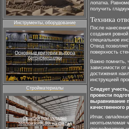
лопатка. Равном
получить гладку
Техника отв
Инструменты, оборудование
После нанесения
создания ровной
специальное инс
Отвод позволяет
поверхность сте
Основные критерии выбора
бетономешалки
Важно помнить, 
зависимости от 
достижения наил
инструкцией про
Стройматериалы
Следует учесть
провести подго
выравнивание п
качественного р
Итак, овладени
Ошибки при укладке
неотъемлемая ч
теплоизоляции на фасад
последовательн