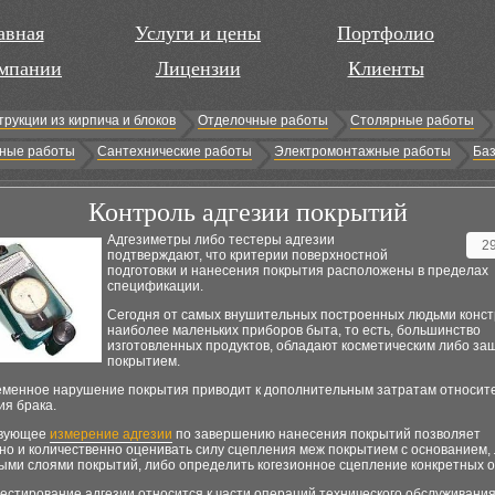
авная
Услуги и цены
Портфолио
мпании
Лицензии
Клиенты
трукции из кирпича и блоков
Отделочные работы
Столярные работы
ные работы
Сантехнические работы
Электромонтажные работы
Баз
Контроль адгезии покрытий
Адгезиметры либо тестеры адгезии
2
подтверждают, что критерии поверхностной
подготовки и нанесения покрытия расположены в пределах
спецификации.
Сегодня от самых внушительных построенных людьми конст
наиболее маленьких приборов быта, то есть, большинство
изготовленных продуктов, обладают косметическим либо з
покрытием.
менное нарушение покрытия приводит к дополнительным затратам относит
ия брака.
твующее
измерение адгезии
по завершению нанесения покрытий позволяет
но и количественно оценивать силу сцепления меж покрытием с основанием,
ыми слоями покрытий, либо определить когезионное сцепление конкретных о
естирование адгезии относится к части операций технического обслуживани