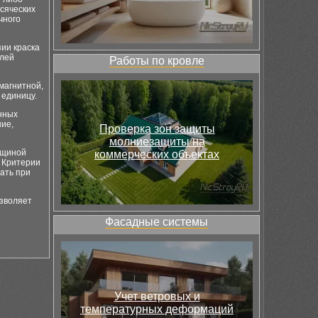
сяческих
чного
зии краска
клей
Работы по кровле
магнитной,
 единицу.
енных
ние,
Проверка зон защиты
молниезащиты на
лщиной
коммерческих объектах
. Критерии
ать при
зволяет
Фасадные системы
Учет ветровых и
температурных деформаций