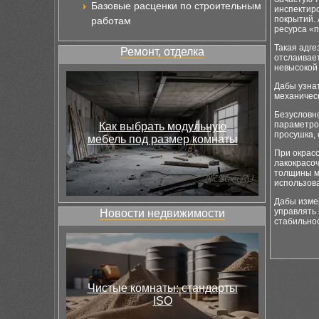
Базовые расценки по строительным
инспектир
покрытий. 
работам
ресурса «п
Такая адге
Ремонт, отделка
отслаивает
невысокой 
Дабы узна
механичес
Безусловно
параметров
Как выбрать модульную
просушка,
мебель под размер комнаты
При окрас
лакокрасо
толщины м
использов
Дабы изме
управлять 
Новости недвижимости
стабильнос
Чистые комнаты: стандарты
ISO