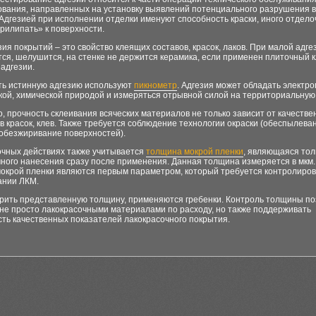
ования, направленных на установку выявлений потенциального разрушения в
Адгезией при исполнении отделки именуют способность краски, иного отдело
рилипать» к поверхности.
зия покрытий – это свойство клеящих составов, красок, лаков. При малой адге
ся, шелушится, на стенке не держится керамика, если применен плиточный 
адгезии.
ть истинную адгезию используют
пикнометр
. Адгезия может обладать электро
кой, химической природой и измеряться отрывной силой на территориальную
, прочность склеивания всяческих материалов не только зависит от качеств
 красок, клев. Также требуется соблюдение технологии окраски (обеспылева
 обезжиривание поверхностей).
очных действиях также учитывается
толщина мокрой пленки
, являющаяся то
чного нанесения сразу после применения. Данная толщина измеряется в мкм
окрой пленки являются первым параметром, который требуется контролиров
ании ЛКМ.
рить представленную толщину, применяются гребенки. Контроль толщины по
не просто лакокрасочными материалами по расходу, но также поддерживать
ть качественных показателей лакокрасочного покрытия.