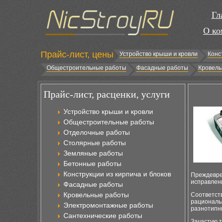
Гл
О ко
Прайс-лист, цены
Устройство крыши и кровли
Конс
Общестроительные работы
Фасадные работы
Кровель
Прайс-лист, расценки, услуги
Устройство крыши и кровли
Общестроительные работы
Отделочные работы
Столярные работы
Земляные работы
Бетонные работы
Конструкции из кирпича и блоков
Преждевре
исправлен
Фасадные работы
Кровельные работы
Соответс
рациональ
Электромонтажные работы
разнотипн
Сантехнические работы
Зачастую т