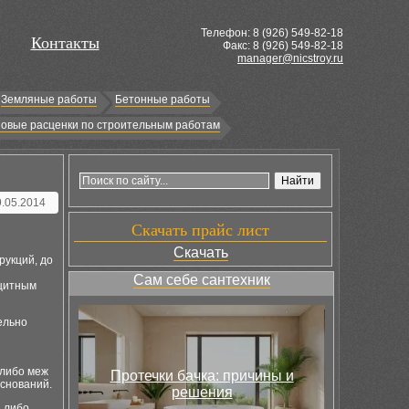
Телефон: 8 (
926
) 549-82-18
Контакты
Факс: 8 (926) 549-82-18
manager@nicstroy.ru
Земляные работы
Бетонные работы
овые расценки по строительным работам
9.05.2014
Скачать прайс лист
Скачать
рукций, до
Сам себе сантехник
ащитным
ельно
 либо меж
Протечки бачка: причины и
снований.
решения
я либо