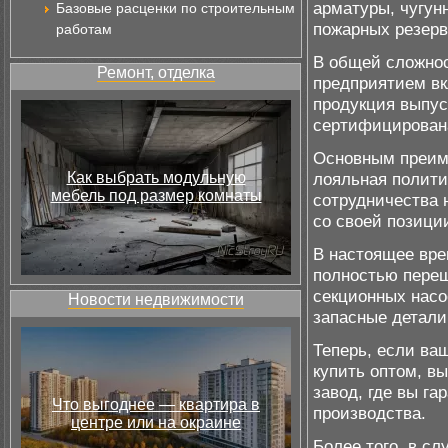
арматуры, чугун
Базовые расценки по строительным
пожарных резерв
работам
В общей сложнос
Ремонт, отделка
предприятием вк
продукция выпус
сертифицирована
Основным преиму
Как выбрать модульную
лояльная полити
мебель под размер комнаты
сотрудничества н
со своей позици
В настоящее врем
полностью переш
секционных насо
Новости недвижимости
запасные детали
Теперь, если в
купить оптом, в
завод, где вы га
Что выгоднее — квартира в
производства.
центре или на окраине
Более того, в с