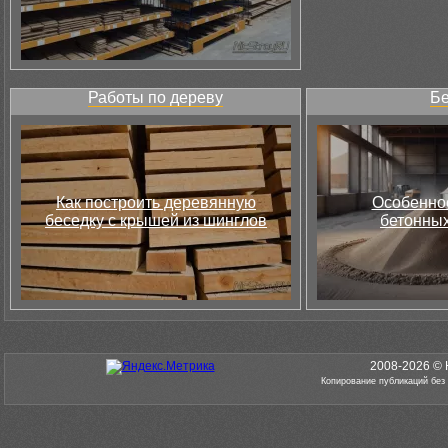
Работы по дереву
Бе
Как построить деревянную
Особеннос
беседку с крышей из шинглов
бетонных
2008-2026 © 
Копирование публикаций без