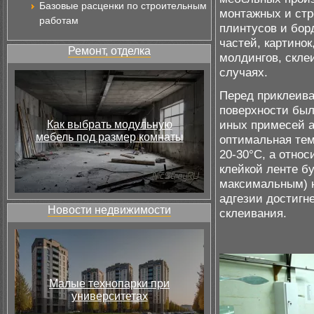
Базовые расценки по строительным
монтажных и стр
работам
плинтусов и бор
частей, картинок
Ремонт, отделка
молдингов, склеи
случаях.
Перед приклеива
поверхности был
иных примесей а
Как выбрать модульную
мебель под размер комнаты
оптимальная тем
20-30°С, а отно
клейкой ленте б
максимальным) н
адгезии достигн
Новости недвижимости
склеивания.
Малые технопарки при
университетах