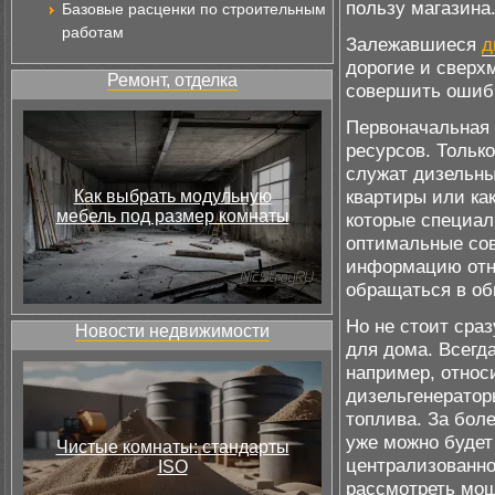
пользу магазина
Базовые расценки по строительным
работам
Залежавшиеся
д
дорогие и сверх
Ремонт, отделка
совершить ошибк
Первоначальная 
ресурсов. Только
служат дизельн
квартиры или ка
Как выбрать модульную
мебель под размер комнаты
которые специал
оптимальные сов
информацию отн
обращаться в об
Но не стоит сра
Новости недвижимости
для дома. Всегд
например, относ
дизельгенератор
топлива. За бол
уже можно будет
Чистые комнаты: стандарты
централизованно
ISO
рассмотреть мощ