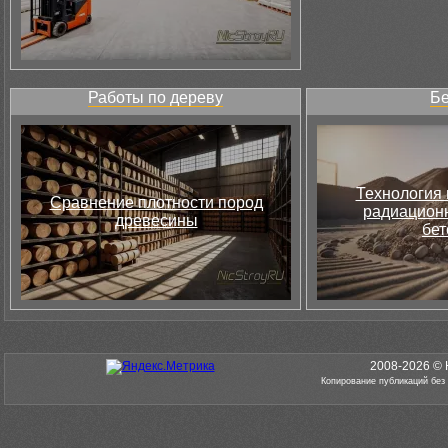
Работы по дереву
Бе
Технология 
Сравнение плотности пород
радиацион
древесины
бет
2008-2026 © 
Копирование публикаций без