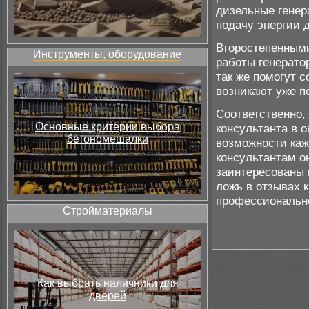
дизельные генер
подачу энергии д
Второстепенными
Инструменты, оборудование
работы генерато
так же помогут 
возникают уже п
Соответственно,
Основные критерии выбора
консультанта в 
бетономешалки
возможности каж
консультантам о
заинтересованы 
ложь в отзывах 
профессиональн
Стройматериалы
Как выбрать наличники для
дверей