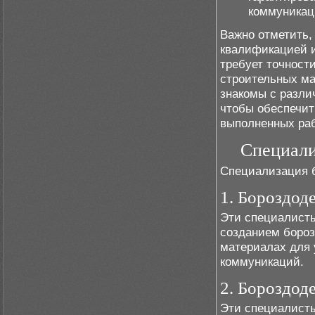
коммуникац
Важно отметить,
квалификацией и
требует точност
строительных ма
знакомы с разли
чтобы обеспечит
выполненных раб
Специали
Специализация б
1. Бороздод
Эти специалисты
созданием борозд
материалах для 
коммуникаций.
2. Бороздод
Эти специалисты