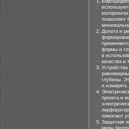
Бороздодел
используют
материалах,
позволяют 
минимальн
Долота и р
формирован
применяютс
формы и гл
в использо
качества и 
Устройства 
равномерны
глубины. Э
и измерять 
Электричес
проекта и 
электрическ
перфоратор
помогают у
Защитная э
меры безоп