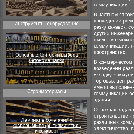
коммуникации.
В частном строи
проведении ремо
Инструменты, оборудование
резку канавок, с
других инженерн
имеют возможнос
коммуникации, н
пространство.
Основные критерии выбора
бетономешалки
В коммерческом 
возведении разл
укладку коммуни
торговых центра
умело выполненн
Стройматериалы
коммуникации о
зданий.
Основная задача
строительстве -
Ламинат в сочетании с
различных комму
ковровыми покрытиями: стиль
электричество, 
и комфорт