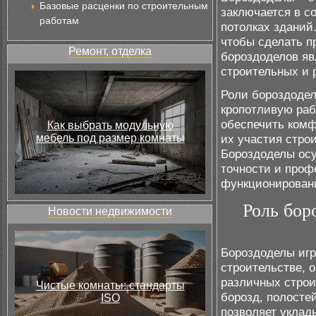
Базовые расценки по строительным
заключается в со
работам
потолках зданий
чтобы сделать п
Ремонт, отделка
бороздоделов я
строительных и 
Роли бороздодел
кропотливую раб
обеспечить комф
Как выбрать модульную
мебель под размер комнаты
их участия стро
Бороздоделы осу
точности и проф
функционировани
Роль бор
Новости недвижимости
Бороздоделы игр
строительстве, 
различных строи
Чистые комнаты: стандарты
борозд, полостей
ISO
позволяет уклад