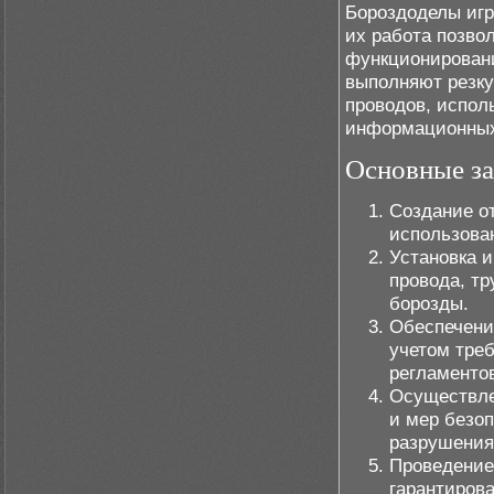
Бороздоделы игр
их работа позво
функционировани
выполняют резку
проводов, испол
информационных
Основные за
Создание о
использова
Установка и
провода, т
борозды.
Обеспечени
учетом тре
регламенто
Осуществле
и мер безо
разрушения
Проведение
гарантиров