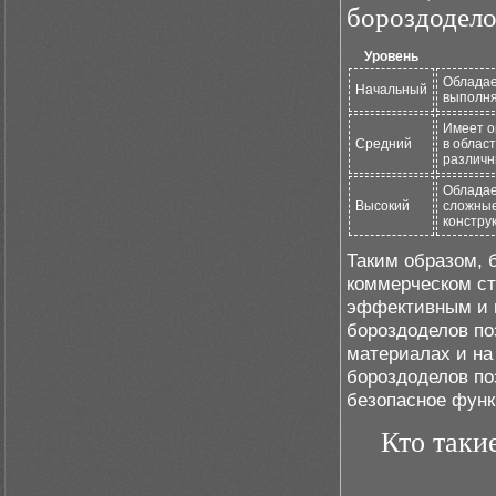
бороздодело
Уровень
Обладае
Начальный
выполня
Имеет о
Средний
в облас
различн
Обладае
Высокий
сложные
констру
Таким образом, 
коммерческом ст
эффективным и 
бороздоделов по
материалах и на
бороздоделов по
безопасное функ
Кто таки