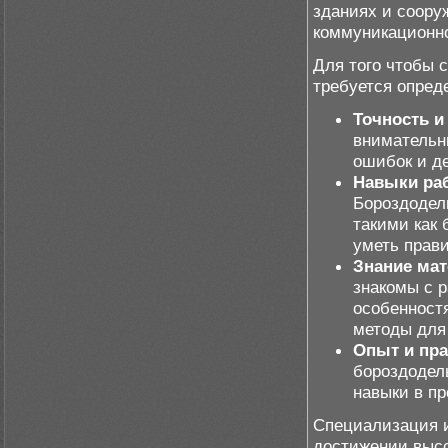
зданиях и соору
коммуникационно
Для того чтобы 
требуется опред
Точность и
внимательн
ошибок и д
Навыки ра
Бороздодел
такими как 
уметь прави
Знание мат
знакомы с 
особенност
методы для
Опыт и пра
бороздоделы
навыки в пр
Специализация и
достижении высо