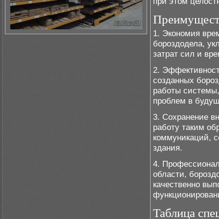
при этом целост
Преимуществ
1. Экономия вре
бороздодела, ук
затрат сил и вре
2. Эффективност
созданных бороз
работы системы,
проблем в буду
3. Сохранение в
работу таким об
коммуникаций, с
здания.
4. Профессионал
области, бороз
качественно вып
функционирован
Таблица спе