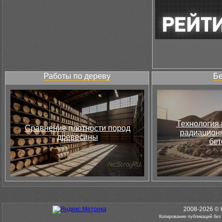
Работы по дереву
Бе
Технология 
Сравнение плотности пород
радиацион
древесины
бет
2008-2026 © 
Копирование публикаций без