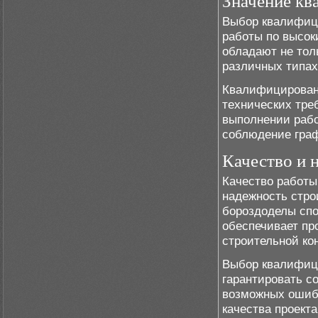
Значение кв
Выбор квалифиц
работы по высок
обладают не тол
различных типах
Квалифицирован
технических тре
выполнении рабо
соблюдение граф
Качество и 
Качество работы
надежность стро
бороздоделы спо
обеспечивает п
строительной ко
Выбор квалифиц
гарантировать с
возможных ошибо
качества проекта