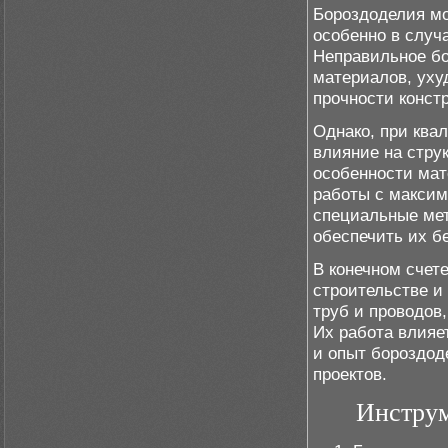
Бороздоделия мо
особенно в случ
Неправильное бо
материалов, уху
прочности конст
Однако, при ква
влияние на стру
особенности мат
работы с максим
специальные мет
обеспечить их б
В конечном счет
строительстве и
труб и проводов,
Их работа влияе
и опыт бороздо
проектов.
Инструм