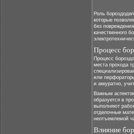
Роль бороздодел
которые позволя
без повреждения
качественного б
электротехничес
Процесс бор
Процесс бороздо
места прохода т
специализирован
или перфораторы
и аккуратно, учи
Важным аспектом
образуется в пр
выполняют работ
отделочные мате
неотъемлемой ча
Влияние бор