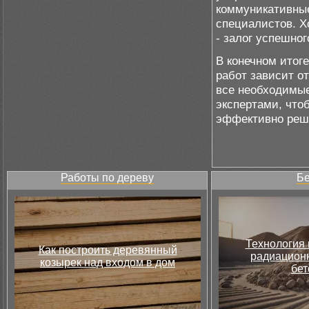
коммуникативны
специалистов. Х
- залог успешно
В конечном итог
работ зависит о
все необходимые
экспертами, что
эффективно реш
Работы по дереву
Бе
Технология 
Как построить деревянный
радиацион
козырек над входом в дом
бет