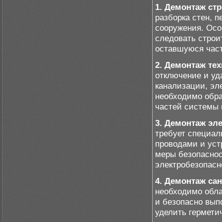
1. Демонтаж ст
разборка стен, 
сооружения. Осо
следовать строи
оставшуюся част
2. Демонтаж те
отключение и уд
канализации, эл
необходимо обра
частей системы 
3. Демонтаж эл
требует специал
проводами и уст
меры безопаснос
электробезопасн
4. Демонтаж са
необходимо обла
и безопасно вып
уделить гермети