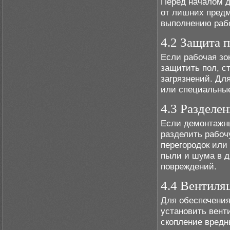
Перед началом д
от лишних предм
выполнению рабо
4.2 Защита 
Если рабочая зо
защитить пол, с
загрязнений. Дл
или специальны
4.3 Разделе
Если демонтажны
разделить рабоч
перегородок или
пыли и шума в д
повреждений.
4.4 Вентиля
Для обеспечения
установить вент
скопление вред