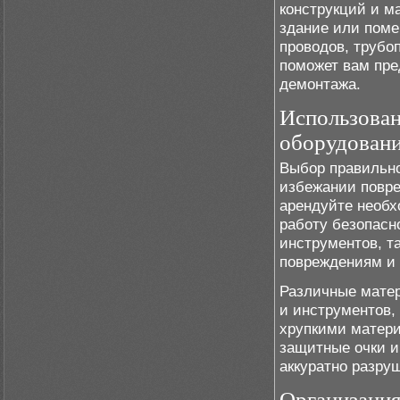
конструкций и м
здание или поме
проводов, трубо
поможет вам пре
демонтажа.
Использован
оборудован
Выбор правильно
избежании повре
арендуйте необх
работу безопасн
инструментов, т
повреждениям и 
Различные матер
и инструментов,
хрупкими матери
защитные очки и
аккуратно разру
Организация