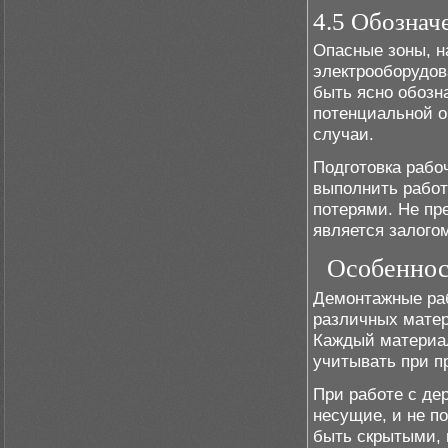
4.5 Обознач
Опасные зоны, н
электрооборудов
быть ясно обозн
потенциальной о
случаи.
Подготовка рабо
выполнить рабо
потерями. Не пр
является залого
Особеннос
Демонтажные раб
различных матери
Каждый материал
учитывать при п
При работе с де
несущие, и не п
быть скрытыми, 