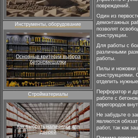
повреждений.
Один из первост
демонтажных раб
Инструменты, оборудование
позволят освобо
конструкции.
Для работы с бо
различными разм
Основные критерии выбора
работы.
бетономешалки
Пилы и ножовки 
конструкциями. 
отделить нужные
Перфоратор и др
Стройматериалы
работе с бетоно
перегородок вну
Не забудьте о за
являются обяза
Как выбрать наличники для
работ, так как з
дверей
Помимо перечис