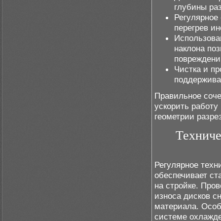
глубины раз
Регулярное
перегрев ин
Использова
наклона по
повреждени
Чистка и п
поддерживае
Правильное соче
ускорить работу
геометрии разре
Техниче
Регулярное техн
обеспечивает ст
на стройке. Про
износа дисков с
материала. Особ
системе охлажде