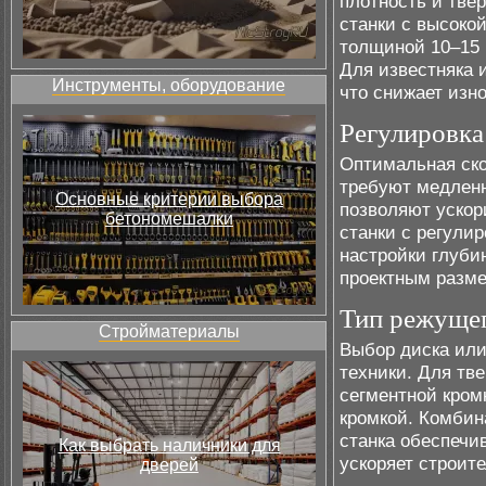
плотность и тве
станки с высоко
толщиной 10–15 
Для известняка 
Инструменты, оборудование
что снижает изн
Регулировка
Оптимальная ско
требуют медленн
Основные критерии выбора
позволяют ускор
бетономешалки
станки с регули
настройки глуби
проектным разме
Тип режущег
Стройматериалы
Выбор диска или
техники. Для тв
сегментной кром
кромкой. Комбин
станка обеспечи
Как выбрать наличники для
ускоряет строит
дверей