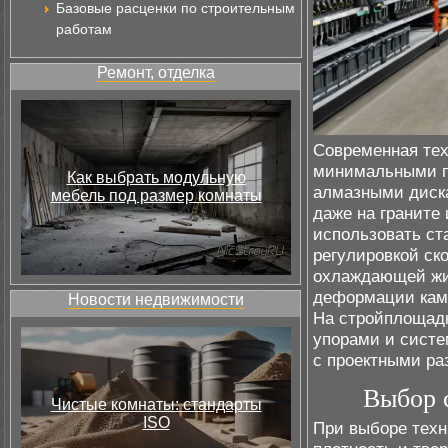
Базовые расценки по строительным
работам
Ремонт, отделка
Современная тех
минимальными п
Как выбрать модульную
алмазными диск
мебель под размер комнаты
даже на граните
использовать ст
регулировкой ск
охлаждающей жид
деформации камн
Новости недвижимости
На стройплощадк
упорами и систе
с проектными ра
Выбор с
Чистые комнаты: стандарты
ISO
При выборе техн