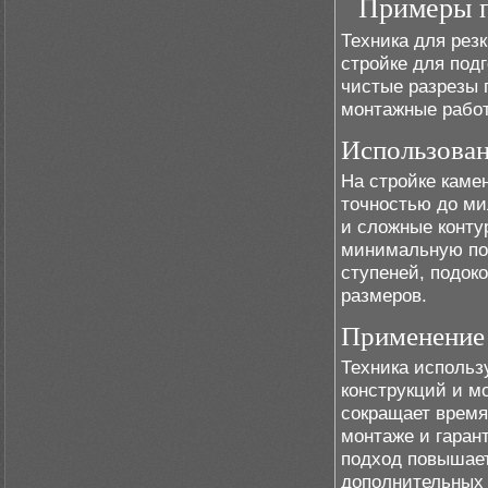
Примеры п
Техника для рез
стройке для под
чистые разрезы 
монтажные работ
Использован
На стройке каме
точностью до ми
и сложные конту
минимальную под
ступеней, подок
размеров.
Применение 
Техника использ
конструкций и м
сокращает время
монтаже и гаран
подход повышает
дополнительных 