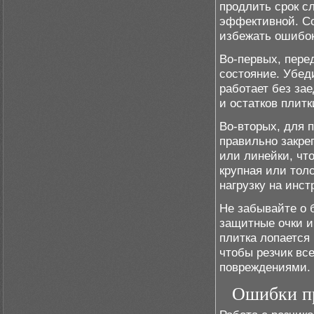
продлить срок с
эффективной. С
избежать ошибок
Во-первых, пере
состояние. Убед
работает без за
и остатков плит
Во-вторых, для 
правильно закре
или линейки, чт
крупная или толс
нагрузку на инст
Не забывайте о 
защитные очки и
плитка лопается 
чтобы резчик вс
повреждениями.
Ошибки пр