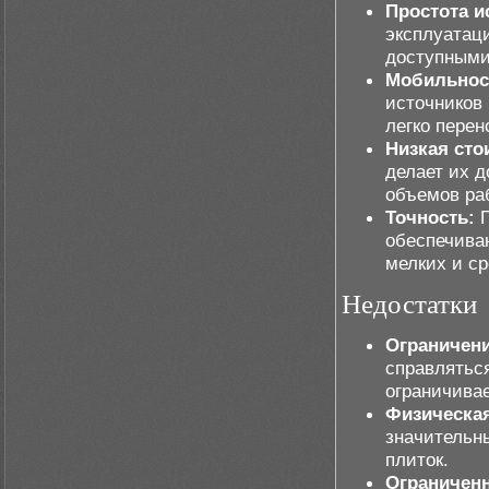
Простота и
эксплуатаци
доступными
Мобильнос
источников 
легко перен
Низкая сто
делает их 
объемов ра
Точность:
П
обеспечиваю
мелких и ср
Недостатки
Ограничени
справлятьс
ограничивае
Физическая
значительн
плиток.
Ограниченн