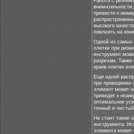
Работа с резчик
внимательности,
привести к неак
распространенны
высокого качест
повлиять на коне
Одной из самых 
плитки при резк
инструмент може
разрезам. Также
краев плитки или
Еще одной распр
при проведении 
элемент может н
приведет к неак
оптимальное уси
точный и чистый
Не стоит также 
инструмента. Ис
элемента может 