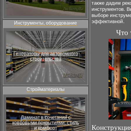
также дадим рек
инструментов. В
выборе инструме
эффективной.
Инструменты, оборудование
Что 
Генераторы для автономного
строительства
Стройматериалы
Ламинат в сочетании с
ковровыми покрытиями: стиль
Конструкция
и комфорт