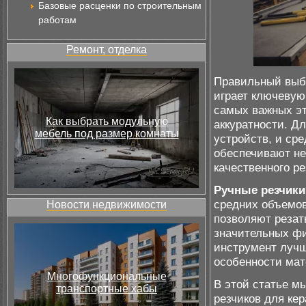
Базовые расценки по строительным
работам
Ремонт, отделка
Правильный выбо
играет ключевую
самых важных эта
Как выбрать модульную
аккуратности. Д
мебель под размер комнаты
устройств, и ср
обеспечивают не
качественного ре
Ручные резчики
средних объемов
Новости недвижимости
позволяют резат
значительных фи
инструмент лучш
особенности мат
Многофункциональные
В этой статье м
транспортные хабы
резчиков для ке