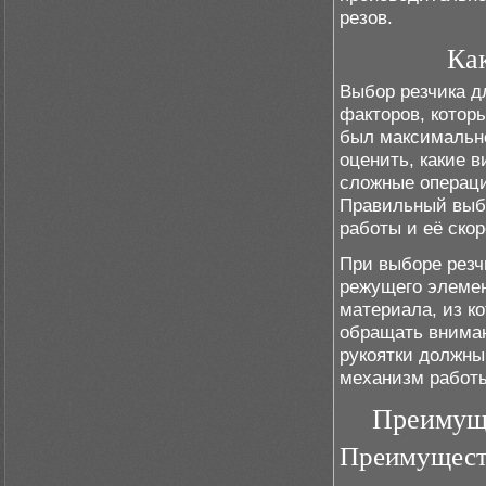
резов.
Ка
Выбор резчика д
факторов, котор
был максимальн
оценить, какие в
сложные операци
Правильный выбо
работы и её скор
При выборе резчи
режущего элемен
материала, из ко
обращать вниман
рукоятки должны
механизм работы
Преимуще
Преимущест