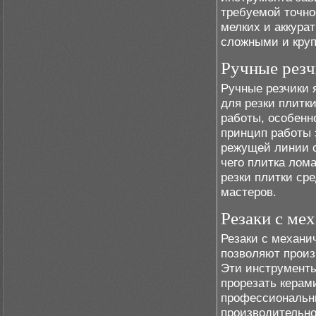
требуемой точно
мелких и аккура
сложными и кру
Ручные рез
Ручные резчики 
для резки плитк
работы, особенн
принцип работы 
режущей линии с
чего плитка лом
резки плитки ср
мастеров.
Резаки с ме
Резаки с механи
позволяют произ
Эти инструменты
прорезать керам
профессиональны
производительно