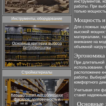
инструментов, к
работы. При выб
только мощность
Инструменты, оборудование
Мощность и 
Для сложных зад
высокой мощност
материалами, так
внимание на мод
Основные критерии выбора
объемной нагруз
бетономешалки
Эргономика 
При длительной 
использовании. 
расположение кн
Стройматериалы
работы. Выбирай
комфортного дем
Учитывая эти фа
станет надежным
Керамогранит для облицовки
фасадов: долговечность и
Основные 
стиль