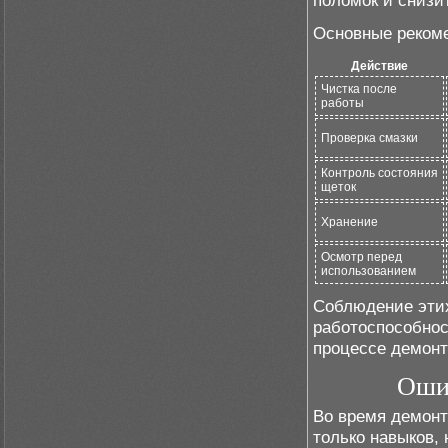
поломок и снизи
Основные рекоме
Действие
Чистка после
работы
Проверка смазки
Контроль состояния
щеток
Хранение
Осмотр перед
использованием
Соблюдение этих
работоспособнос
процессе демонт
Ошиб
Во время демонт
только навыков,