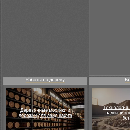
Работы по дереву
Бе
Технология 
Деревянные мостики и
радиацион
дорожки для ландшафта
бет