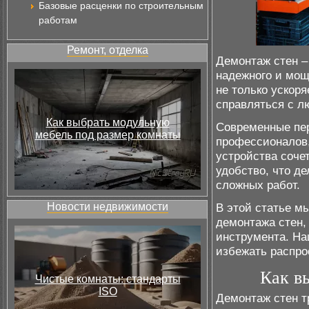
Базовые расценки по строительным
работам
Ремонт, отделка
Демонтаж стен –
надежного и мощ
не только ускоря
справляться с л
Как выбрать модульную
Современные пе
мебель под размер комнаты
профессионалов,
устройства соче
удобство, что д
сложных работ.
Новости недвижимости
В этой статье м
демонтажа стен,
инструмента. На
избежать распро
Как в
Чистые комнаты: стандарты
ISO
Демонтаж стен т