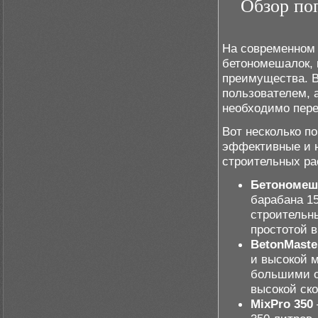
Обзор по
На современном 
бетономешалок, 
преимущества. В
пользователем, а
необходимо пер
Вот несколько п
эффективные и 
строительных ра
Бетономеш
барабана 1
строительн
простотой 
BetonMaste
и высокой 
большими о
высокой ск
MixPro 350