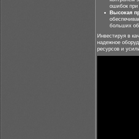
ошибок при 
Высокая п
обеспечива
больших об
Инвестируя в ка
надежное оборуд
ресурсов и усил