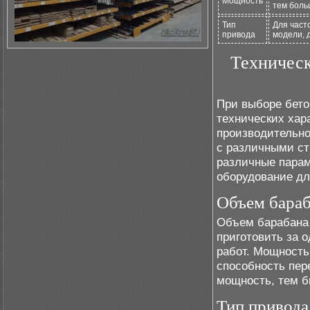
Мощность
тем боль
Тип
Для част
привода
модели, 
Техническ
При выборе бето
технических хар
производительно
с различными ст
различные парам
оборудование дл
Объем бараб
Объем барабана 
приготовить за 
работ. Мощность
способность пер
мощность, тем б
Тип привода