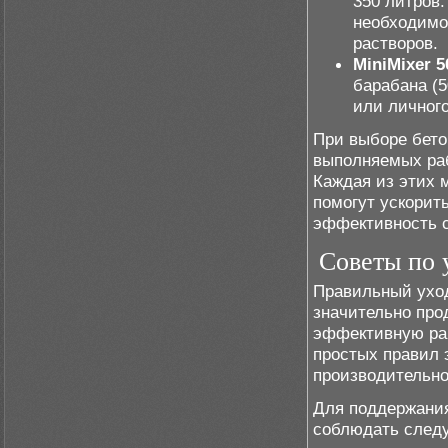
350 литров.
необходимо
растворов.
MiniMixer 5
барабана (
или личного
При выборе бето
выполняемых раб
Каждая из этих 
помогут ускорит
эффективность с
Советы по 
Правильный ухо
значительно про
эффективную ра
простых правил 
производительно
Для поддержания
соблюдать след