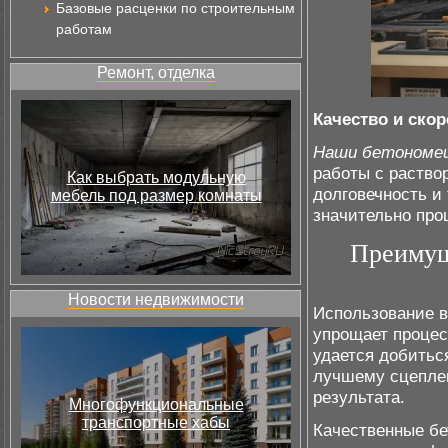
Базовые расценки по строительным
работам
Ремонт, отделка
Качество и скор
Наши бетономе
работы с раство
Как выбрать модульную
долговечность и 
мебель под размер комнаты
значительно про
Преимущ
Новости недвижимости
Использование в
упрощает процес
удается добитьс
лучшему сцеплен
результата.
Многофункциональные
транспортные хабы
Качественные бе