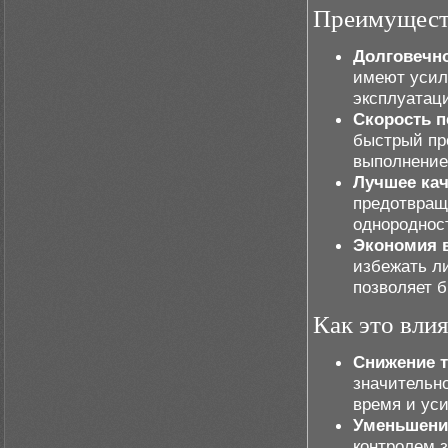
Преимущест
Долговечно
имеют усил
эксплуатац
Скорость 
быстрый пр
выполнение
Лучшее кач
предотвраща
однородност
Экономия 
избежать ли
позволяет б
Как это вли
Снижение т
значительно
время и ус
Уменьшени
контролем 