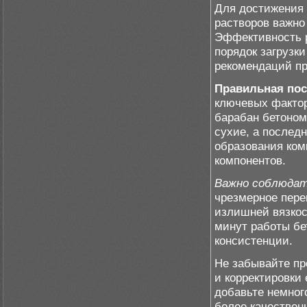
Для достижения
растворов важно
Эффективность р
порядок загрузк
рекомендаций пр
Правильная пос
ключевых фактор
барабан бетоном
сухие, а послед
образования ком
компонентов.
Важно соблюдат
чрезмерное пере
излишней вязкос
минут работы б
консистенции.
Не забывайте п
и корректировки
добавьте немног
более качествен