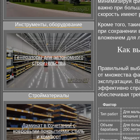
минимизируя физ
важно при больш
скорость имеют
Кроме того, так
Инструменты, оборудование
при сохранении 
вложением для л
Как в
Генераторы для автономного
строительства
Правильный выбо
от множества фа
эксплуатации. В
эффективно спра
обеспечивая тре
Стройматериалы
Фактор
Для малы
Тип работ
мощные у
Ламинат в сочетании с
Объем
Для боль
барабана
200 литр
ковровыми покрытиями: стиль
и комфорт
Мощность