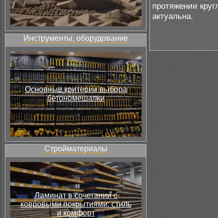
протяжении кругл
актуальна.
Инструменты, оборудование
Основные критерии выбора
бетономешалки
Стройматериалы
Ламинат в сочетании с
ковровыми покрытиями: стиль
и комфорт