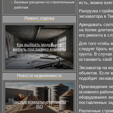
Базовые расценки по строительным
есть, можно взят
работам
Разгрузка строй
экскаватора в Т
Ремонт, отделка
Арендовать соот
на более длитель
его ремонта в сл
Для того чтобы 
Как выбрать модульную
следует брать в
мебель под размер комнаты
грунта. В случа
остановить свой
Экскаватор на к
объектов. Если 
Новости недвижимости
подойдет экскав
Произведение з
основного рабоч
оборудования эк
Чистые комнаты: стандарты
поставленных за
ISO
Различные строи