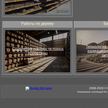
Работы по дереву
Бе
Технология 
Сравнение плотности пород
радиацион
древесины
бет
2008-2026 © 
Копирование публикаций без