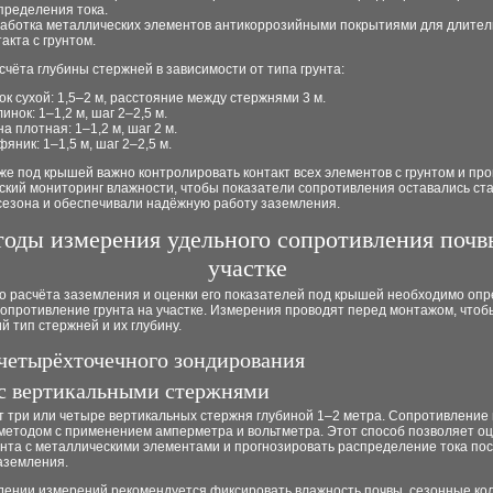
пределения тока.
аботка металлических элементов антикоррозийными покрытиями для длител
такта с грунтом.
чёта глубины стержней в зависимости от типа грунта:
ок сухой: 1,5–2 м, расстояние между стержнями 3 м.
инок: 1–1,2 м, шаг 2–2,5 м.
а плотная: 1–1,2 м, шаг 2 м.
фяник: 1–1,5 м, шаг 2–2,5 м.
е под крышей важно контролировать контакт всех элементов с грунтом и пр
ский мониторинг влажности, чтобы показатели сопротивления оставались с
 сезона и обеспечивали надёжную работу заземления.
оды измерения удельного сопротивления почв
участке
го расчёта заземления и оценки его показателей под крышей необходимо оп
опротивление грунта на участке. Измерения проводят перед монтажом, чтоб
 тип стержней и их глубину.
четырёхточечного зондирования
с вертикальными стержнями
 три или четыре вертикальных стержня глубиной 1–2 метра. Сопротивление
методом с применением амперметра и вольтметра. Этот способ позволяет о
унта с металлическими элементами и прогнозировать распределение тока по
аземления.
дении измерений рекомендуется фиксировать влажность почвы, сезонные ко