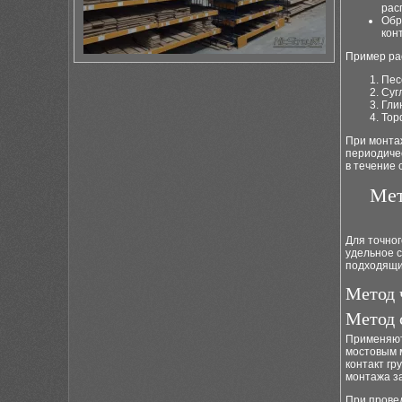
рас
Обр
кон
Пример рас
Пес
Сугл
Глин
Тор
При монтаж
периодиче
в течение
Мет
Для точно
удельное с
подходящий
Метод 
Метод 
Применяют
мостовым 
контакт гр
монтажа з
При прове