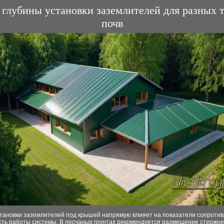
 глубины установки заземлителей для разных 
почв
становки заземлителей под крышей напрямую влияет на показатели сопротив
сть работы системы. В песчаных грунтах рекомендуется размещение стержне