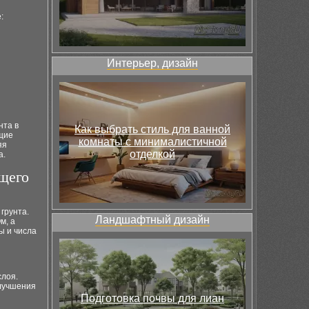
:
Интерьер, дизайн
нта в
Как выбрать стиль для ванной
щие
комнаты с минималистичной
яя
отделкой
а.
ющего
грунта.
Ландшафтный дизайн
м, а
ы и числа
слоя.
улучшения
Подготовка почвы для лиан