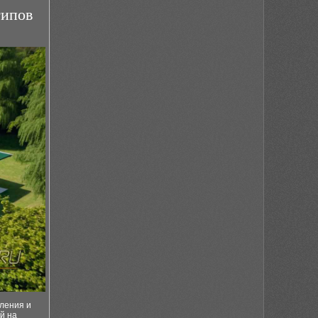
типов
ления и
й на