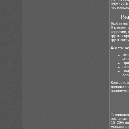
плотность 
что напрям
Вы
Выбор мате
В глинисты
коррозии, 
грунтах п
грунт вокр
Для улучш
Исп
мон
При
Защ
Под
пос
Контроль 
долговечно
напрямую 
Токопровод
песчаных п
15–20% оно
меньше вл