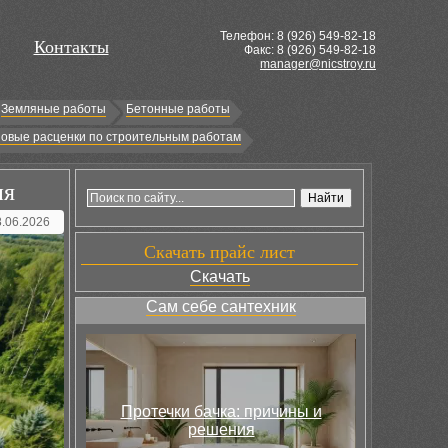
Телефон: 8 (
926
) 549-82-18
Контакты
Факс: 8 (926) 549-82-18
manager@nicstroy.ru
Земляные работы
Бетонные работы
овые расценки по строительным работам
ия
8.06.2026
Скачать прайс лист
Скачать
Сам себе сантехник
Протечки бачка: причины и
решения