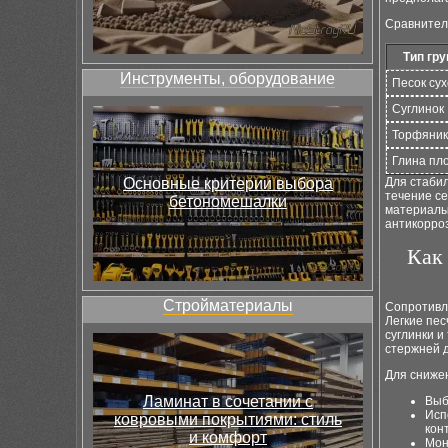
Сравнител
Тип гру
Инструменты, оборудование
Песок су
Суглинок
Торфяник
Глина пл
Основные критерии выбора
Для стаби
течение с
бетономешалки
материалы.
антикорро
Как
Стройматериалы
Сопротивл
Легкие пес
суглинки и
стержней 
Для сниже
Ламинат в сочетании с
Выб
Исп
ковровыми покрытиями: стиль
кон
и комфорт
Мон