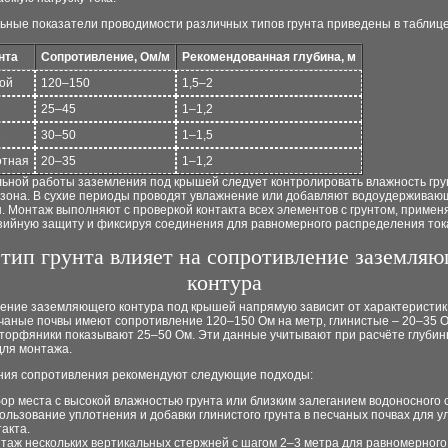
ьные показатели проводимости различных типов грунта приведены в таблице
нта
Сопротивление, Ом/м
Рекомендованная глубина, м
хой
120–150
1,5–2
25–45
1–1,2
30–50
1–1,5
отная
20–35
1–1,2
льной работы заземления под крышей следует контролировать влажность гру
езона. В сухие периоды проводят увлажнение или добавляют водоудерживаю
 Монтаж выполняют с проверкой контакта всех элементов с грунтом, примен
зийную защиту и фиксируя соединения для равномерного распределения ток
 тип грунта влияет на сопротивление заземля
контура
ение заземляющего контура под крышей напрямую зависит от характеристик 
чаные почвы имеют сопротивление 120–150 Ом на метр, глинистые – 20–35 О
 торфяники показывают 25–50 Ом. Эти данные учитывают при расчёте глубин
для монтажа.
ния сопротивления рекомендуют следующие подходы:
ор места с высокой влажностью грунта или близким залеганием водоносного 
ользование уплотнения и добавки глинистого грунта в песчаных почвах для 
такта.
таж нескольких вертикальных стержней с шагом 2–3 метра для равномерного