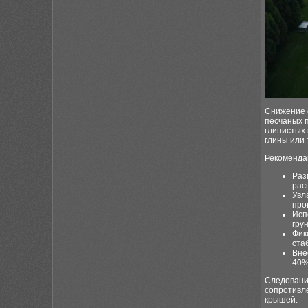
Снижение с
песчаных п
глинистых 
глины или 
Рекомендац
Раз
рас
Увл
про
Исп
гру
Фик
ста
Вне
40%
Следовани
сопротивл
крышей.