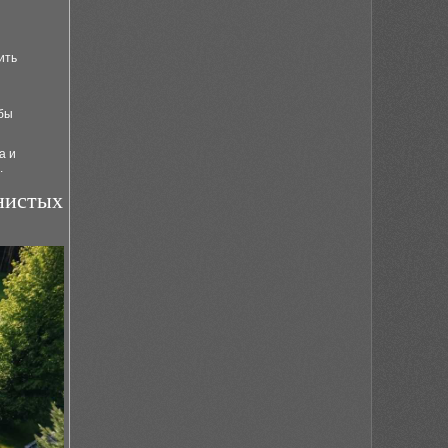
ить
обы
а и
.
нистых