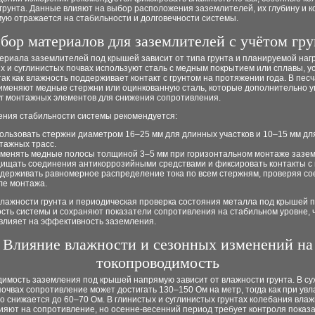
грунта. Данные влияют на выбор расположения заземлителей, их глубину и к
ую отражается на стабильности и долговечности системы.
бор материалов для заземлителей с учётом гру
риала заземлителей под крышей зависит от типа грунта и планируемой нагр
х и суглинистых почвах используют сталь с медным покрытием или сплавы, у
так как влажность поддерживает контакт с грунтом на протяжении года. В пес
рименяют медные стержни или оцинкованную сталь, которые дополнительно 
уг монтажных элементов для снижения сопротивления.
ения стабильности системы рекомендуется:
ользовать стержни диаметром 16–25 мм для длинных участков и 10–15 мм дл
тажных трасс.
менять медные полосы толщиной 3–5 мм при горизонтальном монтаже зазем
ищать соединения антикоррозийными средствами и фиксировать контакты с 
держивать равномерное распределение тока по всем стержням, проверяя с
ле монтажа.
влажности грунта и периодическая проверка состояния металла под крышей
сть системы и сохраняют показатели сопротивления на стабильном уровне, 
влияет на эффективность заземления.
Влияние влажности и сезонных изменений на
токопроводимость
имость заземления под крышей напрямую зависит от влажности грунта. В су
очвах сопротивление может достигать 130–150 Ом на метр, тогда как при ув
 снижается до 60–70 Ом. В глинистых и суглинистых грунтах колебания вла
ияют на сопротивление, но осенне-весенний период требует контроля показ