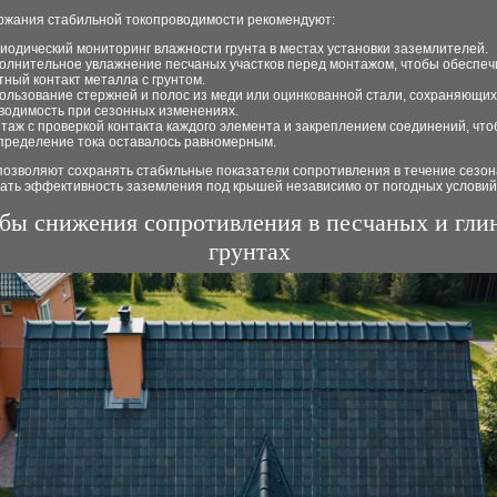
ржания стабильной токопроводимости рекомендуют:
иодический мониторинг влажности грунта в местах установки заземлителей.
олнительное увлажнение песчаных участков перед монтажом, чтобы обеспеч
тный контакт металла с грунтом.
ользование стержней и полос из меди или оцинкованной стали, сохраняющих
водимость при сезонных изменениях.
таж с проверкой контакта каждого элемента и закреплением соединений, чт
пределение тока оставалось равномерным.
позволяют сохранять стабильные показатели сопротивления в течение сезон
ать эффективность заземления под крышей независимо от погодных условий
бы снижения сопротивления в песчаных и гли
грунтах