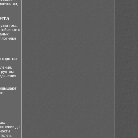
оличество,
нта
узки тока.
стойчивые к
чаных
уплотняют
я коротких
ления.
грунтом.
оединения
 повышают
что
хих
лажнении до
жности
ателей.