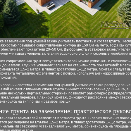
же заземления под крышей важно учитывать плотность и состав грунта. Пес
лажностью повышают сопротивление контура до 150 Ом на метр, тогда как суг
 обеспечивают показатели 20–50 Ом.
Выбор места установки
заземлителей
лжен учитывать уровень залегания водоносного слоя и сезонные колебания 
ия сопротивления грунт вокруг заземлителей можно уплотнять и смешивать 
и добавками.
Глубина установки
влияет на стабильность показателей: в пес
омендуется 1,5–2 метра, в глинах достаточно 1–1,2 метра. Монтаж следует в
контакта металлических элементов с почвой, используя антикоррозийные со
покрытия.
тировании системы заземления под крышей учитывают также распределение 
рямой контакт с влажным слоем грунта снижает сопротивление до 30–40%, а
ание нескольких вертикальных стержней позволяет равномерно распределить
 локальный перегрев. Планируя монтаж, фиксируют расстояние между стерж
ентируясь на тип почвы и размеры крыши.
ие грунта на заземление: практическое руков
тановки заземлителей зависит от плотности грунта. В легких песчаных почва
тся размещение на глубине 1,5–2 метра, в глинах достаточно 1–1,2 метра. 
тикальными стержнями устанавливают 2–3 метра, ориентируясь на площадь 
емую нагрузку тока.