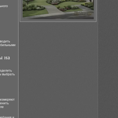
ьного
оводить
табильными
ы на
ределить
ы выбрать
 измеряют
ценить
сле
лебания и