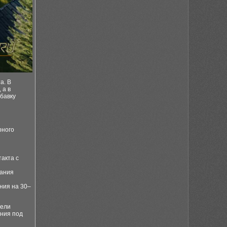
а. В
 а в
бавку
рного
акта с
жания
ния на 30–
тели
ения под