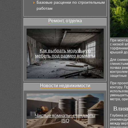
Базовые расценки по строительным
работам
Ремонт, отделка
При монта
с низкой в
торфяники
Как выбрать модульную
крышей до
мебель под размер комнаты
Для снижен
глинистым
почвах рек
контролем 
защитные 
При проек
Новости недвижимости
контуру. П
использов
уменьшить
метра, ори
Влиян
Чистые комнаты: стандарты
Глубина ус
рекомендуе
ISO
между вер
предполага