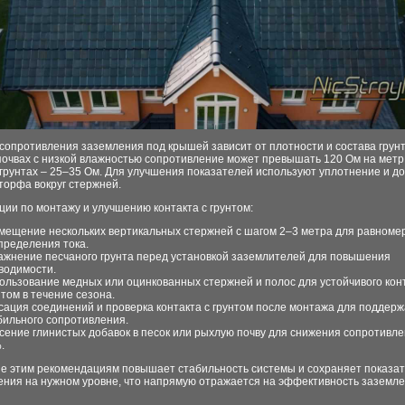
опротивления заземления под крышей зависит от плотности и состава грунт
очвах с низкой влажностью сопротивление может превышать 120 Ом на метр,
грунтах – 25–35 Ом. Для улучшения показателей используют уплотнение и до
торфа вокруг стержней.
ии по монтажу и улучшению контакта с грунтом:
мещение нескольких вертикальных стержней с шагом 2–3 метра для равноме
пределения тока.
ажнение песчаного грунта перед установкой заземлителей для повышения
водимости.
ользование медных или оцинкованных стержней и полос для устойчивого конт
нтом в течение сезона.
сация соединений и проверка контакта с грунтом после монтажа для поддер
бильного сопротивления.
сение глинистых добавок в песок или рыхлую почву для снижения сопротивле
.
е этим рекомендациям повышает стабильность системы и сохраняет показа
ения на нужном уровне, что напрямую отражается на эффективность заземл