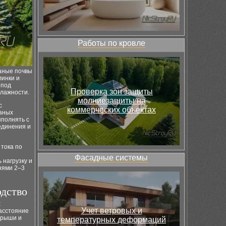
Работы по кровле
чаные почвы
линки и
 под
Проверка зон защиты
влажности.
молниезащиты на
с
коммерческих объектах
чаных
ыполнять с
единения и
тока по
Фасадные системы
 нагрузку и
нями 2–3
одство
х
Учет ветровых и
Расстояние
крыши и
температурных деформаций