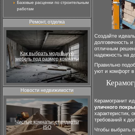
Базовые расценки по строительным
работам
Ремонт, отделка
Создайте идеаль
долговечность и
отличным решени
Как выбрать модульную
надежность на д
мебель под размер комнаты
Правильно подо
уют и комфорт в
Керамог
Новости недвижимости
Керамогранит ид
уличного покр
характеристик, о
требований к до
Чистые комнаты: стандарты
ISO
Чтобы выбрать п