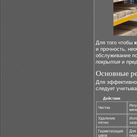
Для того чтобы
и прочность, не
обслуживание п
покрытия
и пред
Основные ре
Для эффективно
следует учитыва
Действие
Рег
Чистка
мягк
Удаление
Исп
пятен
загр
Герметизация
Для
швов
пер