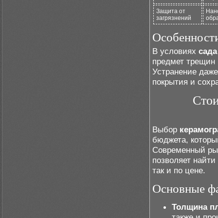
Защита от
Нан
загрязнений
обр
Особенности
В условиях
сада
предмет трещин 
Устранение даже
покрытия и сохр
Стои
Выбор
керамогр
бюджета, которы
Современный рын
позволяет найти
так и по цене.
Основные фа
Толщина пл
также и про