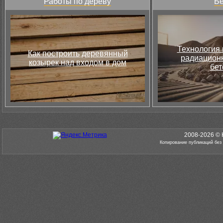
Работы по дереву
Бе
Технология 
Как построить деревянный
радиацион
козырек над входом в дом
бет
2008-2026 © 
Копирование публикаций без