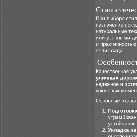
Стилистичес
При выборе стил
назначение покр
натуральные тек
или узорными ди
и практичностью
облик
сада
.
Особенност
Качественная ук
уличных дорож
надежное и эсте
ключевых момент
Основные этапы 
Подготовка
утрамбованн
устойчивос
Укладка на
обеспечива