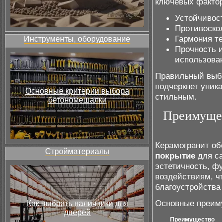
ключевых фактор
Устойчивос
Противоско
Гармония т
Инструменты, оборудование
Прочность 
использова
Правильный вы
подчеркнет уник
Основные критерии выбора
стильным.
бетономешалки
Преимущес
Керамогранит об
Стройматериалы
покрытие
для са
эстетичность, ф
воздействиям, ч
благоустройства
Основные преиму
Как выбрать наличники для
дверей
Преимущество