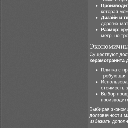
Производи
которая мож
Дизайн и т
дорогих мат
Размер:
кру
метр, но тр
Экономичны
Существуют дост
керамогранита 
Плитка с п
требующая 
Использова
стоимость з
Выбор прод
производит
Выбирая экономи
долговечности м
избежать дополн