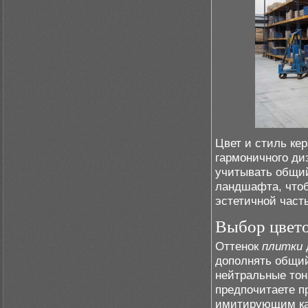
Цвет и стиль ке
гармоничного ди
учитывать общий
ландшафта, чт
эстетичной част
Выбор цвет
Оттенок
плитки
дополнять общий
нейтральные тон
предпочитаете п
имитирующим ка