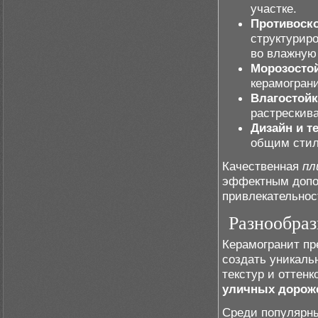
участке.
Противоско
структурир
во влажную 
Морозостой
керамогран
Влагостойк
растрескив
Дизайн и т
общим стил
Качественная
пл
эффектным допо
привлекательнос
Разнообраз
Керамогранит пр
создать уникаль
текстур и оттен
уличных дорож
Среди популярн