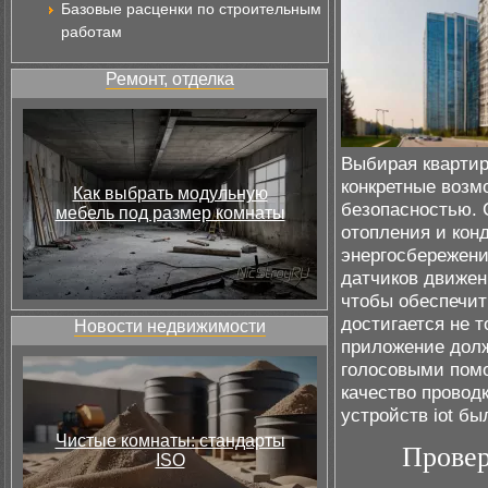
Базовые расценки по строительным
работам
Ремонт, отделка
Выбирая квартир
конкретные возм
Как выбрать модульную
безопасностью. 
мебель под размер комнаты
отопления и кон
энергосбережени
датчиков движен
чтобы обеспечит
достигается не 
Новости недвижимости
приложение долж
голосовыми помо
качество провод
устройств iot б
Чистые комнаты: стандарты
Провер
ISO