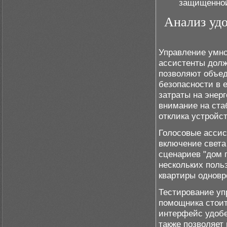
защищенной
Анализ удо
Управление умно
ассистенты долж
позволяют объед
безопасности в 
затраты на энер
внимание на ста
отклика устройст
Голосовые ассис
включение света
сценариев "дом 
нескольких поль
квартиры одновр
Тестирование уп
помощника стоит
интерфейс удобе
также позволяет