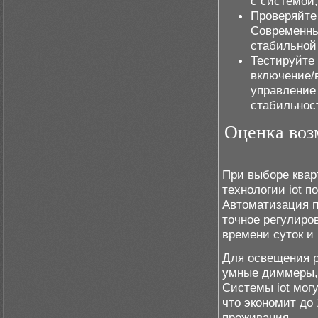
с системой,
Проверяйте
Современны
стабильной
Тестируйте
включение/
управление
стабильнос
Оценка воз
При выборе квар
технологии iot 
Автоматизация п
точное регулиро
времени суток и
Для освещения р
умные диммеры, 
Системы iot мог
что экономит до
проживания.