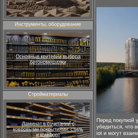
Инструменты, оборудование
Основные критерии выбора
бетономешалки
Стройматериалы
Перед покупкой 
Ламинат в сочетании с
убедиться, что 
ковровыми покрытиями: стиль
iot и могут вза
и комфорт