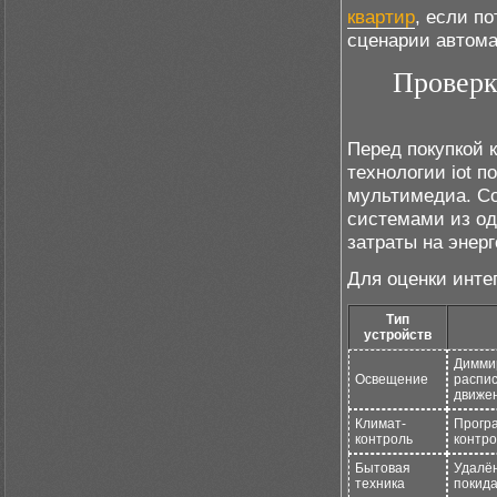
квартир
, если п
сценарии автома
Проверк
Перед покупкой 
технологии iot 
мультимедиа. Со
системами из од
затраты на энер
Для оценки инте
Тип
устройств
Димми
Освещение
распис
движе
Климат-
Прогр
контроль
контро
Бытовая
Удалён
техника
покида