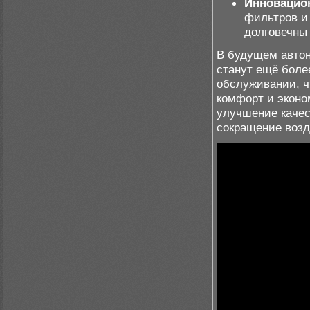
Инновацио
фильтров и
долговечны
В будущем авто
станут ещё боле
обслуживании, 
комфорт и эконо
улучшение качес
сокращение возд