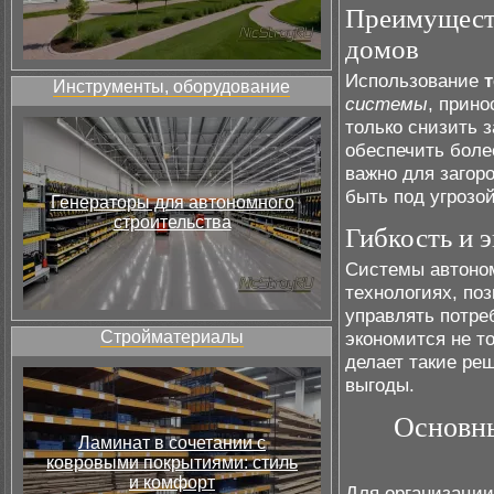
Преимуществ
домов
Использование
Инструменты, оборудование
системы
, прин
только снизить 
обеспечить боле
важно для загор
быть под угрозо
Генераторы для автономного
строительства
Гибкость и 
Системы автоном
технологиях, по
управлять потре
Стройматериалы
экономится не то
делает такие ре
выгоды.
Основны
Ламинат в сочетании с
ковровыми покрытиями: стиль
и комфорт
Для организаци