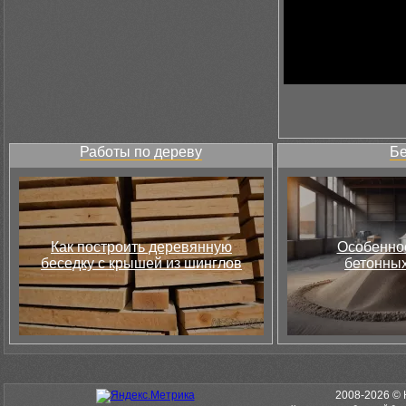
Работы по дереву
Бе
Как построить деревянную
Особеннос
беседку с крышей из шинглов
бетонных
2008-2026 © 