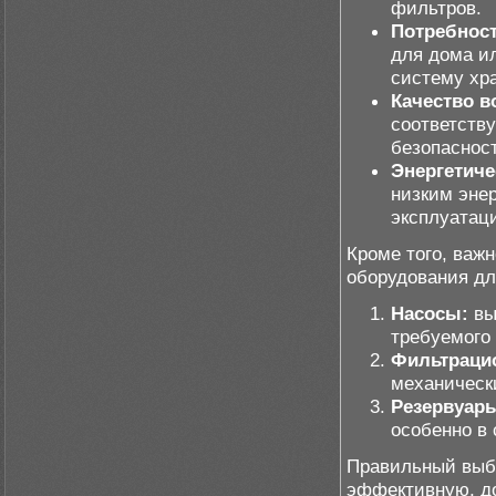
фильтров.
Потребност
для дома ил
систему хр
Качество в
соответств
безопаснос
Энергетиче
низким эне
эксплуатац
Кроме того, важ
оборудования дл
Насосы:
вы
требуемого
Фильтраци
механическ
Резервуар
особенно в
Правильный выбо
эффективную, д