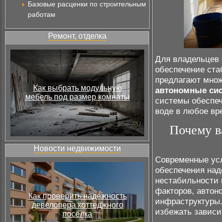
Базовые расценки по строительным
работам
Ремонт, отделка
Для владельцев
обеспечение ст
предлагают множ
Как выбрать модульную
автономные си
мебель под размер комнаты
системы обеспеч
воде в любое вр
Почему в
Новости недвижимости
Современные ус
обеспечения над
нестабильности
факторов, автон
Как проверить надёжность
инфраструктуры.
девелопера коттеджного
избежать зависи
посёлка