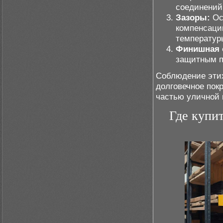
соединений
Зазоры:
Ос
компенсаци
температур
Финишная 
защитным п
Соблюдение этих
долговечное пок
частью уличной 
Где купи