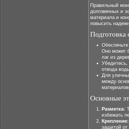
Правильный монт
долговечных и э
материала и кон
повысить надежн
Подготовка 
Обеспечьте 
Оно может б
лаг из дере
Убедитесь,
отвода вод
Для уличны
между осно
материалов
Основные э
Разметка:
Т
избежать пе
Крепление:
защитой от 