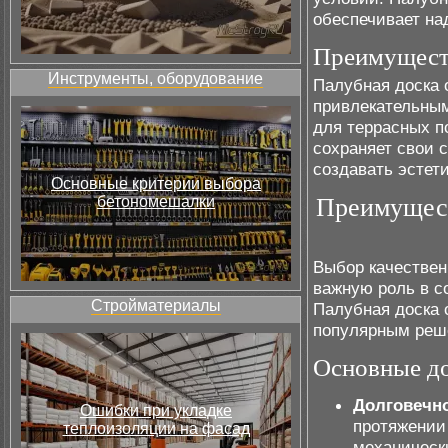
обеспечивает на
Преимуществ
Инструменты, оборудование
Палубная доска 
привлекательны
для террасных по
сохраняет свои 
создавать эстет
Основные критерии выбора
бетономешалки
Преимущест
Выбор качествен
важную роль в с
Стройматериалы
Палубная доска 
популярным реш
Основные до
Долговечно
Ошибки при укладке
протяжении
теплоизоляции на фасад
механическ