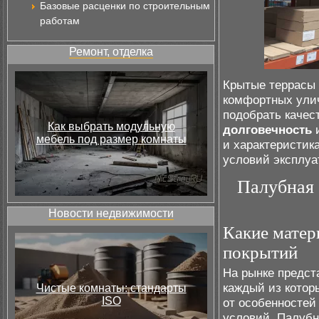
Базовые расценки по строительным
работам
Ремонт, отделка
Крытые террасы 
комфортных улич
подобрать качес
Как выбрать модульную
долговечность
и
мебель под размер комнаты
и характеристик
условий эксплуа
Палубная 
Новости недвижимости
Какие матер
покрытий
На рынке предст
каждый из котор
Чистые комнаты: стандарты
ISO
от особенностей
условий. Палубн