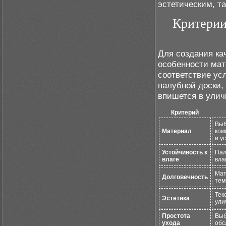
эстетическим, т
Критерии
Для создания ка
особенности мат
соответствие ус
палубной доски,
впишется в улич
Критерий
Выб
Материал
ком
и у
Устойчивость к
Пал
влаге
вла
Мат
Долговечность
тем
Тек
Эстетика
ули
Простота
Выб
ухода
обс