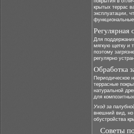
покрытия в отли
крытых террас в
эксплуатации, ч
функциональные
Регулярная 
Для поддержания
мягкую щетку и 
поэтому загрязн
регулярно устра
Обработка 
Периодическое н
террасные покры
натуральной дре
для композитных
Уход за палубно
внешний вид, но
обустройства кр
Советы по