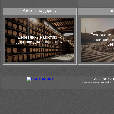
Работы по дереву
Бе
Технология 
Деревянные мостики и
радиацион
дорожки для ландшафта
бет
2008-2026 © 
Копирование публикаций без