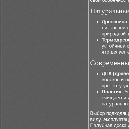
свои особенност
Натуральны
Древесина:
лиственниц
природной т
Термодрев
устойчива к
что делает 
Современны
ДПК (древе
волокон и 
простоту у
Пластик:
Ус
очищается и
натурально
Выбор подходяще
виду, эксплуата
Палубная доска 