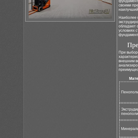
фундамент
своими пр
наилучший
Наиболее 
экструдир
обладают 
условиях с
фундамента
Пре
При выбор
характерис
внешним в
анализиров
преимущес
Мате
Пенопол
Экструди
пенополи
Минераль