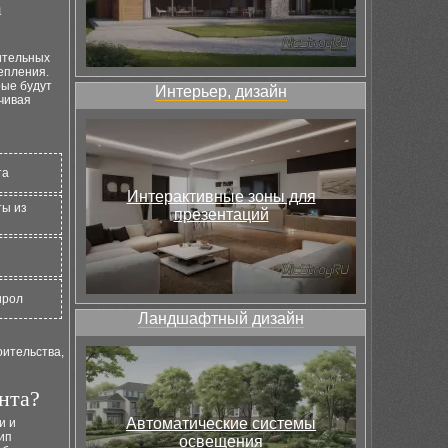
а
ительных
епления.
рые будут
Интерьер, дизайн
чивая
та
Интерактивные зоны для
ты из
презентаций
ирол
Ландшафтный дизайн
оительства,
нта?
Автоматические системы
и и
ип
освещения