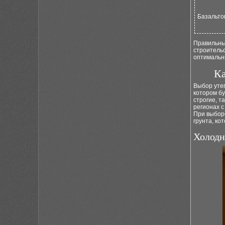
Базальто
Правильны
строительс
оптимальн
Ка
Выбор утеп
котором бу
строгие, т
регионах 
При выборе
грунта, ко
Холодн