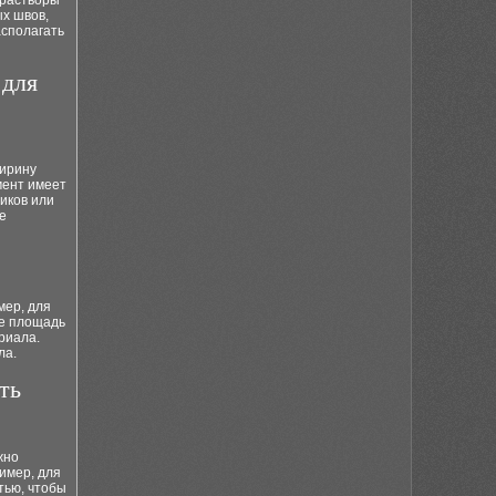
 растворы
х швов,
асполагать
 для
ширину
мент имеет
иков или
е
мер, для
те площадь
риала.
ла.
ть
жно
имер, для
тью, чтобы