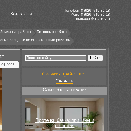
Телефон: 8 (
926
) 549-82-18
Контакты
Факс: 8 (926) 549-82-18
manager@nicstroy.ru
Земляные работы
Бетонные работы
овые расценки по строительным работам
та
3.01.2025
Скачать прайс лист
Скачать
Сам себе сантехник
Протечки бачка: причины и
решения