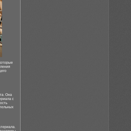
которые
пления
щего
та. Она
ериала с
ость
ительных
атериала.