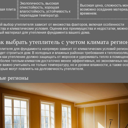
Экологичность, высокая
Высокая цена, сложность мо
огнестойкость, хорошая
вая плита
возможно оседание материа
влагостойкость, устойчивость к
временем.
перепадам температур.
й выбор утеплителя зависит от множества факторов, включая особенности
тва и климатические условия. Оценив все преимущества и недостатки, можн
ый материал для утепления фундамента вашего дома.
к выбрать утеплитель с учетом климата регио
лителя для фундамента напрямую зависит от климатических условий региона
дет строиться дом. В холодных и влажных районах требования к теплоизоля
ак как утепление должно защищать от морозов и удерживать тепло в помещен
с более теплым климатом достаточно менее эффективных, но экономичных ма
 важно учитывать не только температуру, но и уровни влажности, а также ос
торые могут повлиять на долговечность утеплителя.
ые регионы