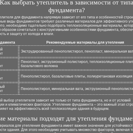
Как выбрать утеплитель в зависимости от тип
фундамента?
плителя для фундамента напрямую зависит от его типа и особенностей стро
зные виды фундаментов требуют различных материалов для эффективного ут
это, необходимо тщательно подобрать теплоизоляционные материалы, кото
 образом сочетаться с конструктивными особенностями фундамента, обеспе
сть и защиту от холода и влаги.
ндамента
Рекомендуемые материалы для утепления
ый
Экструдированный пенополистирол, пенопласт, минеральная ва
нт
Пенопласт, экструзионный полистирол, теплоизоляционные пли
нт
базальтового волокна
Пенополистирол, базальтовые плиты, полиуретановая изоляция
нт
тый
Пенополистирол, минеральная вата, экструзионный пенополист
нт
 выбор утеплителя зависит не только от типа фундамента, но и от условий
ии и климатических факторов. Утепление фундамента – это важный этап стр
лияет на эффективность всей теплоизоляции здания в будущем.
ие материалы подходят для утепления фундаме
ериалов для утепления фундамента имеет важное значение для устойчивост
сти здания. Для этого необходимо учитывать множество факторов, включая т