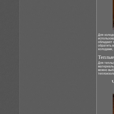
Для холодн
использов
обладают 
обратить 
холодами, 
Теплые
Для теплых
материалы,
можно выб
теплоизол