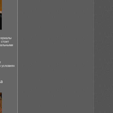
атериалы
 стоит
емальными
т
х условиях
на