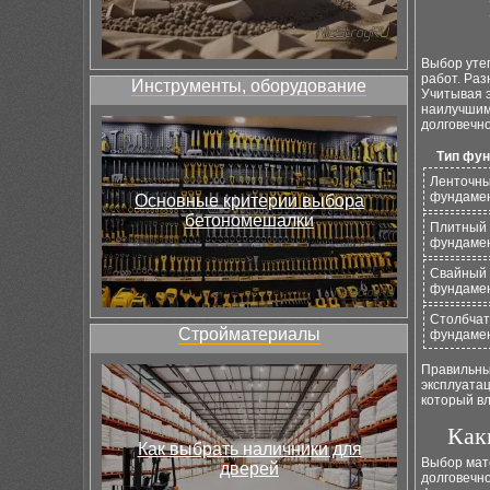
Выбор уте
работ. Ра
Инструменты, оборудование
Учитывая 
наилучшим
долговечно
Тип фу
Ленточн
фундаме
Основные критерии выбора
бетономешалки
Плитный
фундаме
Свайный
фундаме
Столбча
Стройматериалы
фундаме
Правильный
эксплуатац
который в
Как
Как выбрать наличники для
Выбор мат
дверей
долговечно