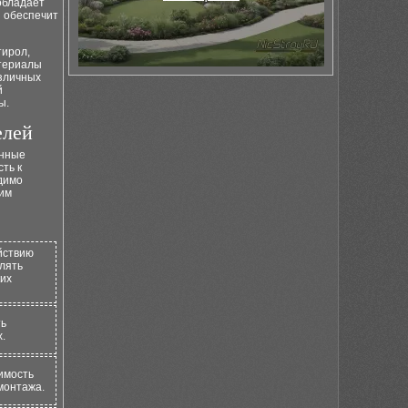
обладает
й обеспечит
ирол,
атериалы
зличных
й
ы.
елей
онные
сть к
димо
рим
йствию
елять
ких
ть
.
имость
монтажа.