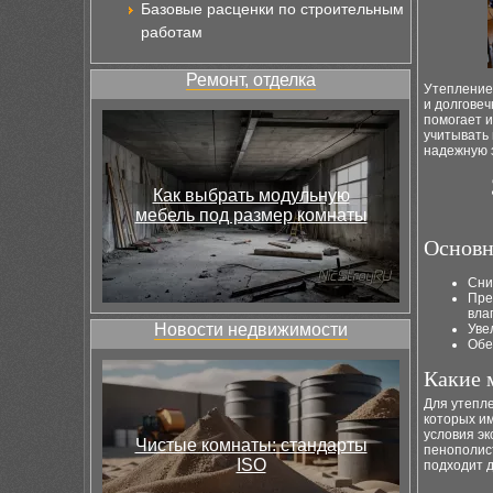
Базовые расценки по строительным
работам
Ремонт, отделка
Утепление 
и долгове
помогает 
учитывать 
надежную з
Как выбрать модульную
мебель под размер комнаты
Основн
Сни
Пре
влаг
Новости недвижимости
Уве
Обе
Какие 
Для утепл
которых и
условия э
Чистые комнаты: стандарты
пенополис
ISO
подходит д