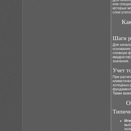
Для пеноп
или специ
которые м
слои утепл
Как
Шаги р
Для начал
основания
сложную фо
квадратов)
значения.
Учет т
При расчет
климатиче
холодных 
фундамент
Также важн
О
Типичн
Игн
выб
хол