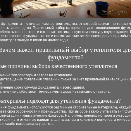
фундамента – ключевая часть строительства, от которой зависит не только к
чность вашего дома. Правильный выбор материалов для теплоизоляции фунд
избежать теплопотерь и сохранить оптимальную температуру внутри здания.
не только тип фундамента, но и климатические особенности региона, чтобы 
ащиту от холода и влаги на долгие годы.
Зачем важен правильный выбор утеплителя дл
фундамента?
ые причины выбора качественного утеплителя
жение теплопотерь и затрат на отопление.
дотвращение появления плесени и грибка за счет правильной вентиляции и 
и.
личение срока службы фундамента и всего здания.
спечение стабильной температуры в доме независимо от сезона.
материалы подходят для утепления фундамента?
ения фундамента используются различные строительные материалы, каждый
меет свои особенности и преимущества. При выборе важно учитывать тип фу
ксплуатации и климатические факторы. Например, пенополистирол и экструд
тирол – это отличные варианты для влажных и холодных регионов, а минера
ля слабо нагреваемых участков.