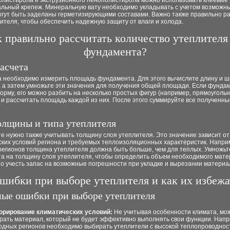
олистирола и экструзионного пенополистирола можно использовать клеевые
альный крепеж. Минеральную вату необходимо укладывать с учетом возможны
огут быть заделаны герметизирующими составами. Важно также правильно р
ителя, чтобы обеспечить надежную защиту от влаги и холода.
 правильно рассчитать количество утеплителя
фундамента?
асчета
а необходимо измерить площадь фундамента. Для этого вычислите длину и 
, а затем умножьте эти значения для получения общей площади. Если фунда
рму, его можно разбить на несколько простых фигур (например, прямоугольн
 и рассчитать площадь каждой из них. После этого суммируйте все полученны
олщины и типа утеплителя
е нужно также учитывать толщину слоя утеплителя. Это значение зависит от
ских условий региона и требуемых теплоизоляционных характеристик. Напри
регионов толщина утеплителя должна быть больше, чем для теплых. Умножь
а на толщину слоя утеплителя, чтобы определить объем необходимого мате
о учесть запас на возможные погрешности при укладке и вырезании материа
шибки при выборе утеплителя и как их избежа
ые ошибки при выборе утеплителя
орирование климатических условий:
Не учитывая особенности климата, мо
рать материал, который не будет эффективно выполнять свои функции. Напр
одных регионов необходимо выбирать утеплители с высокой теплопроводнос