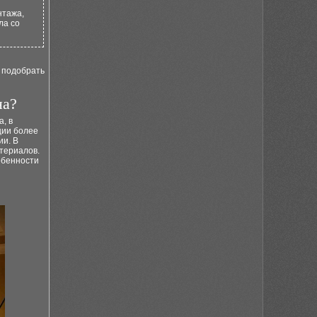
нтажа,
ла со
о подобрать
на?
, в
ции более
ии. В
териалов.
обенности