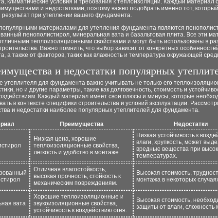
а, климатические условия и требования к теплоизоляции. Каждый материал 
еимуществами и недостатками, поэтому важно подобрать именно тот, которы
 результат при утеплении вашего фундамента.
популярными материалами для утепления фундамента являются пенополист
ованный пенополистирол, минеральная вата и базальтовая плита. Все эти м
отличными теплоизоляционными свойствами и могут быть использованы в ра
троительства. Важно помнить, что выбор зависит от конкретных особенносте
, а также от факторов, таких как влажность и температура окружающей сред
имущества и недостатки популярных утеплит
е утеплителя для фундамента важно учитывать не только его теплоизоляци
тики, но и другие параметры, такие как долговечность, стоимость и устойчиво
оздействиям. Каждый материал имеет свои плюсы и минусы, которые необхо
ать в контексте специфики строительства и условий эксплуатации. Рассмот
тва и недостатки наиболее популярных утеплителей для фундамента.
риал
Преимущества
Недостатки
Низкая устойчивость к возде
Низкая цена, хорошие
влаги, хрупкость, может выд
истирол
теплоизоляционные свойства,
вредные вещества при высо
легкость и удобство в монтаже.
температурах.
Отличная влагостойкость,
рованный
Высокая стоимость, труднос
высокая прочность, стойкость к
стирол
монтажа в некоторых случаях
механическим повреждениям.
Хорошие теплоизоляционные и
Высокая стоимость, необход
ная вата
звукоизоляционные свойства,
защиты от влаги, сложность 
устойчивость к воздействию огня.