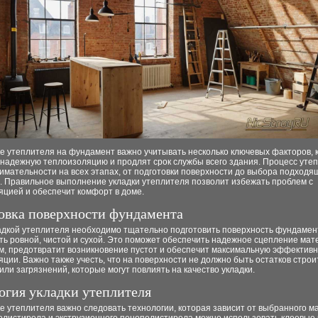
ке утеплителя на фундамент важно учитывать несколько ключевых факторов, 
 надежную теплоизоляцию и продлят срок службы всего здания. Процесс уте
имательности на всех этапах, от подготовки поверхности до выбора подходя
. Правильное выполнение укладки утеплителя позволит избежать проблем с
яцией и обеспечит комфорт в доме.
овка поверхности фундамента
адкой утеплителя необходимо тщательно подготовить поверхность фундамен
ь ровной, чистой и сухой. Это поможет обеспечить надежное сцепление мат
м, предотвратит возникновение пустот и обеспечит максимальную эффективн
ции. Важно также учесть, что на поверхности не должно быть остатков стро
или загрязнений, которые могут повлиять на качество укладки.
огия укладки утеплителя
е утеплителя важно следовать технологии, которая зависит от выбранного м