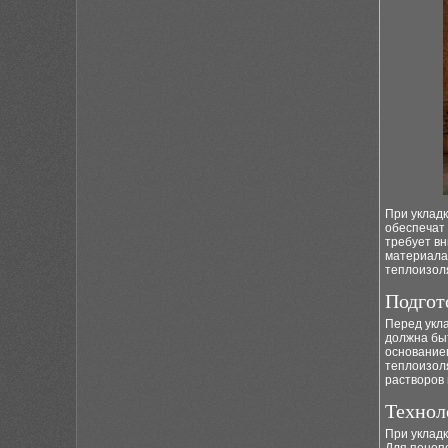
При уклад
обеспечат
требует вн
материала
теплоизол
Подгот
Перед укл
должна быт
основание
теплоизоля
растворов 
Технол
При укладк