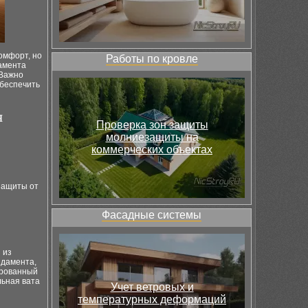
омфорт, но
Работы по кровле
амента
 Важно
обеспечить
я
Проверка зон защиты
молниезащиты на
коммерческих объектах
защиты от
Фасадные системы
 из
ндамента,
ированный
льная вата
Учет ветровых и
температурных деформаций