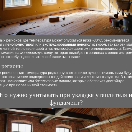
ых регионов, где температура может опускаться ниже -30°C, рекомендуется
ать
пенополистирол
или
экструдированный пенополистирол
, так как эти м
отличной теплоизоляцией и низким коэффициентом теплопроводности. Также
внимание на
минеральную вату
, которая подойдет в регионах с менее экстр
но потребует дополнительной защиты от влаги.
 регионы
 регионов, где температура редко опускается ниже нуля, оптимальными буду
 которые менее подвержены воздействию влаги и легко монтируются. В таки
рать
пенопласт
или
базальтовые плиты
, которые обеспечат достойную
яцию при более низкой стоимости.
Что нужно учитывать при укладке утеплителя 
фундамент?