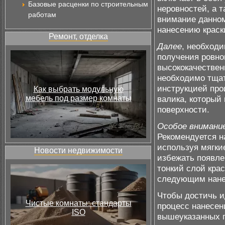
Базовые расценки по строительным
неровностей, а 
работам
внимание данном
нанесению краск
Ремонт, отделка
Далее
, необходи
получения ровно
высококачествен
необходимо тщат
инструкцией про
Как выбрать модульную
мебель под размер комнаты
валика, который
поверхности.
Особое внимани
Рекомендуется н
используя мягки
Новости недвижимости
избежать появле
тонкий слой кра
следующим нане
Чтобы достичь и
Чистые комнаты: стандарты
процесс нанесен
ISO
вышеуказанных п