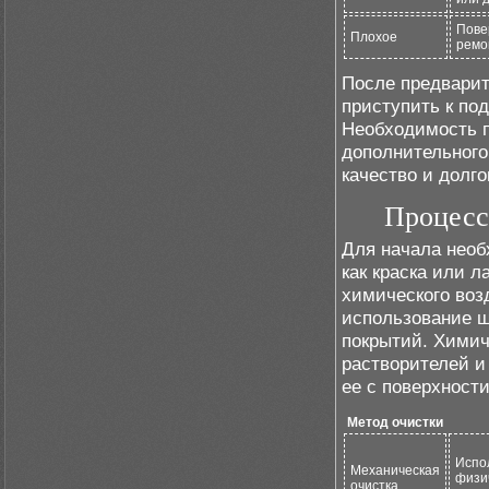
Пове
Плохое
ремо
После предварит
приступить к по
Необходимость п
дополнительного 
качество и долго
Процесс
Для начала необ
как краска или 
химического воз
использование ш
покрытий. Химич
растворителей и
ее с поверхности
Метод очистки
Испо
Механическая
физи
очистка