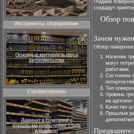
гладкие поверхно
создадут прият
Обзор пов
Инструменты, оборудование
Зачем нужен
Обзор поверхнос
Основные критерии выбора
Наличие тре
бетономешалки
могут потр
работами;
Состояние 
потертостей
Тип поверхн
Стройматериалы
Уровень гря
на адгезию 
Качество шт
Прошлые ре
дополнител
Ламинат в сочетании с
ковровыми покрытиями: стиль
Предварител
и комфорт