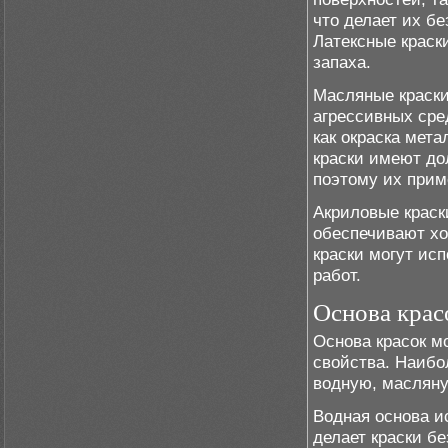
что делает их б
Латексные краск
запаха.
Масляные краски
агрессивных сре
как окраска мет
краски имеют до
поэтому их прим
Акриловые краск
обеспечивают хо
краски могут исп
работ.
Основа крас
Основа красок м
свойства. Наибо
водную, масляну
Водная основа и
делает краски б