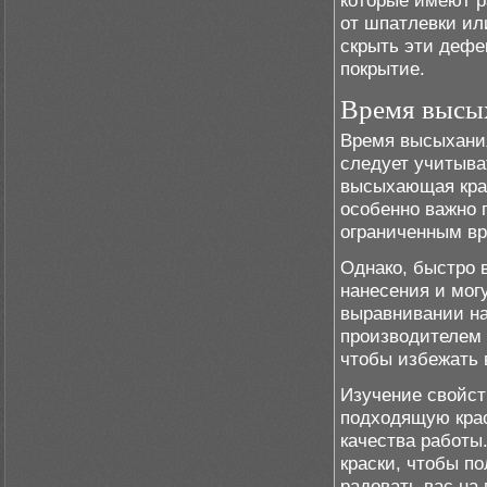
которые имеют р
от шпатлевки ил
скрыть эти дефе
покрытие.
Время высы
Время высыхания
следует учитыват
высыхающая крас
особенно важно 
ограниченным в
Однако, быстро 
нанесения и мог
выравнивании на
производителем 
чтобы избежать 
Изучение свойст
подходящую крас
качества работы
краски, чтобы по
радовать вас на