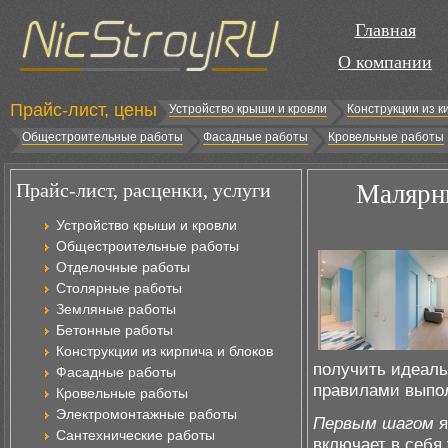
Главная
О компании
Прайс-лист, цены
Устройство крыши и кровли
Конструкции из к
Общестроительные работы
Фасадные работы
Кровельные работы
Прайс-лист, расценки, услуги
Малярны
Устройство крыши и кровли
Общестроительные работы
Отделочные работы
Столярные работы
Земляные работы
Бетонные работы
Конструкции из кирпича и блоков
получить идеаль
Фасадные работы
правилами выпол
Кровельные работы
Электромонтажные работы
Первым шагом
я
Сантехнические работы
включает в себя