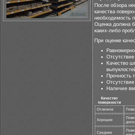
После обзора не
качества поверх
необходимость п
Оценка должна б
каких-либо проб
При оценке каче
Равномерно
Отсутствие 
Качество шп
выпуклосте
Прочность 
Отсутствие 
Наличие вм
Качество
поверхности
Отличное
Пове
Пове
Хорошее
допо
Пове
Среднее
или 