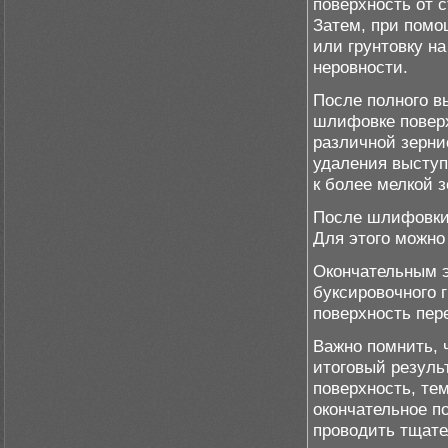
поверхность от 
Затем, при помо
или грунтовку н
неровности.
После полного в
шлифовке поверх
различной зерни
удаления выступ
к более мелкой 
После шлифовки 
Для этого можно
Окончательным э
буксировочного 
поверхность пер
Важно помнить, 
итоговый результ
поверхность, те
окончательное п
проводить тщате