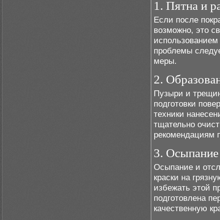
1. Пятна и 
Если после покр
возможно, это с
использованием 
проблемы следуе
меры.
2. Образова
Пузыри и трещин
подготовки пове
техники нанесен
тщательно очист
рекомендациям п
3. Осыпание
Осыпание и отсл
краски на грязн
избежать этой п
подготовлена пе
качественную кр