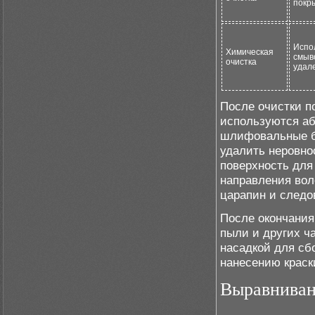
покр
Испо
Химическая
смыв
очистка
удал
После очистки п
используются аб
шлифовальные б
удалить неровно
поверхность для
направления вол
царапин и следо
После окончания
пыли и других ч
насадкой для сб
нанесению краск
Выравниван