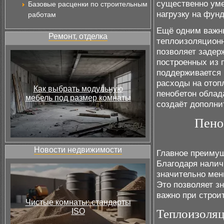
существенно уме
Базовые расценки по строительным
нагрузку на фун
работам
Ещё одним важны
Ремонт, отделка
теплоизоляционн
позволяет задер
построенных из 
поддерживается 
расходы на отоп
Как выбрать модульную
пенобетон облад
мебель под размер комнаты
создаёт дополни
Пено
Новости недвижимости
Главное преимущ
Благодаря налич
значительно мен
Это позволяет зн
важно при строи
Чистые комнаты: стандарты
ISO
Теплоизоляц