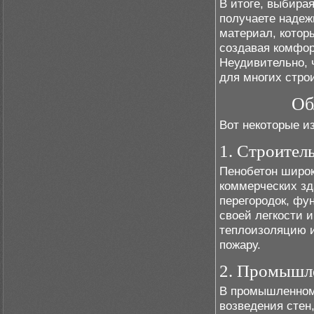
В итоге, выбира
получаете надеж
материал, котор
создавая комфор
Неудивительно, 
для многих стро
Об
Вот некоторые и
1. Строител
Пенобетон широк
коммерческих зд
перегородок, фу
своей легкости 
теплоизоляцию и
пожару.
2. Промышле
В промышленном 
возведения стен