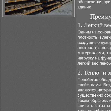
обеспечивая при
здании.
Преиму
1. Легкий ве
Одним из основн
плотность и лег
воздушные пузыр
плотностью по 
материалами, та
нагрузку на фун
легкий вес пено
2. Тепло- и 
Пенобетон облад
свойствами. Воз
являются натур
существенно сок
Таким образом, 
снизить затраты
того, пенобетон