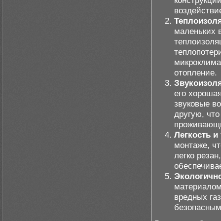
конструкций
воздействие
Теплоизол
маленьких 
теплоизоля
теплопотер
микроклима
отопление.
Звукоизол
его хороша
звуковые в
другую, что
проживающи
Легкость и
монтаже, ч
легко резан
обеспечива
Экологично
материалом
вредных газ
безопасным