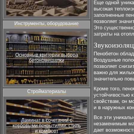
Еще одной уника
высокая теплоиз
заполненные пен
позволяет значи
Инструменты, оборудование
Это существенно
затраты на отоп
Звукоизоляц
Пенобетон обла
Основные критерии выбора
Воздушные полос
бетономешалки
позволяет снизи
важно для жилых
значительно пов
Кроме того, пен
Стройматериалы
устойчивостью к
свойствам, он м
и в наружных ко
Все эти уникаль
Ламинат в сочетании с
незаменимым мат
ковровыми покрытиями: стиль
дает возможност
и комфорт