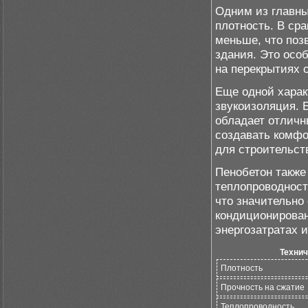
Одним из главны
плотность. В ср
меньше, что поз
здания. Это осо
на перекрытиях 
Еще одной харак
звукоизоляция. 
обладает отличн
создавать комфо
для строительс
Пенобетон также
теплопроводност
что значительно
кондиционирован
энергозатратах 
Технич
Плотность
Прочность на сжатие
Теплопроводность