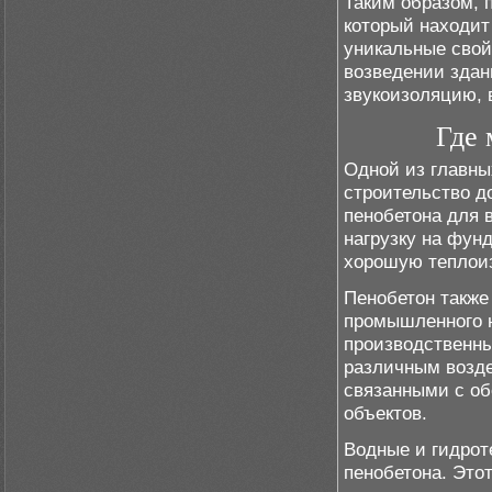
Таким образом, 
который находит
уникальные свой
возведении здан
звукоизоляцию, 
Где 
Одной из главны
строительство д
пенобетона для 
нагрузку на фунд
хорошую теплои
Пенобетон также
промышленного н
производственны
различным возде
связанными с об
объектов.
Водные и гидрот
пенобетона. Это