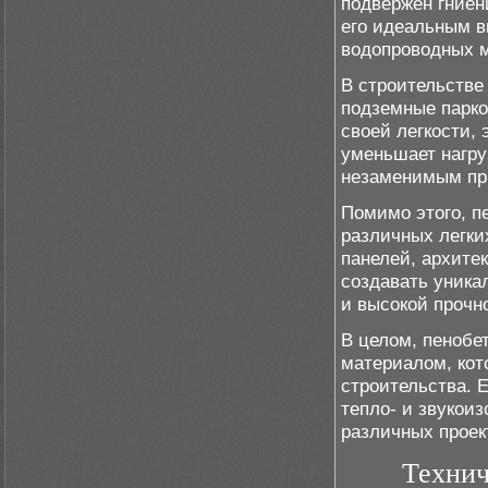
подвержен гниен
его идеальным в
водопроводных м
В строительстве
подземные парко
своей легкости, 
уменьшает нагруз
незаменимым при
Помимо этого, п
различных легки
панелей, архите
создавать уника
и высокой прочн
В целом, пенобе
материалом, кот
строительства. Е
тепло- и звукои
различных проек
Технич