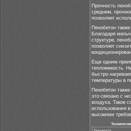
Прочность пеноб
среднем, прочнос
позволяет испол
Пенобетон также
Благодаря мельч
структуре, пено
позволяет снизи
кондиционирова
Еще одним преим
теплоемкость. Ни
быстро нагревае
температуры в 
Пенобетон также
это связано с н
воздуха. Такое 
использования в
высокими требов
Технически
Прочность