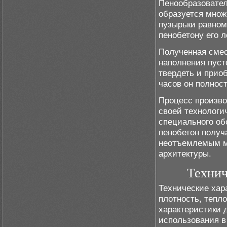
Пенообразовател
образуется множ
пузырьки равном
пенобетону его 
Полученная смес
наполнения пуст
твердеть и прио
часов он полнос
Процесс произво
своей технологи
специального об
пенобетон получ
неотъемлемым ма
архитектуры.
Технич
Технические хар
плотность, тепл
характеристики 
использования в