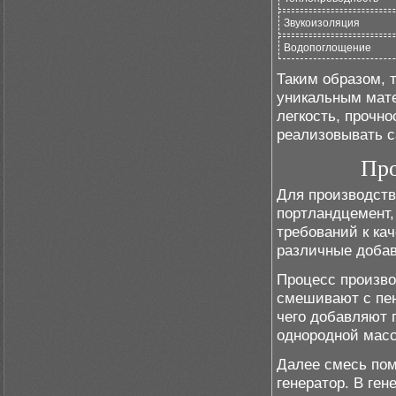
Звукоизоляция
Водопоглощение
Таким образом, 
уникальным мате
легкость, прочн
реализовывать с
Про
Для производств
портландцемент,
требований к ка
различные добав
Процесс произво
смешивают с пен
чего добавляют 
однородной мас
Далее смесь пом
генератор. В ге