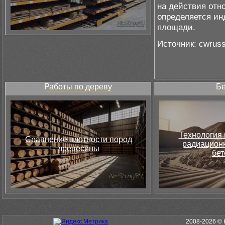
на действия отн
определяется ин
площади.
Источник: cwruss
Работы по дереву
Бе
Технология 
Сравнение плотности пород
радиацион
древесины
бет
2008-2026 © 