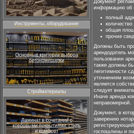
Документ реглам
информацию об 
полный адр
количество 
Инструменты, оборудование
общая площ
прочие све
Должны быть про
арендодатель мо
Основные критерии выбора
пользовании аре
бетономешалки
также должны б
легитимности сд
уточнением возм
является собств
следует внимате
Стройматериалы
Иначе аренда ко
неправомерной.
Документ, в кот
заверению нотар
Ламинат в сочетании с
регистрирующий 
ковровыми покрытиями: стиль
и комфорт
госпошлины и па