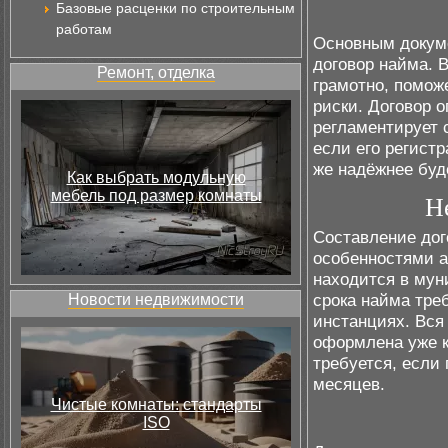
Базовые расценки по строительным
работам
Основным докуме
договор найма. 
Ремонт, отделка
грамотно, помож
риски. Договор о
регламентирует 
если его регистр
же надёжнее буд
Как выбрать модульную
мебель под размер комнаты
Н
Составление дог
особенностями а
находится в мун
срока найма тре
Новости недвижимости
инстанциях. Вся
оформлена уже к
требуется, если
месяцев.
Чистые комнаты: стандарты
ISO