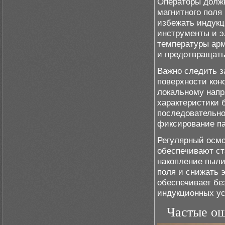
Операторы долж
магнитного поля
избежать индукц
инструменты и э
температуры арм
и предотвращать
Важно следить з
поверхности кон
локальному напр
характеристики 
последовательно
фиксирование па
Регулярный осмо
обеспечивают ст
накопление пыли
поля и снижать 
обеспечивает бе
индукционных ус
Частые ош