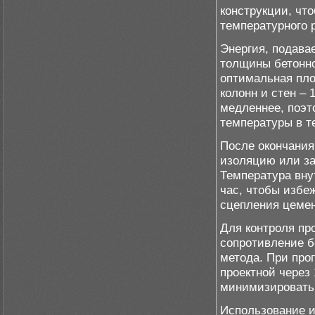
конструкции, чт
температурного 
Энергия, подава
толщины бетонно
оптимальная плот
колонн и стен – 
медленнее, поэт
температуры в т
После окончания
изоляцию или за
Температура вну
час, чтобы избе
сцепления цемен
Для контроля пр
сопротивление б
метода. При про
проектной через
минимизировать 
Использование 