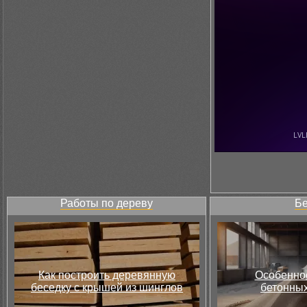
Работы по дереву
Бе
Как построить деревянную
Особеннос
беседку с крышей из шинглов
бетонных