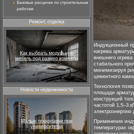
Базовые расценки по строительным
работам
Ремонт, отделка
Индукционный пр
нагрева арматур
Как выбрать модульную
внешнего огрева
мебель под размер комнаты
стабильного про
минимизируя рис
цементного камн
Технология позв
Новости недвижимости
площади арматур
конструкций тол
частотой 1,5–3 к
электроэнергию 
Применение инду
Малые технопарки при
университетах
температурах ок
сопровождается 