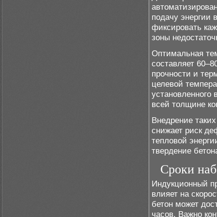
автоматизирован
подачу энергии 
фиксировать каж
зоны недостаточн
Оптимальная тем
составляет 60–8
прочности и тер
целевой темпера
установленного 
всей толщине ко
Внедрение таких
снижает риск де
тепловой энерги
твердение бетон
Сроки наб
Индукционный пр
влияет на скоро
бетон может дос
часов. Важно ко