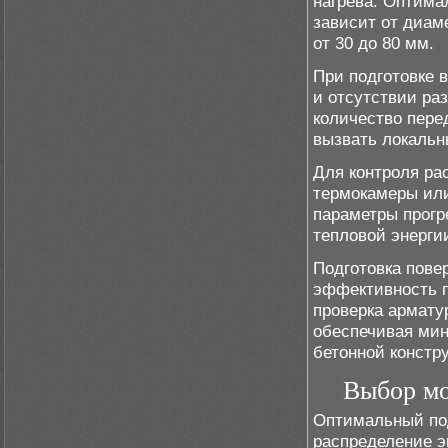
нагрева. Оптима
зависит от диам
от 30 до 80 мм.
При подготовке 
и отсутствии ра
количество пере
вызвать локальн
Для контроля ра
термокамеры или
параметры прогр
тепловой энергии
Подготовка пове
эффективность п
проверка армату
обеспечивая мин
бетонной констр
Выбор мо
Оптимальный по
распределение э