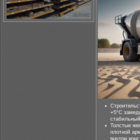
Строительс
+5°C замед
стабильный
Толстые же
плотной ар
внутри конс