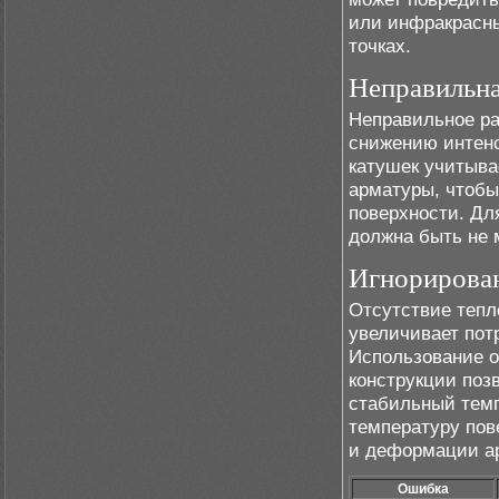
или инфракрасны
точках.
Неправильн
Неправильное ра
снижению интенс
катушек учитыва
арматуры, чтобы
поверхности. Дл
должна быть не 
Игнорирован
Отсутствие тепл
увеличивает пот
Использование 
конструкции поз
стабильный темп
температуру пов
и деформации а
Ошибка