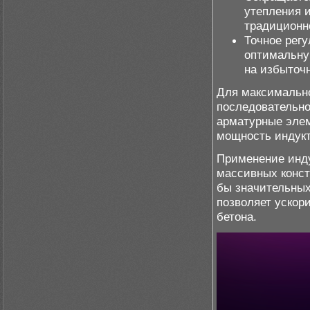
утепления 
традиционн
Точное рег
оптимальну
на избыточн
Для максимально
последовательно
арматурные элем
мощность индукт
Применение инду
массивных конст
бы значительных
позволяет ускор
бетона.