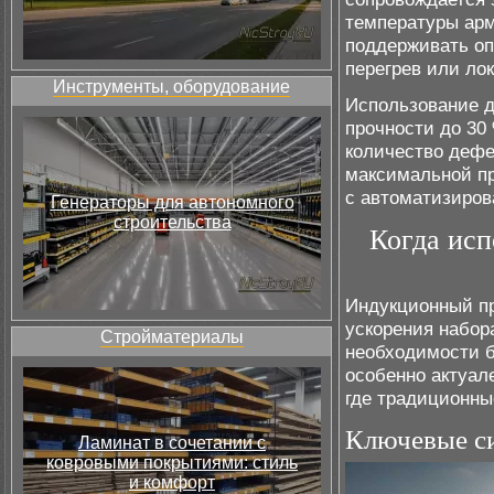
температуры арм
поддерживать оп
перегрев или ло
Инструменты, оборудование
Использование д
прочности до 30
количество дефе
максимальной пр
с автоматизиров
Генераторы для автономного
строительства
Когда исп
Индукционный пр
ускорения набор
Стройматериалы
необходимости б
особенно актуал
где традиционны
Ключевые си
Ламинат в сочетании с
ковровыми покрытиями: стиль
и комфорт