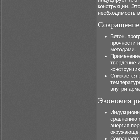
конструкции. Эт
необходимость в
Сокращение 
Бетон, про
прочности 
методами.
Применение
твердение и
конструкци
Снижается 
температурн
внутри арм
Экономия ре
Индукционн
сравнению 
энергия пер
окружающег
Сокращаетс