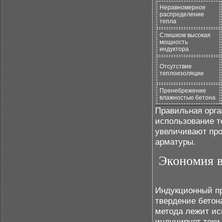
Неравномерное
распределение
тепла
Слишком высокая
мощность
индуктора
Отсутствие
теплоизоляции
Пренебрежение
влажностью бетона
Правильная орга
использование т
увеличивают про
арматуры.
Экономия в
Индукционный пр
твердение бетон
метода лежит ис
индуцирует токи