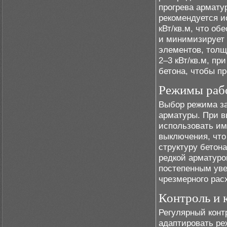
прогрева армату
рекомендуется и
кВт/кв.м, что о
и минимизирует 
элементов, толщ
2–3 кВт/кв.м, п
бетона, чтобы п
Режимы раб
Выбор режима за
арматуры. При в
использовать им
выключения, что
структуру бетона
редкой арматуро
постепенным уве
чрезмерного рас
Контроль и 
Регулярный конт
адаптировать ре