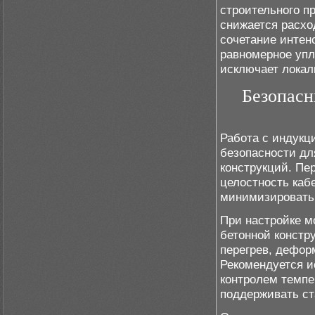
строительного п
снижается расхо
сочетание интен
равномерное упл
исключает локал
Безопасн
Работа с индукц
безопасности дл
конструкций. Пе
целостность каб
минимизировать 
При настройке м
бетонной констр
перегрев, дефор
Рекомендуется и
контролем темпе
поддерживать ст