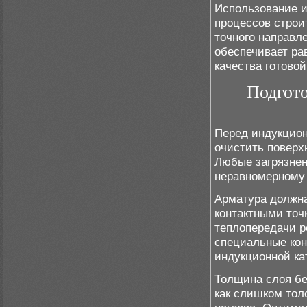
Использование и
процессов строи
точного направле
обеспечивает ра
качества готовой
Подгото
Перед индукцион
очистить поверх
Любые загрязнен
неравномерному 
Арматура должна
контактными точ
теплопередачи р
специальные кон
индукционной ка
Толщина слоя бе
как слишком тол