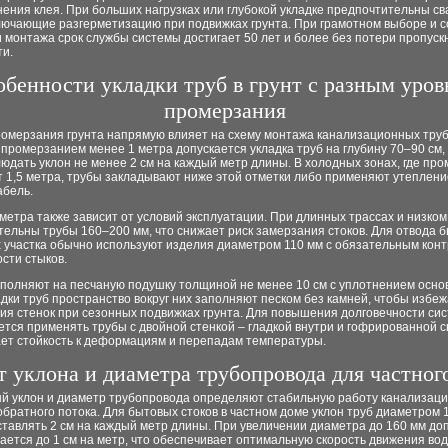
ения клея. При больших нагрузках или глубокой укладке предпочтительны с
ключающие разгерметизацию при подвижках грунта. При грамотном выборе и 
 монтажа срок службы системы достигает 50 лет и более без потери пропуск
ти.
обенности укладки труб в грунт с разным уро
промерзания
ромерзания грунта напрямую влияет на схему монтажа канализационных труб
 промерзанием менее 1 метра допускается укладка труб на глубину 70–90 см,
юдать уклон не менее 2 см на каждый метр длины. В холодных зонах, где пр
 1,5 метра, трубы закладывают ниже этой отметки либо применяют утеплени
абель.
етра также зависит от условий эксплуатации. При длинных трассах и низком
ельны трубы 160–200 мм, что снижает риск замерзания стоков. Для отвода 
х участка обычно используют изделия диаметром 110 мм с обязательным кон
сти стыков.
полняют на песчаную подушку толщиной не менее 10 см с уплотнением осно
дки труб пространство вокруг них заполняют песком без камней, чтобы избеж
ия стенок при сезонных подвижках грунта. Для повышения долговечности си
тся применять трубы с двойной стенкой – гладкой внутри и гофрированной с
ает стойкость к деформациям и перепадам температуры.
т уклона и диаметра трубопровода для частног
й уклон и диаметр трубопровода определяют стабильную работу канализаци
обратного потока. Для бытовых стоков в частном доме уклон труб диаметром 
ставлять 2 см на каждый метр длины. При увеличении диаметра до 160 мм д
ается до 1 см на метр, что обеспечивает оптимальную скорость движения во