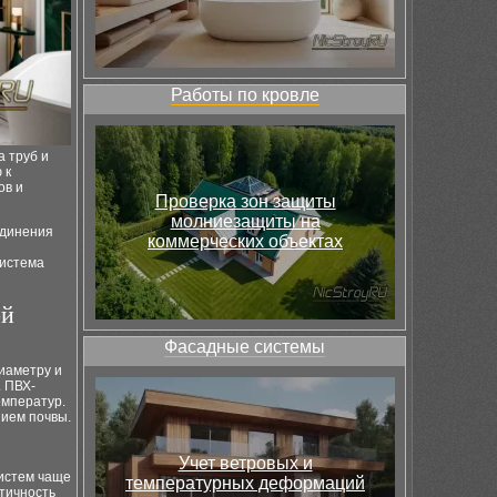
Работы по кровле
а труб и
 к
ов и
Проверка зон защиты
молниезащиты на
единения
коммерческих объектах
система
ой
Фасадные системы
иаметру и
. ПВХ-
емператур.
нием почвы.
Учет ветровых и
систем чаще
температурных деформаций
тичность