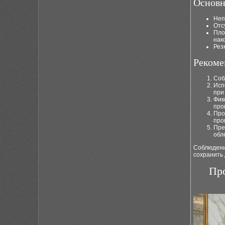
Основн
Неп
Отс
Пло
нак
Рез
Рекоме
Соб
Исп
при
Фик
про
Про
про
Пре
обл
Соблюдени
сохранить 
Про