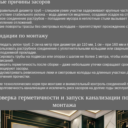
ые причины засоров
равильный диаметр труб – слишком узкие участки задерживают крупные част
утствие стабильного уклона – вода движется медленно, создавая осадок на ст
хое соединение раструбов – попадание мусора в неплотные стыки вызывает
опление отложений.
кие повороты трассы без смотровых колодцев – препятствуют прохождению с
ндации по монтажу
людать уклон труб: 2 см на метр при диаметре до 110 мм, 1 см – при 160 мм и 
ользовать раструбное соединение с уплотнительными кольцами или сварны
 подземной прокладке.
сировать трубы на подвесах или опорах с шагом не более 1 метра, чтобы изб
висаний.
верять герметичность после сборки – даже небольшие утечки сокращают сро
воцируют засоры.
дусматривать ревизионные люки и смотровые колодцы на длинных участках 
егчения прочистки.
е технологических норм при монтаже и внимательный контроль соединений 
долговечность канализации и исключить риск засоров на долгие годы эксплуа
верка герметичности и запуск канализации п
монтажа