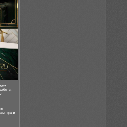
ерку
 работы.
ю
ля
иаметра и