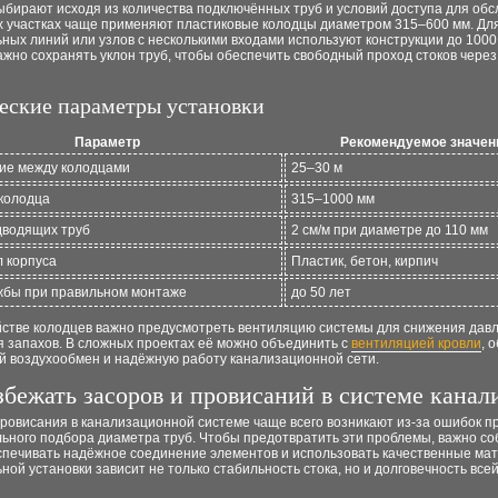
бирают исходя из количества подключённых труб и условий доступа для обс
х участках чаще применяют пластиковые колодцы диаметром 315–600 мм. Дл
ных линий или узлов с несколькими входами используют конструкции до 1000
жно сохранять уклон труб, чтобы обеспечить свободный проход стоков через
еские параметры установки
Параметр
Рекомендуемое значен
ие между колодцами
25–30 м
колодца
315–1000 мм
дводящих труб
2 см/м при диаметре до 110 мм
 корпуса
Пластик, бетон, кирпич
жбы при правильном монтаже
до 50 лет
йстве колодцев важно предусмотреть вентиляцию системы для снижения дав
я запахов. В сложных проектах её можно объединить с
вентиляцией кровли
, 
й воздухообмен и надёжную работу канализационной сети.
збежать засоров и провисаний в системе канал
ровисания в канализационной системе чаще всего возникают из-за ошибок п
льного подбора диаметра труб. Чтобы предотвратить эти проблемы, важно с
еспечивать надёжное соединение элементов и использовать качественные ма
ной установки зависит не только стабильность стока, но и долговечность всей