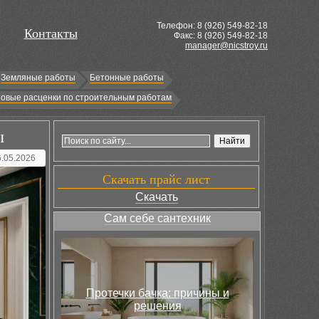
Телефон: 8 (
926
) 549-82-18
Контакты
Факс: 8 (926) 549-82-18
manager@nicstroy.ru
Земляные работы
Бетонные работы
овые расценки по строительным работам
ы
6.05.2026
Скачать прайс лист
Скачать
Сам себе сантехник
Протечки бачка: причины и
решения