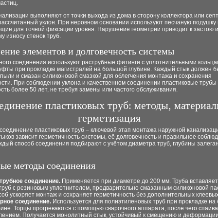
астиц.
ализации выполняют от точки выхода из дома в сторону коллектора или септ
рассчитанный уклон. При неровном основании используют песчаную подушку 
щие для точной фиксации уровня. Нарушение геометрии приводит к застою 
у износу стенок труб.
ение элементов и долговечность системы
ного соединения используют раструбные фитинги с уплотнительными кольца
уфты при прокладке магистралей на большой глубине. Каждый стык должен б
 пыли и смазан силиконовой смазкой для облегчения монтажа и сохранения
ости. При соблюдении уклона и качественном соединении пластиковые трубы
сть более 50 лет, не требуя замены или частого обслуживания.
единение пластиковых труб: методы, материал
герметизация
соединение пластиковых труб – ключевой этап монтажа наружной канализаци
тыков зависит герметичность системы, её долговечность и правильное соблю
ждый способ соединения подбирают с учётом диаметра труб, глубины залеган
ые методы соединения
трубное соединение.
Применяется при диаметре до 200 мм. Труба вставляет
труб с резиновым уплотнителем, предварительно смазанным силиконовой пас
соб ускоряет монтаж и сохраняет герметичность без дополнительных клеевых
рное соединение.
Используется для полиэтиленовых труб при прокладке на
бине. Торцы прогреваются с помощью сварочного аппарата, после чего спаив
лением. Получается монолитный стык, устойчивый к смещению и деформации