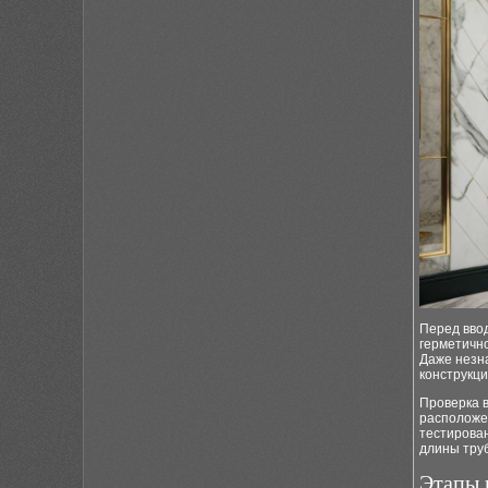
Перед вво
герметично
Даже незн
конструкци
Проверка 
расположен
тестирован
длины тру
Этапы 