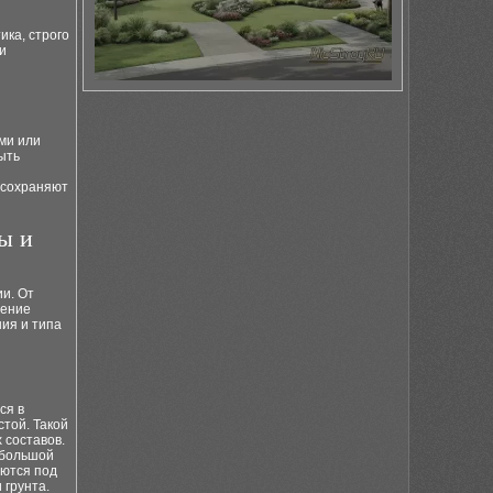
ика, строго
и
и
ми или
ыть
 сохраняют
ы и
и. От
дение
ия и типа
ся в
той. Такой
 составов.
 большой
аются под
 грунта.