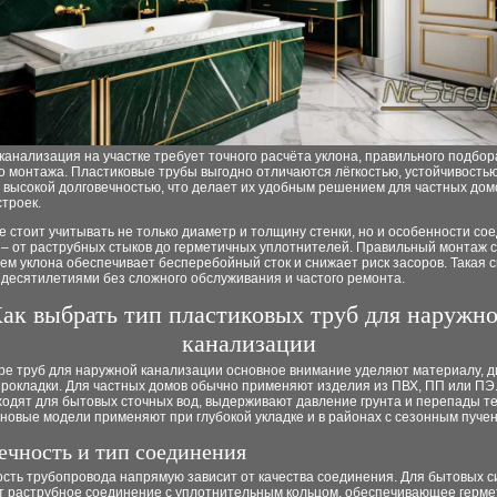
анализация на участке требует точного расчёта уклона, правильного подбор
о монтажа. Пластиковые трубы выгодно отличаются лёгкостью, устойчивостью
 высокой долговечностью, что делает их удобным решением для частных дом
троек.
 стоит учитывать не только диаметр и толщину стенки, но и особенности со
 – от раструбных стыков до герметичных уплотнителей. Правильный монтаж с
м уклона обеспечивает бесперебойный сток и снижает риск засоров. Такая 
десятилетиями без сложного обслуживания и частого ремонта.
ак выбрать тип пластиковых труб для наружн
канализации
ре труб для наружной канализации основное внимание уделяют материалу, д
прокладки. Для частных домов обычно применяют изделия из ПВХ, ПП или ПЭ
ходят для бытовых сточных вод, выдерживают давление грунта и перепады т
новые модели применяют при глубокой укладке и в районах с сезонным пуче
ечность и тип соединения
ость трубопровода напрямую зависит от качества соединения. Для бытовых 
т раструбное соединение с уплотнительным кольцом, обеспечивающее герме