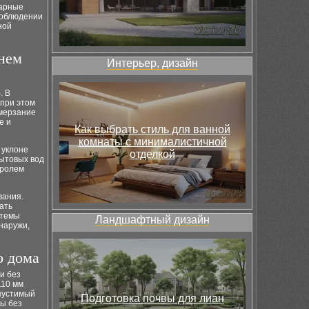
варные
соблюдении
ной
внем
Интерьер, дизайн
. В
 при этом
омерзание
е и
Как выбрать стиль для ванной
комнаты с минималистичной
 уклоне
отделкой
бытовых вод
тролем
вания.
ать
стемы
Ландшафтный дизайн
наружи,
о дома
и без
110 мм
опустимый
Подготовка почвы для лиан
ды без