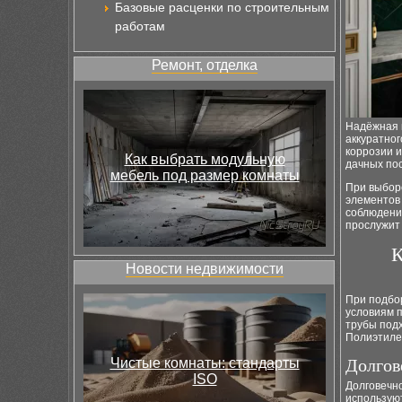
Базовые расценки по строительным
работам
Ремонт, отделка
Надёжная к
аккуратног
коррозии и
Как выбрать модульную
дачных пос
мебель под размер комнаты
При выборе
элементов
соблюдение
прослужит 
К
Новости недвижимости
При подбо
условиям 
трубы под
Полиэтиле
Чистые комнаты: стандарты
Долгов
ISO
Долговечн
использую