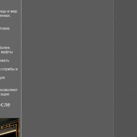
ицы и жир.
енках.
токов.
более.
е муфты
ежать
к службы и
для
позволяют
тации.
осле