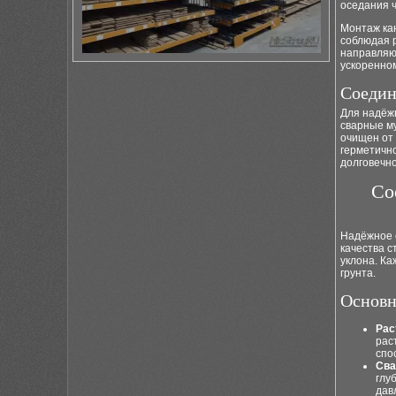
оседания ч
Монтаж кан
соблюдая 
направляю
ускоренном
Соедин
Для надёж
сварные м
очищен от
герметичн
долговечно
Со
Надёжное 
качества с
уклона. Ка
грунта.
Основн
Рас
рас
спо
Сва
глу
дав