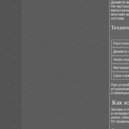
Диаметр вы
На частны
магистраль
монтаже ва
систему.
Технич
Расстоян
Диаметр 
Уклон по
Материал
Срок слу
При устро
устранени
стабильны
Как и
Засоры и п
и неправи
уклон, об
От правиль