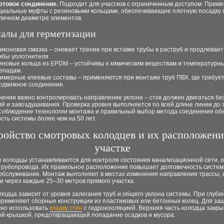
товое соединение.
Подходит для участков с ограниченным доступом. Прим
циальные муфты с резиновыми кольцами, обеспечивающие плотную посадку 
личном диаметре элементов.
алы для герметизации
иконовая смазка – снижает трение при вставке трубы в раструб и продлевает
жбы уплотнителя.
иновые кольца из EPDM – устойчивы к химическим веществам и температурн
епадам.
имерные клеевые составы – применяются при монтаже труб ПВХ, где требуе
одвижное соединение.
ении важно контролировать направление уклона – сток должен двигаться бе
й и завоздушивания. Проверка уровня выполняется по всей длине линии до 
Соблюдение технологии монтажа и правильный выбор метода соединения об
сть системы более чем на 50 лет.
ройство смотровых колодцев и их расположени
участке
 колодцы устанавливаются для контроля состояния канализационной сети, о
трубопровода. Их правильное расположение повышает долговечность систем
 обслуживание. Монтаж выполняют в местах изменения направления трассы, 
и через каждые 25–30 метров прямого участка.
лодца зависит от уровня залегания труб и общего уклона системы. При глуби
 применяют сборные конструкции из пластиковых или бетонных колец. Для за
жно использовать
кладку стен
с гидроизоляцией. Верхняя часть колодца закр
ой крышкой, предотвращающей попадание осадков и мусора.