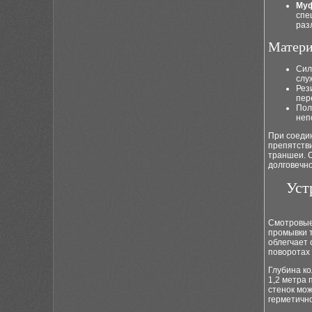
Муф
спе
раз
Матери
Сил
слу
Рез
пер
Пол
неп
При соедин
препятстви
траншеи. 
долговечно
Уст
Смотровые
промывки 
облегчает
поворотах 
Глубина ко
1,2 метра
стенок мо
герметичн