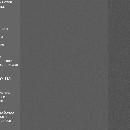
еняются
при
 срок
ым
тся
з
засыпки
еспечивают
е на
чистки и
ы и
на
не более
щиты
ывается