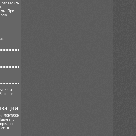
луживания.
я
 мм. При
 всю
ие
ления и
обеспечив
изации
ри монтаже
облюдать
териалы.
 сети.