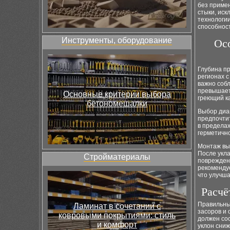
без примен
стыки, ис
технологии
способнос
Инструменты, оборудование
Ос
Глубина п
регионах с
важно собл
превышает
Основные критерии выбора
греющий к
бетономешалки
Выбор диам
предпочтит
в предела
герметично
Монтаж вы
После укла
Стройматериалы
поврежден
рекомендуе
что улучш
Расчё
Правильны
Ламинат в сочетании с
засоров и 
ковровыми покрытиями: стиль
должен со
и комфорт
уклон сниж