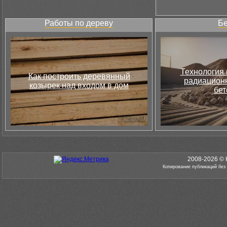
Работы по дереву
Бе
Технология 
Как построить деревянный
радиацион
козырек над входом в дом
бет
2008-2026 © 
Копирование публикаций без