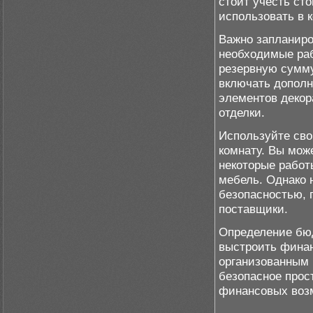
стоит учесть сто
использовать в 
Важно запланиро
необходимые раб
резервную сумму
включать дополн
элементов декор
отделки.
Используйте сво
комнату. Вы мож
некоторые работ
мебель. Однако 
безопасностью, 
поставщики.
Определение бюд
выстроить финан
организованным 
безопасное прос
финансовых воз