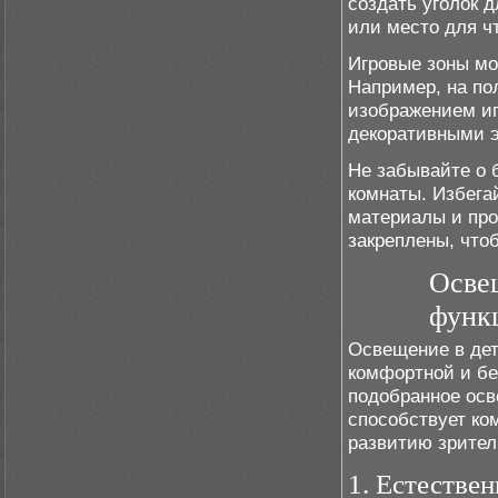
создать уголок 
или место для ч
Игровые зоны мо
Например, на по
изображением иг
декоративными э
Не забывайте о 
комнаты. Избега
материалы и про
закреплены, что
Освещ
функ
Освещение в дет
комфортной и бе
подобранное осв
способствует ко
развитию зрите
1. Естестве