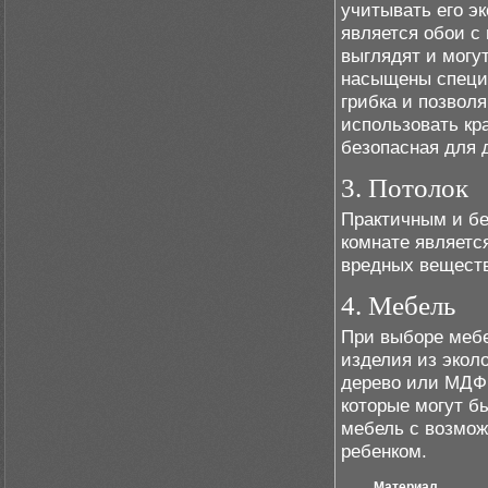
учитывать его э
является обои с
выглядят и могу
насыщены специ
грибка и позволя
использовать кра
безопасная для д
3. Потолок
Практичным и бе
комнате являетс
вредных веществ
4. Мебель
При выборе мебе
изделия из экол
дерево или МДФ.
которые могут б
мебель с возмож
ребенком.
Материал