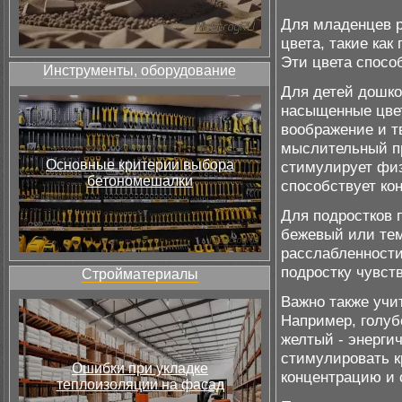
Для младенцев р
цвета, такие как
Эти цвета спосо
Инструменты, оборудование
Для детей дошко
насыщенные цвет
воображение и т
мыслительный пр
Основные критерии выбора
стимулирует физ
бетономешалки
способствует ко
Для подростков 
бежевый или тем
расслабленности
подростку чувст
Стройматериалы
Важно также учит
Например, голуб
желтый - энерги
стимулировать к
Ошибки при укладке
концентрацию и 
теплоизоляции на фасад