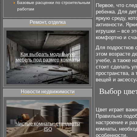
Базовые расценки по строительным
Первое, что след
работам
ребенка. Для де
яркую среду, ко
Ремонт, отделка
активности. Ярки
игрушки – все э
комфортно и сча
Для подростков 
этом возрасте д
Как выбрать модульную
мебель под размер комнаты
учебе, а также 
стоит сделать у
пространства, а
вещей и аксессу
Выбор цвет
Новости недвижимости
Цвет играет важ
Правильно подоб
настроение и ра
Чистые комнаты: стандарты
комнаты, необхо
ISO
особенности.