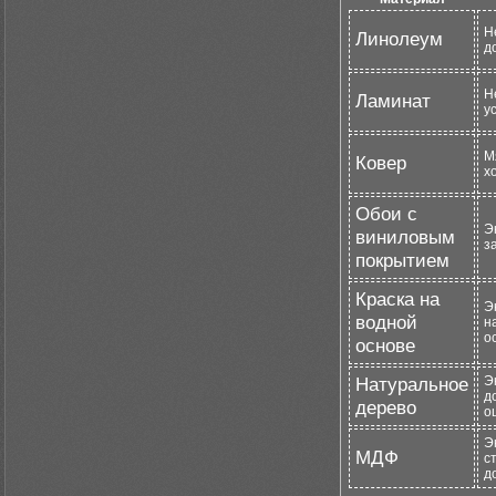
Н
Линолеум
д
Н
Ламинат
у
М
Ковер
х
Обои с
Э
виниловым
з
покрытием
Краска на
Э
водной
н
о
основе
Натуральное
Э
д
дерево
о
Э
МДФ
с
д