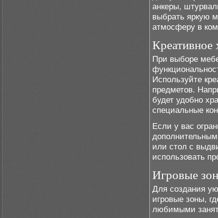
анкеры, штурвал
выбрать яркую м
атмосферу в ком
Креативное 
При выборе мебе
функциональност
Используйте кре
предметов. Напр
будет удобно хр
специальные кон
Если у вас огра
дополнительными
или стол с выд
использовать пр
Игровые зо
Для создания ую
игровые зоны, гд
любимыми заняти