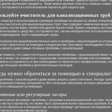
рилегающая к поверхности вакуумная сила поможет удалить препятствия, так
 другие маленькие предметы. Также можно вручную очистить сливные отверс
т осторожности и использования перчаток для защиты рук.
ользуйте очиститель для канализационных труб
е осмотра и использования плунжера проблема не решается, можно попробо
ать очистители для канализационных труб. Они содержат химические веществ
ушить сгустки жира, пробки или другие препятствия. Важно следовать инстру
 использовать средство с осторожностью, так как некорректное использовани
к повреждению труб и окружающей среды.
ыполнили все вышеперечисленные шаги и проблема с канализацией не устран
 стоит обратиться за помощью к специалистам. Они имеют необходимое обор
бы решить даже самые сложные проблемы с канализацией.
о помнить, что самостоятельное решение проблемы с канализацией имеет с
ия и может не справиться с серьезными техническими сбоями или поломками.
являть осторожность и при необходимости обратиться к профессионалам, чт
еще больших проблем и дополнительных расходов.
гда нужно обратиться за помощью к специалис
проблемы с канализацией в доме можно решить самостоятельно. Иногда треб
рованная помощь специалиста. Вот несколько признаков, которые указывают
ость обращения за помощью:
тоянные или регулярные засоры
 постоянно возникают проблемы с засорами в канализационной системе, нес
 чистку и прочистку, это может быть признаком более серьезных проблем. В 
ется обратиться к специалистам, которые проведут детальное обследование
 причину возникновения засоров.