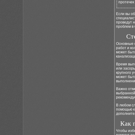
протечек
Если вы об
специалис
проведут 
проблем в
Ст
Основные 
работ и ко
может быть
канализац
Время вып
или засоры
крупного у
может быт
выполнени
Важно отме
выбранной
рекомендуе
В любом с
помощью к
дополните
Как 
Чтобы изб