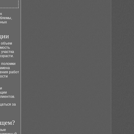
к
облемы,
бных
ции
т объем
имость
 участка
озрасти.
е поломки
замена
нения работ
ности
 и
ации
клиентов.
щаться за
и
ущем?
орые