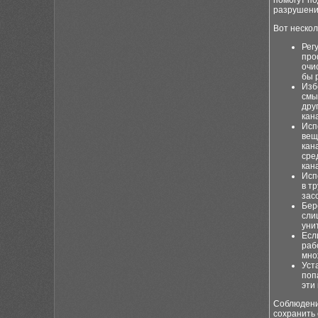
помогут п
разрушени
Вот нескол
Рег
про
очи
бы р
Изб
смы
дру
кан
Исп
вещ
кан
сре
кан
Исп
в т
зас
Бер
сли
уни
Есл
раб
мно
Уст
поп
эти
Соблюдени
сохранить 