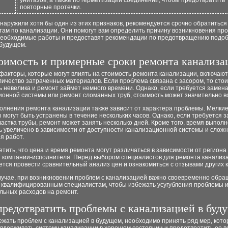
унитазов, а также по герметизации соединений, чтобы предотвратить
повторные протечки.
наружили хотя бы один из этих признаков, рекомендуется срочно обратиться 
там по канализации. Они помогут вам определить причину возникновения пр
необходимые работы и предоставят рекомендации по предотвращению подо
 будущем.
оимость и примерные сроки ремонта канализа
факторы, которые могут влиять на стоимость ремонта канализации, включаю
личество затраченных материалов. Если проблема связана с засором, то сто
 невелика и ремонт займет немного времени. Однако, если требуется замена
ионной системы или ремонт сломанных труб, стоимость может значительно в
олнения ремонта канализации также зависит от характера проблемы. Мелки
 могут быть устранены в течение нескольких часов. Однако, если требуется 
частка трубы, ремонт может занять несколько дней. Кроме того, время выпол
ь увеличено в зависимости от доступности канализационной системы и слож
я работ.
тить, что цена и время ремонта могут различаться в зависимости от региона
 компании-исполнителя. Перед выбором специалистов для ремонта канализ
тся провести сравнительный анализ цен и ознакомиться с отзывами других 
лучае, при возникновении проблем с канализацией важно своевременно обра
 квалифицированным специалистам, чтобы избежать усугубления проблемы 
льных расходов на ремонт.
предотвратить проблемы с канализацией в буд
ежать проблем с канализацией в будущем, необходимо принять ряд мер, кот