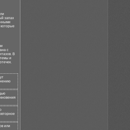
или
ый запах
енными
, которые
ли
ана с
итазов. В
стемы и
отечек.
ут
анению
щью
икновения
о
повторное
ов или