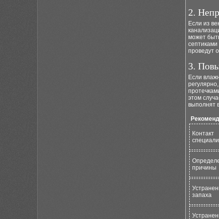
2. Неп
Если из ве
канализаци
может быт
септиками 
проведут 
3. Пов
Если влажн
регулярно,
протечками
этом случа
выполнят 
Рекоменд
Контакт
специали
Определ
причины
Устранен
запаха
Устранен