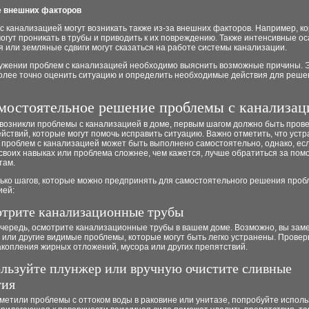
е внешних факторов
 канализацией могут возникать также из-за внешних факторов. Например, к
огут проникать в трубы и приводить к их повреждению. Также интенсивные ос
 или земляные сдвиги могут сказаться на работе системы канализации.
ужении проблем с канализацией необходимо выяснить возможные причины. 
олее точно оценить ситуацию и определить необходимые действия для реше
мостоятельное решение проблемы с канализац
 возникли проблемы с канализацией в доме, первым шагом должно быть пров
йствий, которые могут помочь исправить ситуацию. Важно отметить, что уст
 проблем с канализацией может быть выполнено самостоятельно, однако, есл
своих навыках или проблема сложнее, чем кажется, лучше обратиться за пом
там.
лько шагов, которые можно предпринять для самостоятельного решения проб
ией:
отрите канализационные трубы
очередь, осмотрите канализационные трубы в вашем доме. Возможно, вы зам
 или другие видимые проблемы, которые могут быть легко устранены. Проверь
акопления жирных отложений, мусора или других препятствий.
ользуйте плунжер или вручную очистите сливные
тия
метили проблемы с оттоком воды в раковине или унитазе, попробуйте исполь