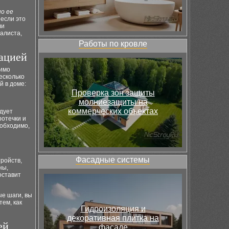
но ее
 если это
ли
алиста,
Работы по кровле
ацией
димо
есколько
й в доме:
Проверка зон защиты
молниезащиты на
коммерческих объектах
дует
отечки и
еобходимо,
Фасадные системы
ройств,
ны,
оставит
ые шаги, вы
ем, как
Гидроизоляция и
декоративная плитка на
ей
фасаде