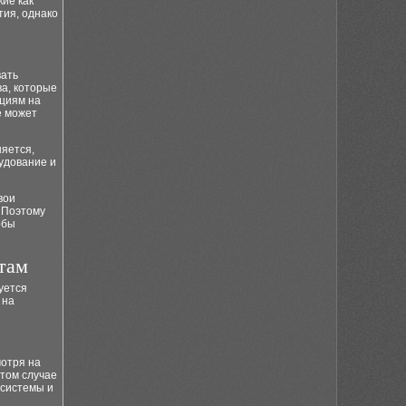
ие как
тия, однако
вать
а, которые
кциям на
е может
яется,
удование и
вои
 Поэтому
обы
там
уется
 на
мотря на
этом случае
 системы и