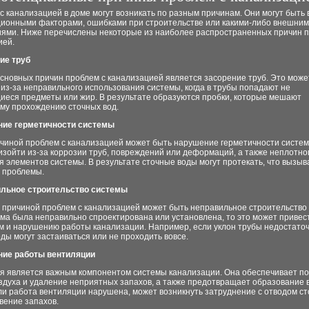
 канализацией в доме могут возникать по разным причинам. Они могут быть
ционными факторами, ошибками при строительстве или какими-либо внешни
иями. Ниже перечислены некоторые из наиболее распространенных причин п
ией.
ие труб
сновных причин проблем с канализацией является засорение труб. Это може
из-за неправильного использования системы, когда в трубы попадают не
иеся предметы или жир. В результате образуются пробки, которые мешают
му прохождению сточных вод.
ние герметичности системы
ичиной проблем с канализацией может быть нарушение герметичности систем
зойти из-за коррозии труб, повреждений или деформаций, а также неплотно
 элементов системы. В результате сточные воды могут протекать, что вызыв
 проблемы.
ильное строительство системы
 причиной проблем с канализацией может быть неправильное строительство
ма была неправильно спроектирована или установлена, то это может привест
м и нарушению работы канализации. Например, если уклон трубы недостаточ
ды могут застаиваться или не проходить вовсе.
ние работы вентиляции
я является важным компонентом системы канализации. Она обеспечивает п
здуха и удаление неприятных запахов, а также предотвращает образование 
ли работа вентиляции нарушена, может возникнуть затруднение с отводом ст
вение запахов.