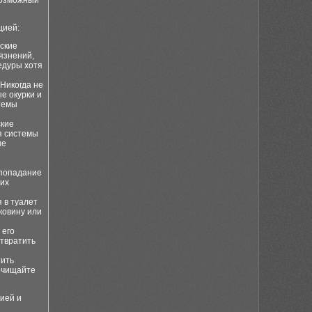
возможный
цией:
ские
рязнений,
едуры хотя
 Никогда не
е окурки и
темы
ские
я системы
ые
 попадание
 их
 в туалет
ковину или
 его
отвратить
тить
 очищайте
ией и