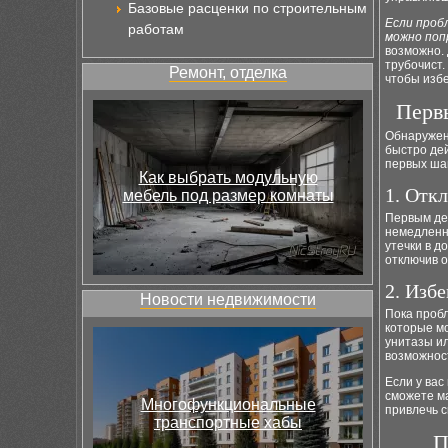
Базовые расценки по строительным
Если проб
работам
можно поп
возможно. 
трубочист.
Ремонт, отделка
чтобы изб
Перв
Обнаружен
быстро де
первых ша
Как выбрать модульную
1. Отк
мебель под размер комнаты
Первым де
немедленн
утечки в д
отключив о
2. Изб
Новости недвижимости
Пока пробл
которые мо
унитазы и
возможност
Если у вас
сможете ма
Многофункциональные
привлечь 
транспортные хабы
П