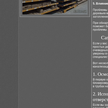
5. Влияни
Проблемы с
деревьев м
затопления
При обнар
поможет б
проблемы.
Са
Если у вас
простых де
очевидных
уверены в 
специалис
Вот неско
канализац
1. Осм
В первую 
блокировку
в трубах н
2. Исп
отверс
Если вы за