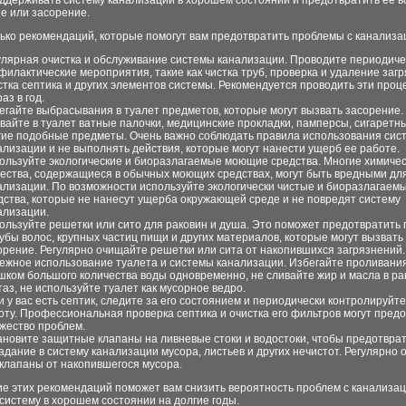
оддерживать систему канализации в хорошем состоянии и предотвратить ее 
е или засорение.
ько рекомендаций, которые помогут вам предотвратить проблемы с канализа
улярная очистка и обслуживание системы канализации. Проводите периодиче
филактические мероприятия, такие как чистка труб, проверка и удаление заг
стка септика и других элементов системы. Рекомендуется проводить эти проц
аз в год.
егайте выбрасывания в туалет предметов, которые могут вызвать засорение.
вайте в туалет ватные палочки, медицинские прокладки, памперсы, сигаретны
гие подобные предметы. Очень важно соблюдать правила использования сис
ализации и не выполнять действия, которые могут нанести ущерб ее работе.
ользуйте экологические и биоразлагаемые моющие средства. Многие химиче
ества, содержащиеся в обычных моющих средствах, могут быть вредными дл
ализации. По возможности используйте экологически чистые и биоразлагаем
дства, которые не нанесут ущерба окружающей среде и не повредят систему
ализации.
ользуйте решетки или сито для раковин и душа. Это поможет предотвратить
рубы волос, крупных частиц пищи и других материалов, которые могут вызвать
орение. Регулярно очищайте решетки или сита от накопившихся загрязнений.
ежное использование туалета и системы канализации. Избегайте проливания
шком большого количества воды одновременно, не сливайте жир и масла в ра
таз, не используйте туалет как мусорное ведро.
и у вас есть септик, следите за его состоянием и периодически контролируйте
оту. Профессиональная проверка септика и очистка его фильтров могут пред
жество проблем.
ановите защитные клапаны на ливневые стоки и водостоки, чтобы предотвра
адание в систему канализации мусора, листьев и других нечистот. Регулярно
 клапаны от накопившегося мусора.
е этих рекомендаций поможет вам снизить вероятность проблем с канализац
систему в хорошем состоянии на долгие годы.