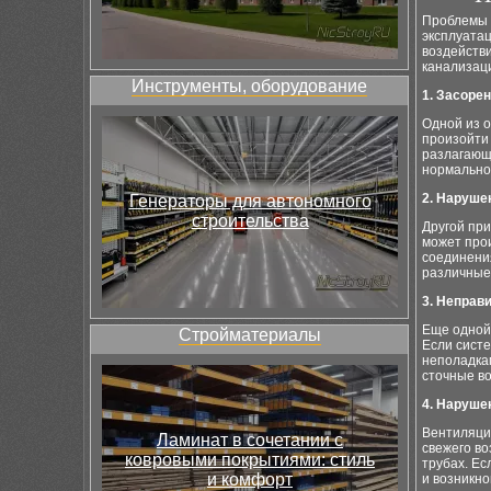
Проблемы с
эксплуата
воздейств
канализац
Инструменты, оборудование
1. Засорен
Одной из о
произойти 
разлагающ
нормально
2. Наруше
Генераторы для автономного
строительства
Другой пр
может прои
соединения
различные
3. Неправ
Еще одной
Стройматериалы
Если систе
неполадка
сточные во
4. Наруше
Вентиляци
Ламинат в сочетании с
свежего во
ковровыми покрытиями: стиль
трубах. Ес
и комфорт
и возникно