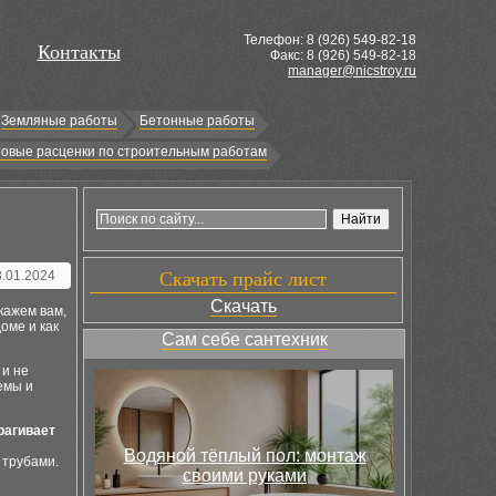
Телефон: 8 (
926
) 549-82-18
Контакты
Факс: 8 (926) 549-82-18
manager@nicstroy.ru
Земляные работы
Бетонные работы
овые расценки по строительным работам
8.01.2024
Скачать прайс лист
Скачать
кажем вам,
оме и как
Сам себе сантехник
 и не
емы и
рагивает
Водяной тёплый пол: монтаж
 трубами.
своими руками