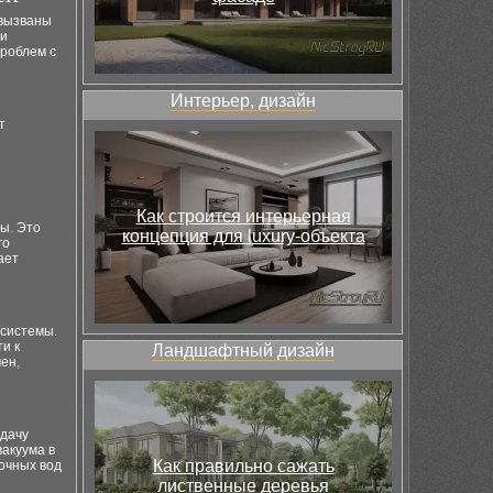
 вызваны
ми
роблем с
Интерьер, дизайн
т
Как строится интерьерная
ы. Это
концепция для luxury-объекта
го
ает
 системы.
и к
Ландшафтный дизайн
ен,
одачу
вакуума в
Как правильно сажать
очных вод
лиственные деревья