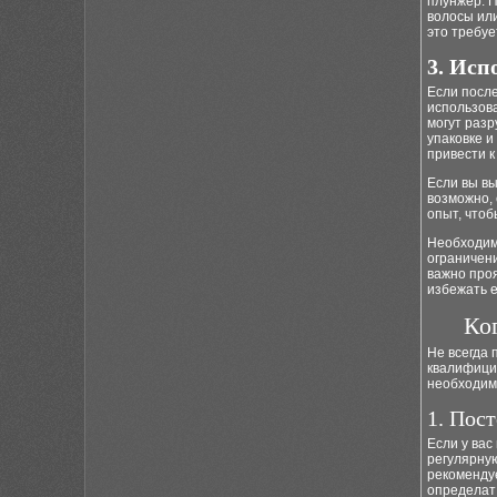
плунжер. П
волосы или
это требуе
3. Исп
Если посл
использов
могут разр
упаковке и
привести 
Если вы в
возможно,
опыт, что
Необходим
ограничен
важно про
избежать 
Ко
Не всегда 
квалифици
необходим
1. Пос
Если у вас
регулярную
рекоменду
определат