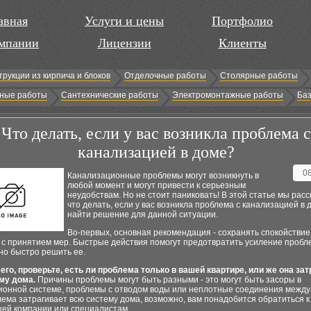
авная
Услуги и цены
Портфолио
мпании
Лицензии
Клиенты
трукции из кирпича и блоков
Отделочные работы
Столярные работы
ные работы
Сантехнические работы
Электромонтажные работы
Баз
Что делать, если у вас возникла проблема с
канализацией в доме?
0
Канализационные проблемы могут возникнуть в
любой момент и могут привести к серьезным
неудобствам. Но не стоит паниковать! В этой статье мы расс
что делать, если у вас возникла проблема с канализацией в д
найти решение для данной ситуации.
Во-первых, основная рекомендация - сохранять спокойствие
 с принятием мер. Быстрые действия помогут предотвратить усиление пробл
но быстро решить ее.
его, проверьте, есть ли проблема только в вашей квартире, или же она зат
му дома.
Причины проблемы могут быть разными - это могут быть засоры в
ионной системе, проблемы с отводом воды или неплотные соединения между
ема затрагивает всю систему дома, возможно, вам понадобится обратиться к
ей компании или специалистам.