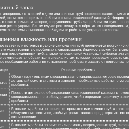
риятный запах
нтиляционных отверстий в доме или сливных труб постоянно пахнет гнилью 
ей, это может говорить о проблемах с канализационной системой. Неприятн
ь связан с наличием засоров, разрушением труб или проблемами с установл
или резервуарами. В этом случае рекомендуется обратиться к специалистам
осмотр системы и выполнят необходимые работы по устранению запаха.
ышенная влажность или протечки
ость стен или потолков в районе санузла или труб проявляется постоянно и
 это может говорить о проблемах с канализацией. Влажность может быть связ
 или повреждениями труб, а также неправильной установкой сифонов или ун
е рекомендуется обратиться к специалистам, которые произведут осмотр си
все необходимые работы по устранению проблемы и защите от повторных пр
ации
Решение проблемы
Обратиться к опытным специалистам по канализации, которые провед
детальный осмотр системы и выполнят необходимые работы по устр
стов
проблемы.
Провести детальное обследование канализационной системы с помо
ение
специализированного оборудования, чтобы определить причину возн
проблемы.
Выполнить работы по прочистке, промывке или замене труб, а также п
ие
обслуживанию септиков, чтобы устранить запах и предотвратить его 
возникновение.
Выполнить работы по замене или ремонту поврежденных труб, сифон
ие