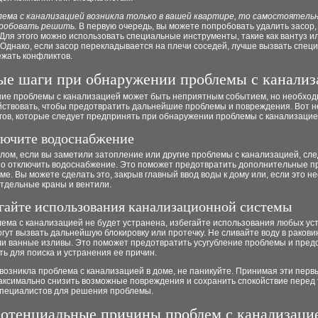
лема с канализацией возникла только в вашей квартире, то самостоятель
робовать решить.
В первую очередь, вы можете попробовать удалить засор,
Для этого можно использовать специальные инструменты, такие как вантуз и
 Однако, если засор перекладывается на плечи соседей, лучше вызвать специ
ежать конфликтов.
ые шаги при обнаружении проблемы с канализ
ие проблемы с канализацией может быть неприятным событием, но необхо
йствовать, чтобы предотвратить дальнейшие проблемы и повреждения. Вот н
гов, которые следует предпринять при обнаружении проблемы с канализацие
лючите водоснабжение
лом, если вы заметили затопление или другие проблемы с канализацией, сле
о отключить водоснабжение. Это поможет предотвратить дополнительные пр
оме. Вы можете сделать это, закрыв главный ввод воды к дому или, если это н
тдельные краны и вентили.
егайте использования канализационной системы
ема с канализацией не будет устранена, избегайте использования любых уст
гут вызвать дальнейшую блокировку или протечку. Не сливайте воду в ракови
ли ванные изливы. Это поможет предотвратить усугубление проблемы и пред
ь для поиска и устранения ее причин.
 возникла проблема с канализацией в доме, не паникуйте. Принимая эти перв
ксимально снизить возможные повреждения и сохранить спокойствие перед т
специалистов для решения проблемы.
отенциальные причины проблем с канализаци