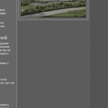
орни
адки,
Это
ния
ией
едение
ранение
и вы не
ощью к
лемы с
етите
те, нет ли
зовать