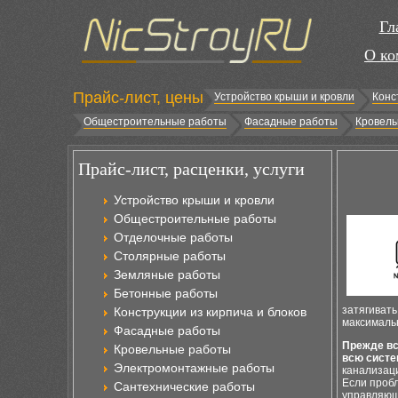
Гл
О ко
Прайс-лист, цены
Устройство крыши и кровли
Конс
Общестроительные работы
Фасадные работы
Кровель
Прайс-лист, расценки, услуги
Устройство крыши и кровли
Общестроительные работы
Отделочные работы
Столярные работы
Земляные работы
Бетонные работы
затягивать
Конструкции из кирпича и блоков
максималь
Фасадные работы
Прежде вс
Кровельные работы
всю систе
Электромонтажные работы
канализац
Если пробл
Сантехнические работы
управляющ