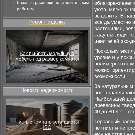
Базовые расценки по строительным
облагораживает 
работам
уюта, мягко акце
выделить. В лан
всегда уместно 
Ремонт, отделка
растениями, зел
саду выглядит е
ценителей эко-д
Поскольку экспл
Как выбрать модульную
уровне и у покр
мебель под размер комнаты
полимерного ком
можно, ориентир
возможности.
За натуральным 
Новости недвижимости
восстанавливающ
Наибольшей долг
древесины тверд
40 до 80 лет: эт
Террасный насти
Чистые комнаты: стандарты
ISO
не гниет и не пл
ему не страшны и