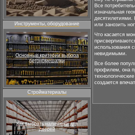
Все потребительс
изначальная гео
десятилетиями. 
Инструменты, оборудование
или занозить ног
Что касается мон
присверливаются
использования с
невидимыми.
Основные критерии выбора
бетономешалки
Все более попул
профилем, она п
технологические
создается впеча
Стройматериалы
Как выбрать наличники для
дверей