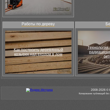
Работы по дереву
Бе
Технология 
Как построить деревянный
радиацион
козырек над входом в дом
бет
2008-2026 © 
Копирование публикаций без