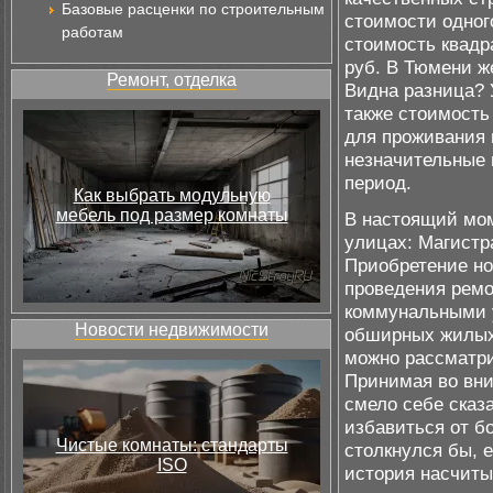
Базовые расценки по строительным
стоимости одног
работам
стоимость квадр
руб. В Тюмени ж
Ремонт, отделка
Видна разница? 
также стоимость
для проживания 
незначительные 
период.
Как выбрать модульную
мебель под размер комнаты
В настоящий мом
улицах: Магистр
Приобретение н
проведения ремо
коммунальными у
Новости недвижимости
обширных жилых
можно рассматри
Принимая во вн
смело себе сказ
избавиться от б
Чистые комнаты: стандарты
столкнулся бы, 
ISO
история насчиты