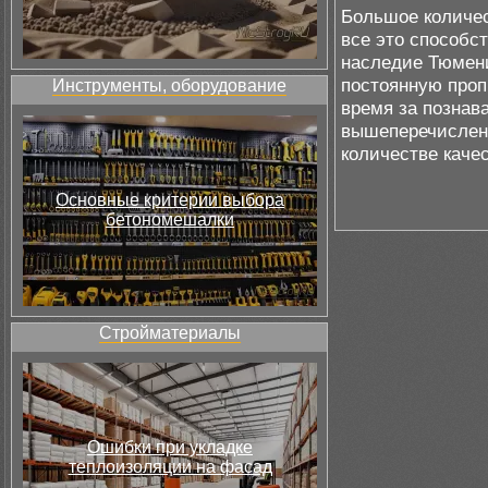
Большое количес
все это способс
наследие Тюмени
постоянную пропи
Инструменты, оборудование
время за познав
вышеперечислен
количестве каче
Основные критерии выбора
бетономешалки
Стройматериалы
Ошибки при укладке
теплоизоляции на фасад