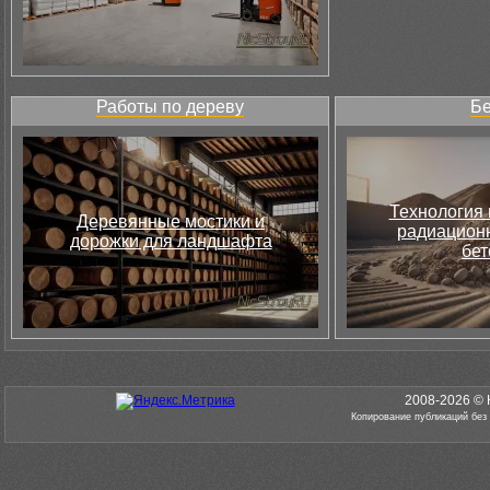
Работы по дереву
Бе
Технология 
Деревянные мостики и
радиацион
дорожки для ландшафта
бет
2008-2026 © 
Копирование публикаций без