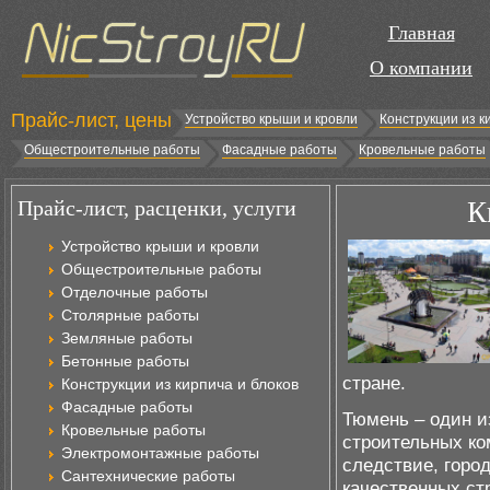
Главная
О компании
Прайс-лист, цены
Устройство крыши и кровли
Конструкции из к
Общестроительные работы
Фасадные работы
Кровельные работы
Прайс-лист, расценки, услуги
К
Устройство крыши и кровли
Общестроительные работы
Отделочные работы
Столярные работы
Земляные работы
Бетонные работы
стране.
Конструкции из кирпича и блоков
Фасадные работы
Тюмень – один и
Кровельные работы
строительных ко
Электромонтажные работы
следствие, горо
Сантехнические работы
качественных ст