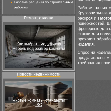
Базовые расценки по строительным
работам
Работая на них 
Круглопильные 
раскроя и загот
Ремонт, отделка
поверхностей. Ш
фрезерные для о
станки для полу
проходят обрабо
изделия.
Как выбрать модульную
мебель под размер комнаты
Спрос на издели
представлены м
требования прои
Новости недвижимости
Чистые комнаты: стандарты
ISO