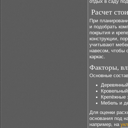
отдых в саду по
Расчет сто
При планировани
и подобрать ком
покрытия и креп
конструкции, по
учитывают мебел
навесом, чтобы 
каркас.
Факторы, вл
Основные соста
Деревянный 
Кровельный
Крепёжные 
Мебель и д
Для оценки расх
основания под н
например, на
ук