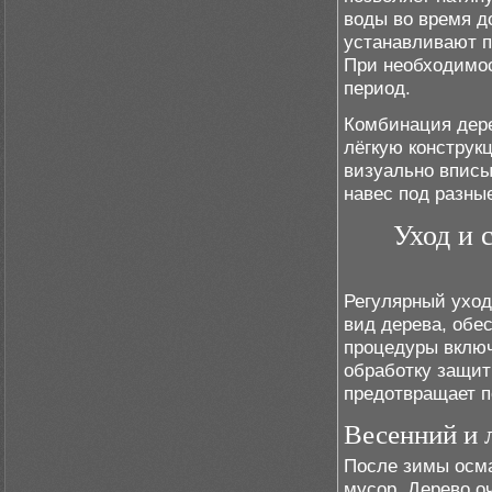
воды во время д
устанавливают п
При необходимос
период.
Комбинация дере
лёгкую конструк
визуально вписы
навес под разны
Уход и 
Регулярный уход
вид дерева, обе
процедуры включ
обработку защи
предотвращает п
Весенний и 
После зимы осма
мусор. Дерево о