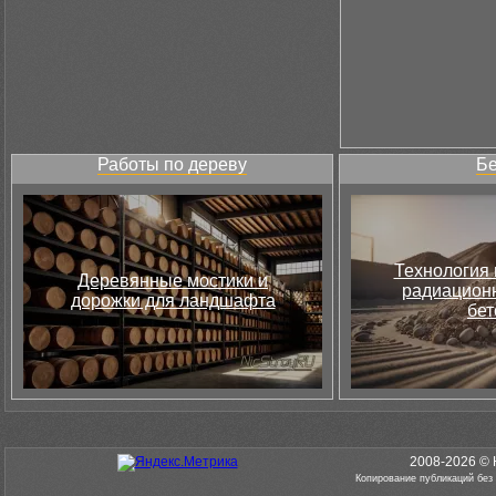
Работы по дереву
Бе
Технология 
Деревянные мостики и
радиацион
дорожки для ландшафта
бет
2008-2026 © 
Копирование публикаций без