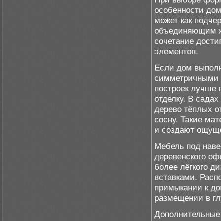
особенности дом
может как подчер
объединяющим жи
сочетание достиг
элементов.
Если дом выполн
симметричными 
построек лучше
отделку. В сада
дерево тёплых о
сосну. Такие ма
и создают ощущ
Мебель под наве
деревенского оф
более лёгкого д
вставками. Расп
примыкании к до
размещении в гл
Дополнительные 