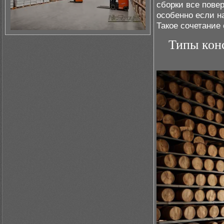
сборки все пове
особенно если н
Такое сочетание
Типы кон