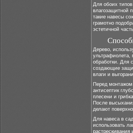
Для обоих типов
влагозащитной п
такие навесы со
грамотно подобр
эстетичной част
Способы
Дерево, использ
ультрафиолета, 
обработки. Для 
создающие защит
влаги и выгоран
Перед монтажом
антисептик глуб
плесени и грибка
После высыхания
делают поверхно
Для навеса в сад
использовать ла
растрескивания 