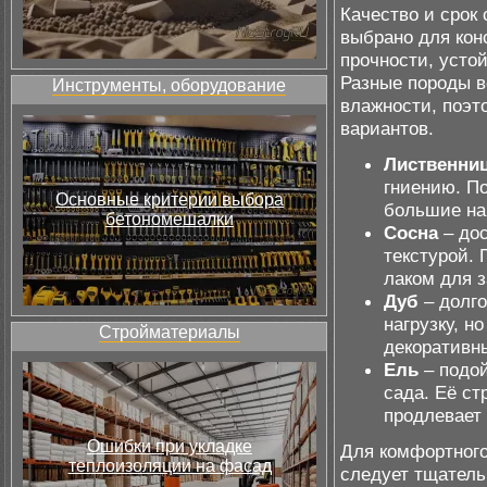
Качество и срок 
выбрано для кон
прочности, устой
Разные породы в
Инструменты, оборудование
влажности, поэт
вариантов.
Лиственни
гниению. П
Основные критерии выбора
большие на
бетономешалки
Сосна
– дос
текстурой. 
лаком для з
Дуб
– долго
нагрузку, н
Стройматериалы
декоративн
Ель
– подой
сада. Её ст
продлевает 
Ошибки при укладке
Для комфортного
теплоизоляции на фасад
следует тщатель