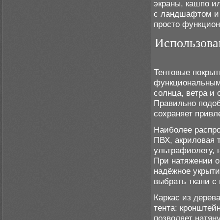
экраны, кашпо и
с ландшафтом и 
просто функцион
Использова
Тентовые покрыт
функциональным 
солнца, ветра и 
Правильно подоб
сохраняет привл
Наиболее распро
ПВХ, акриловая 
ультрафиолету, 
При натяжении о
надёжное укрыти
выбрать ткани с 
Каркас из дерев
тента: кронштей
позволяет натян