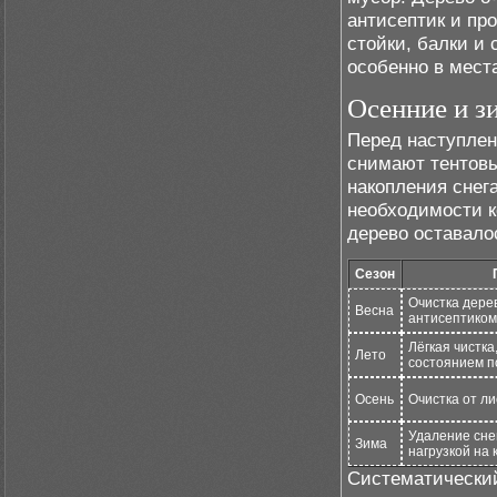
антисептик и пр
стойки, балки и
особенно в мест
Осенние и з
Перед наступлен
снимают тентовы
накопления снега
необходимости к
дерево оставало
Сезон
Очистка дере
Весна
антисептиком
Лёгкая чистка
Лето
состоянием п
Осень
Очистка от ли
Удаление снег
Зима
нагрузкой на 
Систематический