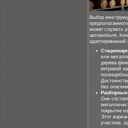
Выбор конструкц
предполагаемого
может служить у
автомобиля. Кон
адаптированной 
Стационар
или металли
дерева фикс
ветровой на
поликарбона
Достоинств
без опасен
Разборные
Они состоя
металлическ
покрытие из
Этот вариа
участков, г