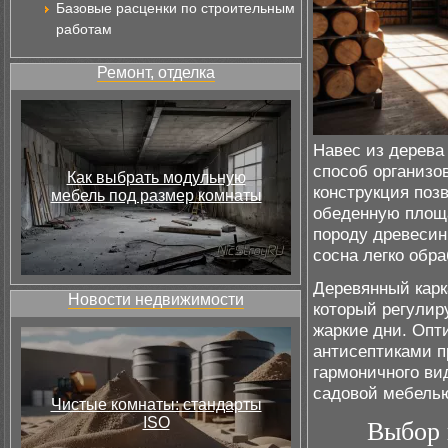
Базовые расценки по строительным
работам
Ремонт, отделка
Навес из дерева 
способ организо
Как выбрать модульную
конструкция поз
мебель под размер комнаты
обеденную площа
породу древесин
сосна легко обр
Деревянный карк
Новости недвижимости
который регулир
жаркие дни. Опт
антисептиками п
гармоничного ви
садовой мебелью
Чистые комнаты: стандарты
ISO
Выбор 