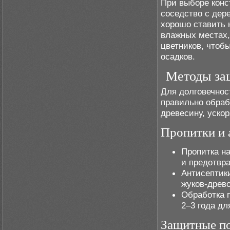
При выборе конс
соседство с дер
хорошо ставить 
влажных местах,
цветников, чтоб
осадков.
Методы за
Для долговечнос
правильно обраб
древесину, уско
Пропитки и 
Пропитка н
и предотвр
Антисептик
жуков-древ
Обработка п
2–3 года д
Защитные п