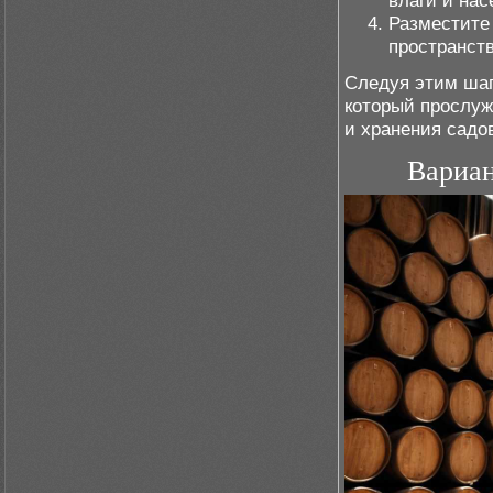
влаги и нас
Разместите
пространств
Следуя этим шаг
который прослуж
и хранения садо
Вариан