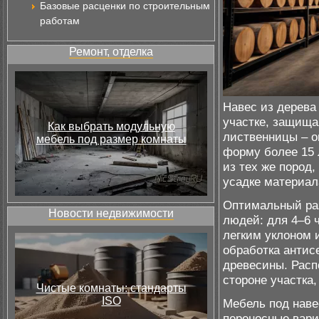
Базовые расценки по строительным
работам
Ремонт, отделка
Навес из дерева
участке, защища
Как выбрать модульную
лиственницы – 
мебель под размер комнаты
форму более 15 
из тех же пород
усадке материал
Оптимальный раз
Новости недвижимости
людей: для 4–6 
легким уклоном 
обработка антис
древесины. Расп
стороне участка,
Чистые комнаты: стандарты
ISO
Мебель под наве
переносные вари