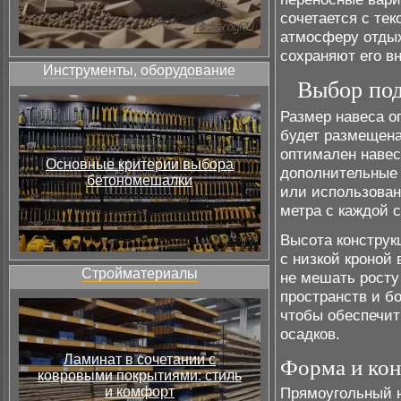
сочетается с те
атмосферу отдых
сохраняют его в
Инструменты, оборудование
Выбор под
Размер навеса о
будет размещена
оптимален навес 
Основные критерии выбора
дополнительные 
бетономешалки
или использован
метра с каждой 
Высота конструк
с низкой кроной 
Стройматериалы
не мешать росту
пространств и б
чтобы обеспечит
осадков.
Ламинат в сочетании с
Форма и ко
ковровыми покрытиями: стиль
и комфорт
Прямоугольный н