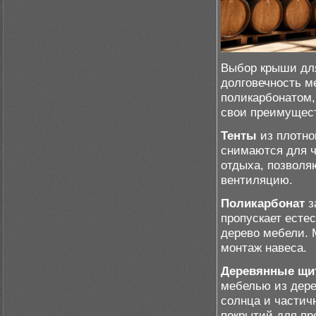
Выбор крыши для
долговечность м
поликарбонатом,
свои преимущес
Тенты
из плотно
снимаются для ч
отдыха, позволя
вентиляцию.
Поликарбонат
з
пропускает есте
дерево мебели. 
монтаж навеса.
Деревянные щ
мебелью из дере
солнца и частич
покрытий для пр