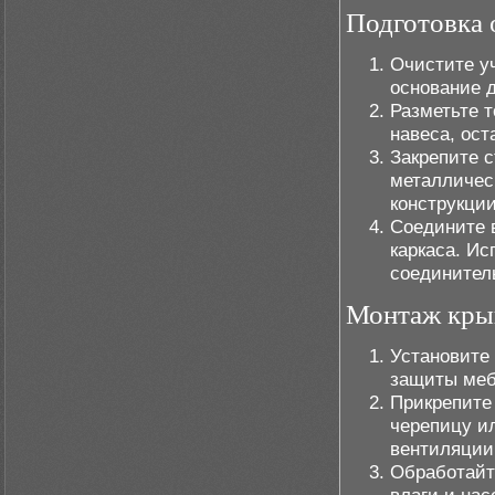
Подготовка 
Очистите уч
основание 
Разметьте 
навеса, ост
Закрепите 
металличес
конструкции
Соедините в
каркаса. И
соединител
Монтаж крыш
Установите
защиты меб
Прикрепите
черепицу и
вентиляции
Обработайт