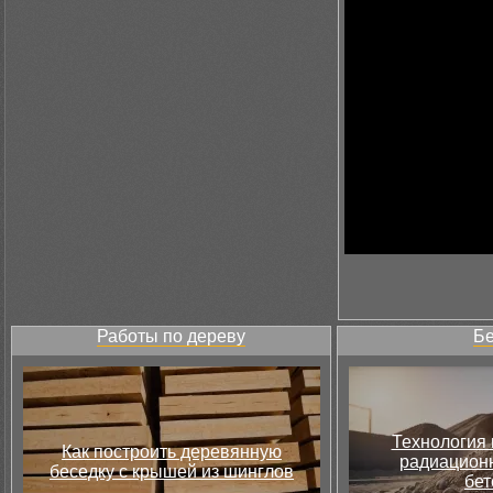
Работы по дереву
Бе
Технология 
Как построить деревянную
радиацион
беседку с крышей из шинглов
бет