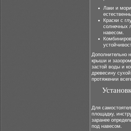
Лаки и мор
естественны
Краски с г
солнечных 
навесом.
Комбиниров
устойчивос
Дополнительно н
крыши и зазором
застой воды и к
древесину сухой
протяжении всег
Установк
Для самостоятел
площадку, инстр
заранее определ
под навесом.