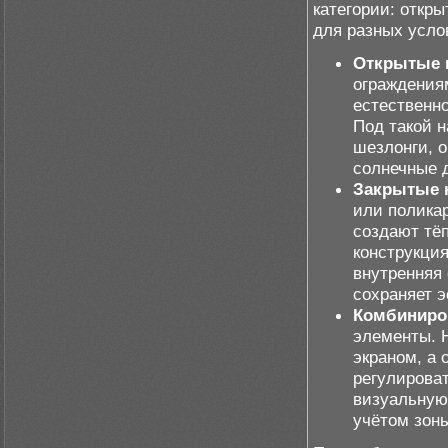
категории: откр
для разных усло
Открытые 
ограждения
естественн
Под такой н
шезлонги, о
солнечные 
Закрытые 
или полика
создают тёп
конструкци
внутренняя
сохраняет э
Комбиниро
элементы. 
экраном, а 
регулирова
визуальную
учётом зоны