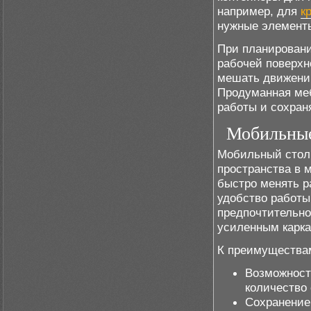
например, для
к
нужные элемент
При планировани
рабочей поверхн
мешать движению
Продуманная меб
работы и сохран
Мобильные
Мобильный стол 
пространства в 
быстро менять р
удобство работы
предпочтительно
усиленным карка
К преимуществам
Возможност
количество 
Сохранение