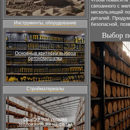
связанного с ме
нескользящей по
деталей. Продум
Инструменты, оборудование
безопасной, позв
Выбор п
Основные критерии выбора
бетономешалки
Стройматериалы
Ошибки при укладке
теплоизоляции на фасад