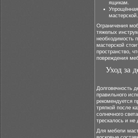
ящикам.
Упрощённая
мастерской
Ограничения моб
тяжелых инструм
необходимость п
мастерской стои
пространство, ч
повреждения меб
Уход за 
Долговечность де
правильного исп
рекомендуется п
тряпкой после к
солнечного свет
трескалось и не
Для мебели маст
восковые состав