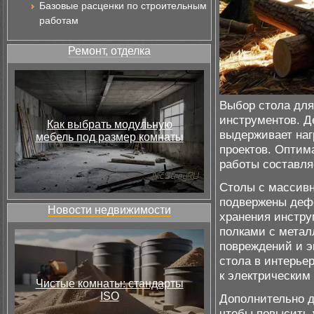
Базовые расценки по строительным
работам
Ремонт, отделка
Выбор стола для
инструментов. Д
Как выбрать модульную
выдерживает нагр
мебель под размер комнаты
проектов. Оптим
работы составляе
Столы с массив
подвержены деф
Новости недвижимости
хранения инстру
полками с метал
повреждений и э
стола в интерье
к электрическим
Чистые комнаты: стандарты
ISO
Дополнительно д
чтобы повысить 