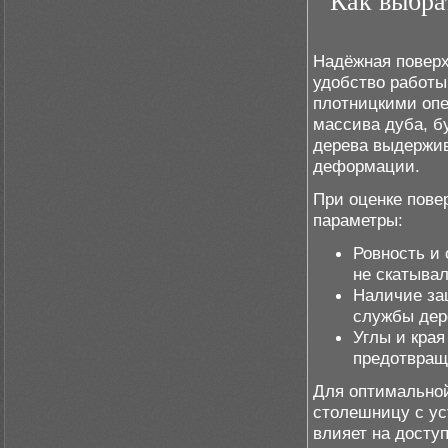
Как выбра
Надёжная поверх
удобство работы
плотницкими оп
массива дуба, б
дерева выдержив
деформации.
При оценке пове
параметры:
Ровность и
не скатывал
Наличие за
службы дер
Углы и кра
предотвращ
Для оптимальной
столешницу с ус
влияет на досту