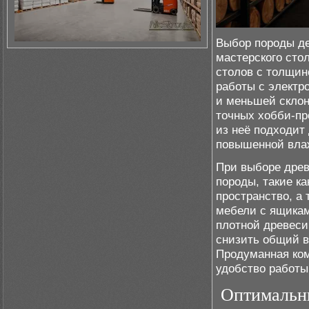
Выбор породы де
мастерского сто
столов с толщин
работы с электр
и меньшей склон
точных хобби-пр
из неё подходит
повышенной вла
При выборе древ
породы, такие к
пространство, а
мебели с ящикам
плотной древеси
снизить общий в
Продуманная ком
удобство работы
Оптимальны