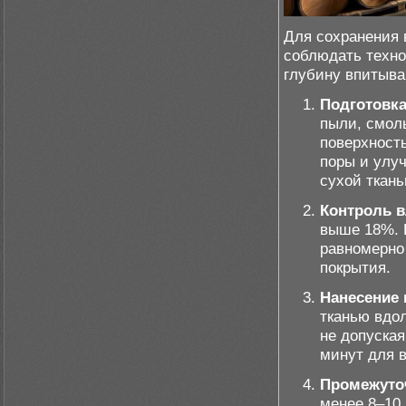
Для сохранения 
соблюдать техно
глубину впитыва
Подготовка
пыли, смол
поверхност
поры и улу
сухой ткан
Контроль в
выше 18%. 
равномерно 
покрытия.
Нанесение 
тканью вдо
не допуска
минут для 
Промежуто
менее 8–10 