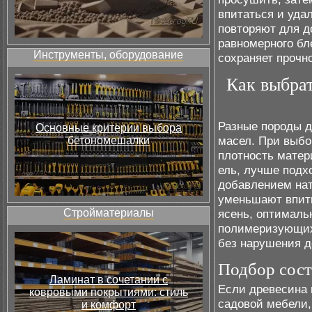
впитаться и уда
повторяют для д
равномерного бл
Инструменты, оборудование
сохраняет прочн
Как выбрат
Разные породы д
Основные критерии выбора
масел. При выбо
бетономешалки
плотность матери
ель, лучше подх
добавлением нат
уменьшают впиты
Стройматериалы
ясень, оптимал
полимеризующих
без нарушения д
Подбор сост
Ламинат в сочетании с
Если древесина 
ковровыми покрытиями: стиль
садовой мебели,
и комфорт