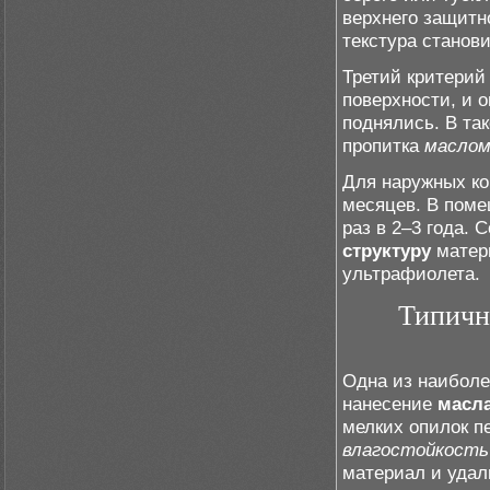
верхнего защитн
текстура станов
Третий критерий
поверхности, и 
поднялись. В та
пропитка
масло
Для наружных ко
месяцев. В поме
раз в 2–3 года.
структуру
матер
ультрафиолета.
Типичн
Одна из наиболе
нанесение
масл
мелких опилок п
влагостойкость
материал и удал