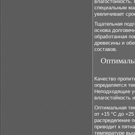
влагостойкость.
специальным мас
увеличивает сро
Тщательная подг
основа долговеч
обработанная по
древесины и обе
составов.
Оптимальн
Качество пропит
определяется те
Неподходящие у
влагостойкость 
Оптимальная тем
от +15 °C до +25
распределение п
приводит к пятн
температуре выш