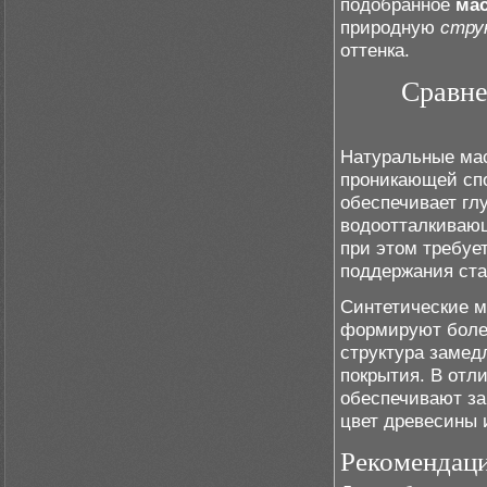
подобранное
ма
природную
стру
оттенка.
Сравне
Натуральные мас
проникающей спо
обеспечивает гл
водоотталкивающ
при этом требуе
поддержания ста
Синтетические м
формируют более
структура замед
покрытия. В отл
обеспечивают защ
цвет древесины 
Рекомендац