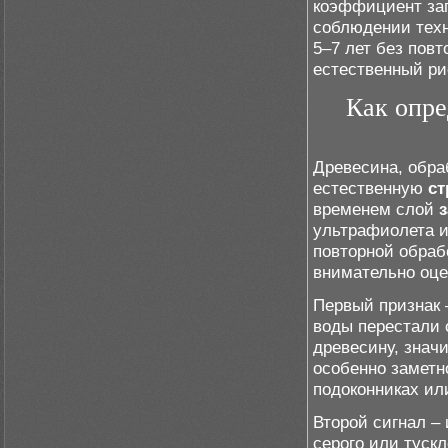
коэффициент зап
соблюдении техн
5–7 лет без повт
естественный рис
Как опре
Древесина, обр
естественную
ст
временем слой
ультрафиолета и
повторной обраб
внимательно оце
Первый признак 
воды перестали 
древесину, знач
особенно заметн
подоконниках ил
Второй сигнал –
серого или туск