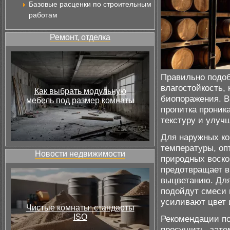
Базовые расценки по строительным
работам
Ремонт, отделка
Правильно подоб
влагостойкость,
Как выбрать модульную
биопоражения. В
мебель под размер комнаты
пропитка проника
текстуру и улуч
Для наружных ко
температуры, оп
Новости недвижимости
природных воско
предотвращает в
выцветанию. Для
подойдут смеси 
усиливают цвет 
Чистые комнаты: стандарты
ISO
Рекомендации по
просушить, зате