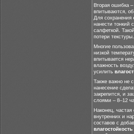
Вторая ошибка –
впитываются, об
Для сохранения
нанести тонкий 
салфеткой. Тако
потери текстуры.
Многие пользов
низкой температу
впитывается не
влажность возду
усилить
влагост
Также важно не 
нанесение сдела
закрепится, и
за
слоями – 8–12 ча
Наконец, частая
внутренних и на
составов с доба
влагостойкость