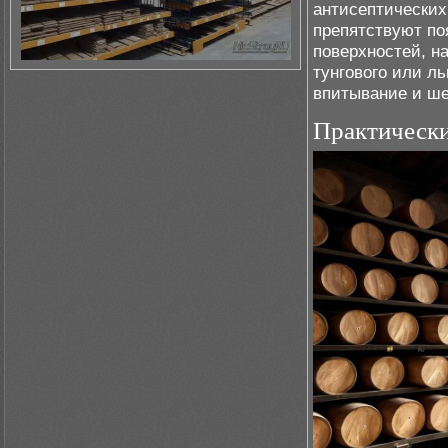
антисептических
препятствуют по
поверхностей, н
тунгового или л
впитывание и ше
Практическ