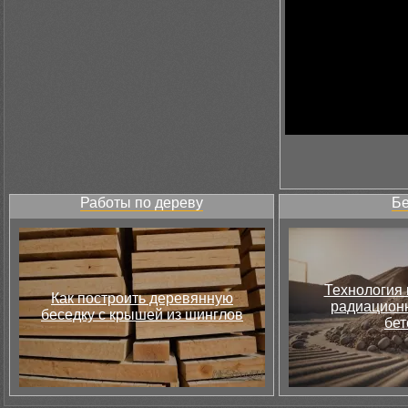
Работы по дереву
Бе
Технология 
Как построить деревянную
радиацион
беседку с крышей из шинглов
бет