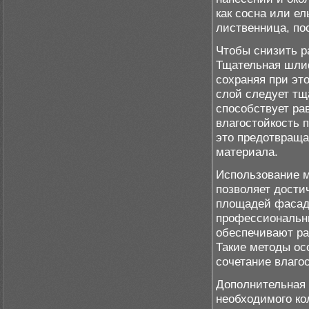
как сосна или е
лиственница, пос
Чтобы снизить р
Тщательная шли
сохраняя при эт
слой следует тщ
способствует ра
влагостойкость 
это предотвраща
материала.
Использование м
позволяет дости
площадей фасадо
профессиональны
обеспечивают ра
Такие методы ос
сочетание влаго
Дополнительная 
необходимого ко