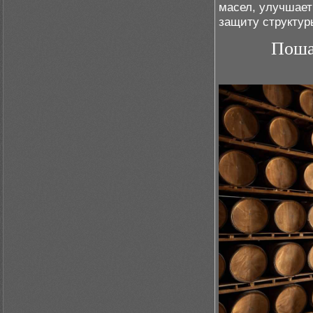
масел, улучшает
защиту структур
Поша