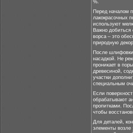
%.
Перед началом п
лакокрасочных п
используют мелк
Важно добиться 
ворса – это обе
природную декор
После шлифовки 
насадкой. Не ре
проникает в поры
древесиной, сод
участки дополни
специальным оч
Если поверхност
обрабатывают а
пропитками. По
чтобы восстанов
Для деталей, ко
элементы возле