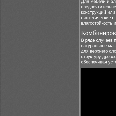
Для мебели и эл
предпочтительне
конструкций или
синтетические с
влагостойкость 
Комбиниров
В ряде случаев 
натуральное мас
для верхнего сл
структуру древе
обеспечивая уст