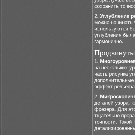
сохранить точно
2.
Углубление 
можно начинать 
используются бо
углубления была
гармонично.
Продвинутые
1.
Многоуровнев
на нескольких ур
часть рисунка уг
дополнительные 
эффект рельефа,
2.
Микроскопиче
деталей узора, 
фрезера. Для эт
тщательно прора
точности. Такой
детализированны