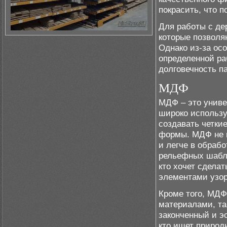
покрасить, что 
Для работы с де
которые позволя
Однако из-за ос
определенной ра
долговечность п
МДФ
МДФ – это униве
широко использу
создавать четки
формы. МДФ не п
и легче в обраб
рельефных шабло
кто хочет сдела
элементами узор
Кроме того, МД
материалами, так
законченный и э
кто ищет природн