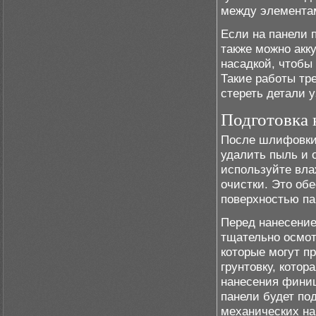
между элементам
Если на панели 
также можно акк
насадкой, чтобы
Такие работы тр
стереть детали у
Подготовка 
После шлифовки
удалить пыль и 
используйте вла
очистки. Это об
поверхностью па
Перед нанесение
тщательно осмот
которые могут п
грунтовку, кото
нанесения финиш
панели будет по
механических на