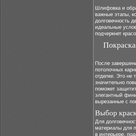
Шлифовка и обра
важные этапы, к
долговечность д
идеальные услов
подчеркнет красо
Покраска
После завершени
потолочных карни
отделке. Это не
значительно пов
поможет защитит
элегантный фини
вырезанные с п
Выбор краск
Для долговечнос
материалы для п
в интерьере, под