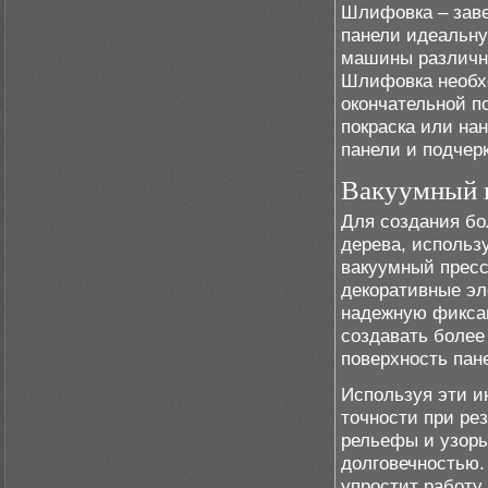
Шлифовка – заве
панели идеальну
машины различны
Шлифовка необхо
окончательной п
покраска или на
панели и подчерк
Вакуумный 
Для создания бо
дерева, использ
вакуумный пресс
декоративные эл
надежную фиксац
создавать более
поверхность пан
Используя эти и
точности при рез
рельефы и узоры
долговечностью.
упростит работу