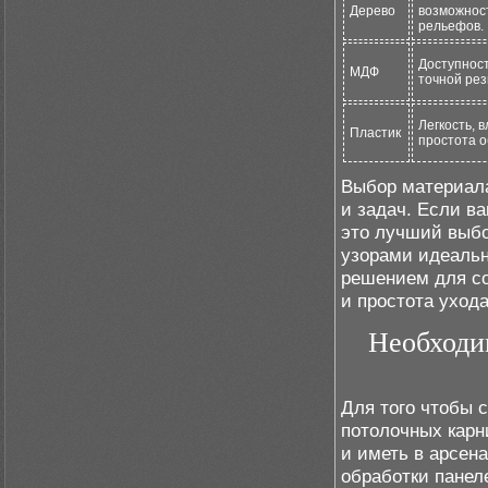
Дерево
возможност
рельефов.
Доступност
МДФ
точной рез
Легкость, 
Пластик
простота о
Выбор материала
и задач. Если в
это лучший выбо
узорами идеальн
решением для со
и простота ухода
Необходи
Для того чтобы 
потолочных карн
и иметь в арсен
обработки панел