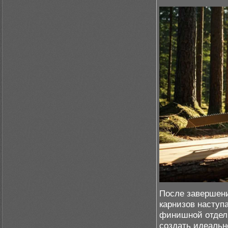
После завершени
карнизов наступ
финишной отделк
создать идеальн