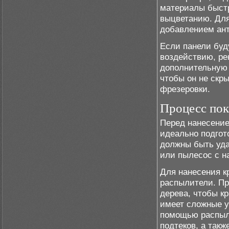
материалы быстр
выцветанию. Для
добавлением ант
Если панели буд
воздействию, ре
дополнительную 
чтобы он не скр
фрезеровки.
Процесс пок
Перед нанесение
идеально подгот
должны быть уда
или пылесос с н
Для нанесения к
распылители. Пр
дерева, чтобы к
имеет сложные у
помощью распыли
подтеков, а так