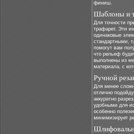
финиш.
Шаблоны и 
Для точности пр
трафарет. Эти и
одинаковые элем
стандартными, т
помогут вам полу
что рельеф буде
выполнены из ме
материала, с ко
Ручной реза
Для менее сложн
отлично подойду
аккуратно разре
удобными для ис
особенно полезен
минимизирует ри
Шлифоваль