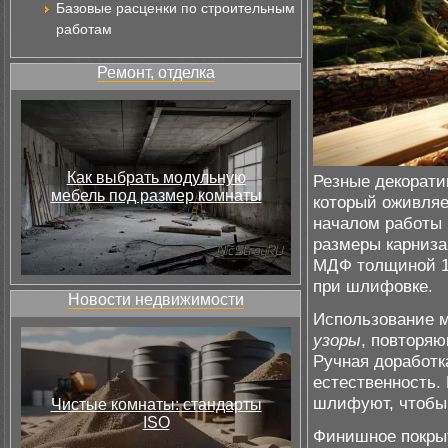
Базовые расценки по строительным
работам
Ремонт, отделка
Как выбрать модульную
Резные декорати
мебель под размер комнаты
который оживляе
началом работы 
размеры карниза
МДФ толщиной 12
при шлифовке.
Новости недвижимости
Использование м
узоры
, повторя
Ручная доработк
естественность.
шлифуют, чтобы 
Чистые комнаты: стандарты
ISO
Финишное покрыт