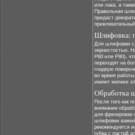
или лака, а такж
Правильная шлиф
придаст декорат
привлекательный
Шлифовка: п
Для шлифовки сл
зернистостью. Н
P60 или P80), ч
переходят на бо
гладкую поверхн
во время работы
имеют мелкие эл
Обработка ш
После того как п
внимание обраб
для фрезеровки 
шлифовки важно 
рекомендуется и
губка с пастой д