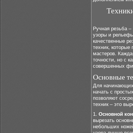
Техники
Ручная резьба –
узоры и рельефы
качественные ре
техник, которые 
мастеров. Кажда
точности, но с 
совершенных фи
Основные т
Для начинающих,
начать с просты
позволяют сосре
техник – это вы
1.
Основной кон
вырезать основн
небольших ножей
узора лучше все