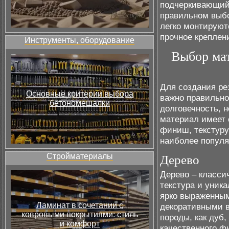
подчеркивающий
правильном выбо
легко монтируют
прочное креплен
Инструменты, оборудование
Выбор мат
Для создания ре
Основные критерии выбора
важно правильно
бетономешалки
долговечность, 
материал имеет 
финиш, текстуру
наиболее популя
Стройматериалы
Дерево
Дерево – класси
текстура и уник
ярко выраженным
Ламинат в сочетании с
декоративными в
ковровыми покрытиями: стиль
породы, как дуб,
и комфорт
качественного ф