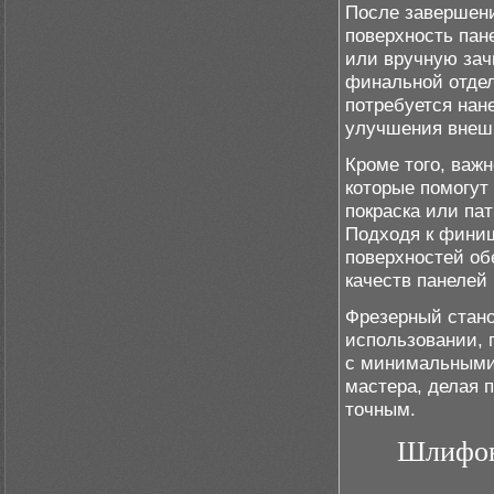
После завершени
поверхность па
или вручную зач
финальной отдел
потребуется нан
улучшения внешн
Кроме того, важ
которые помогут
покраска или па
Подходя к финиш
поверхностей об
качеств панелей 
Фрезерный стано
использовании, 
с минимальными
мастера, делая 
точным.
Шлифов