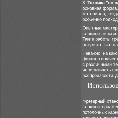
3.
Техника "по 
основная форма,
материала, созд
особенно подход
Опытные мастера
сложных, многос
Такие работы тр
результат всегд
Неважно, на как
финиша и качест
с различными те
использовать ша
воспроизвести у
Использов
Фрезерный стано
сложных орнамен
потолочных карн
точности при фр