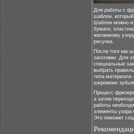
Для работы с фр
шаблон, который
Шаблон можно из
бумаги, пластик
желаемому узору
рисунка.
После того как ш
заготовки. Для 
специальные заж
выбрать правиль
типа материала 
широкими зубьям
Процесс фрезеро
а затем переход
работы необходи
элементы узора 
Это поможет соз
Рекомендац