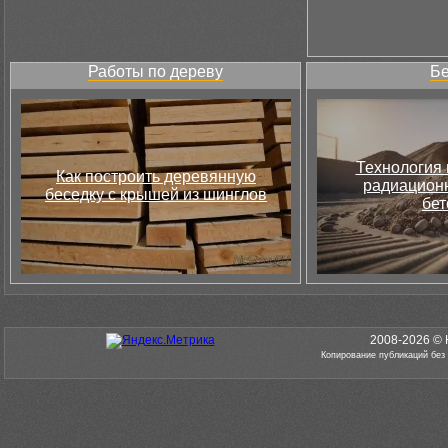
Работы по дереву
Бе
Технология 
Как построить деревянную
радиацион
беседку с крышей из шинглов
бет
2008-2026 © 
Копирование публикаций без