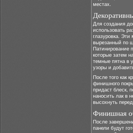
местах.
Декоративны
Для создания до
использовать ра
глазуровка. Эти
вырезанный по ш
Патинирование п
которые затем на
темные пятна в 
узоры и добавит
После того как к
финишного покры
придаст блеск, 
наносить лак в 
высохнуть перед
Финишная об
После завершени
панели будут го