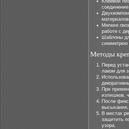
Клеевой пис
соединение,
Двухкомпон
материалов
Мелкие гво
работе с д
Шаблоны дл
симметрию 
Методы кре
Перед уста
лаком для 
Использова
декоративны
При примен
излишков, 
После фикс
высыхания,
В местах р
защитить п
узора.