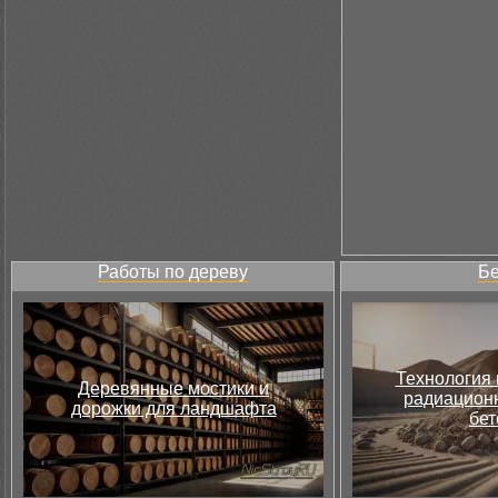
Работы по дереву
Бе
Технология 
Деревянные мостики и
радиацион
дорожки для ландшафта
бет