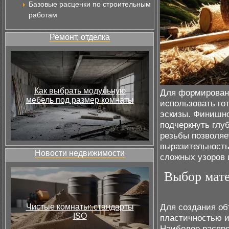
Базовые расценки по строительным
работам
Ремонт, отделка
Как выбрать модульную
Для формировани
мебель под размер комнаты
использовать го
эскизы. Финишно
подчеркнуть глу
резьбы позволяе
выразительность
Новости недвижимости
сложных узоров 
Выбор мате
Для создания о
Чистые комнаты: стандарты
ISO
пластичностью и
Наиболее распро