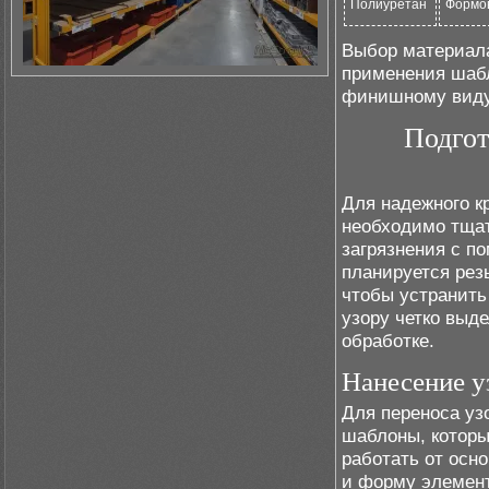
Полиуретан
Формо
Выбор материала
применения шабл
финишному виду 
Подгот
Для надежного к
необходимо тщат
загрязнения с п
планируется рез
чтобы устранить
узору четко выд
обработке.
Нанесение уз
Для переноса уз
шаблоны, которы
работать от осн
и форму элемент