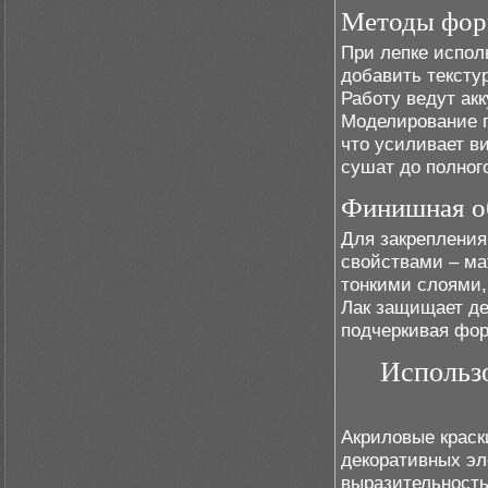
Методы форм
При лепке испол
добавить тексту
Работу ведут ак
Моделирование п
что усиливает в
сушат до полног
Финишная об
Для закрепления
свойствами – ма
тонкими слоями,
Лак защищает де
подчеркивая фор
Использо
Акриловые краск
декоративных эл
выразительность