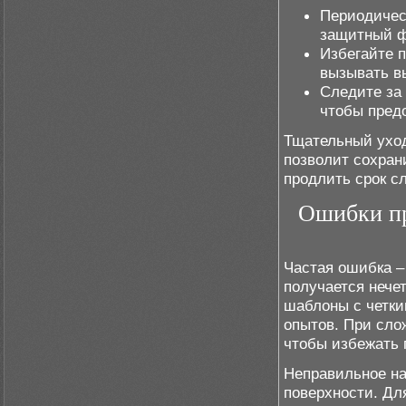
Периодичес
защитный 
Избегайте п
вызывать в
Следите за
чтобы пред
Тщательный уход
позволит сохран
продлить срок с
Ошибки пр
Частая ошибка –
получается нече
шаблоны с четк
опытов. При сло
чтобы избежать 
Неправильное на
поверхности. Дл