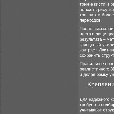
тонкие кисти и 
четкость рисунк
тон, затем боле
переходов.
После высыхания
цвета и защищае
результата – ма
глянцевый усили
контраст. Лак на
сохранить структ
Правильное соче
реалистичного 3
и делая рамку у
Креплени
Для надежного к
требуется подбо
учитывают струк