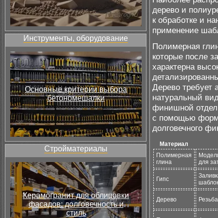
дерево и полиур
к обработке и н
применение шаб
Инструменты, оборудование
Полимерная глин
которые после з
характерна высо
детализированны
Дерево требует 
Основные критерии выбора
натуральный вид
бетономешалки
финишной отделк
с помощью форм 
долговечного фи
Материал
Стройматериалы
Полимерная
Модели
глина
для за
Заливк
Гипс
шабло
Керамогранит для облицовки
Дерево
Резьба
фасадов: долговечность и
стиль