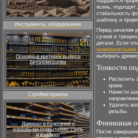
поддаются проре
ясень, подходят 
стабильность фо
шаблону и проре
Инструменты, оборудование
Перед началом р
сучков и трещин,
детали. Если пл
межкомнатными 
выбирать древе
Основные критерии выбора
бетономешалки
Тонкости по
Распилить з
краев.
Нанести шаб
Стройматериалы
направлени
Удалить во
резьбы.
Финишная о
Ламинат в сочетании с
ковровыми покрытиями: стиль
После завершен
и комфорт