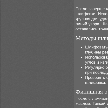
После завершени
шлифовки. Испол
крупная для уда
линий узора. Ша
оставались точ
Методы шли
Шлифовать 
глубины ре
Использова
углов и изг
Регулярно 
при послед
Проверять 
шлифовки.
Финишная о
После сглаживан
маслом. Тонкий с