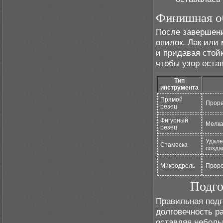
Финишная об
После завершен
опилок. Лак или
и придавая стой
чтобы узор оста
Тип
инструмента
Прямой
Проре
резец
Фигурный
Мелка
резец
Удале
Стамеска
созда
Микродрель
Проре
Подго
Правильная подг
долговечность р
оставляя неболь