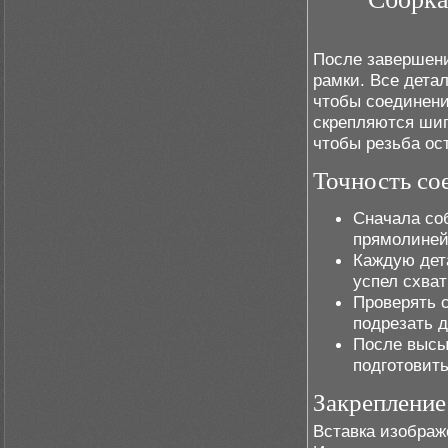
После завершени
рамки. Все дета
чтобы соединени
скрепляются шип
чтобы резьба ост
Точность со
Сначала со
прямолиней
Каждую дет
успел схва
Проверять 
подрезать д
После высы
подготовит
Закрепление
Вставка изображ