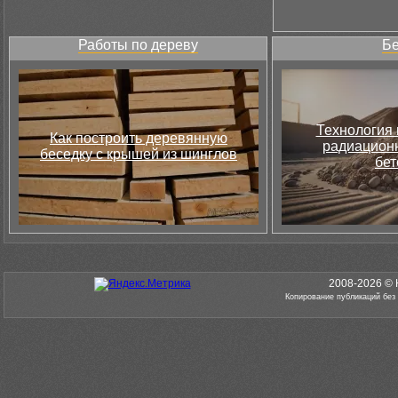
Работы по дереву
Бе
Технология 
Как построить деревянную
радиацион
беседку с крышей из шинглов
бет
2008-2026 © 
Копирование публикаций без