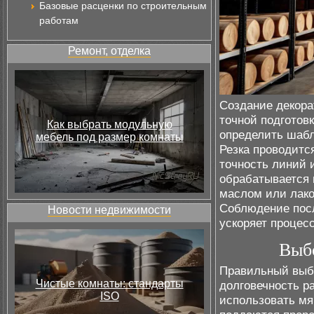
Базовые расценки по строительным
работам
Ремонт, отделка
Создание декора
точной подготов
Как выбрать модульную
определить шабл
мебель под размер комнаты
Резка проводитс
точность линий 
обрабатывается 
маслом или лако
Соблюдение пос
Новости недвижимости
ускоряет процесс
Выб
Правильный выбо
Чистые комнаты: стандарты
долговечность р
ISO
использовать мяг