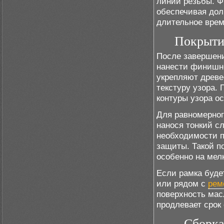
линий резьбы. Ф
обеспечивая дол
длительное врем
Покрыти
После завершен
нанести финишно
укрепляют древе
текстуру узора.
контуры узора о
Для равномерног
нанося тонкий сл
необходимости п
защиты. Такой п
особенно на мел
Если рамка буд
или рядом с
рем
поверхность мас
продлевает срок
Сборка