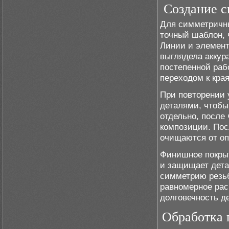
Создание с
Для симметричны
точный шаблон, 
Линии и элемент
выглядела аккур
постепенной раб
переходом к кра
При повторении 
деталями, чтобы
отдельно, после
композиции. По
очищаются от о
Финишное покрыт
и защищает дета
симметрию резьб
равномерное рас
долговечность д
Обработка 