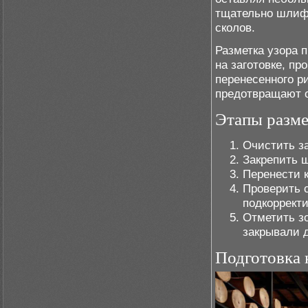
тщательно шлифу
сколов.
Разметка узора 
на заготовке, п
перенесенного р
предотвращают о
Этапы разм
Очистить за
Закрепить 
Перенести 
Проверить 
подкорректи
Отметить з
закрывали д
Подготовка 