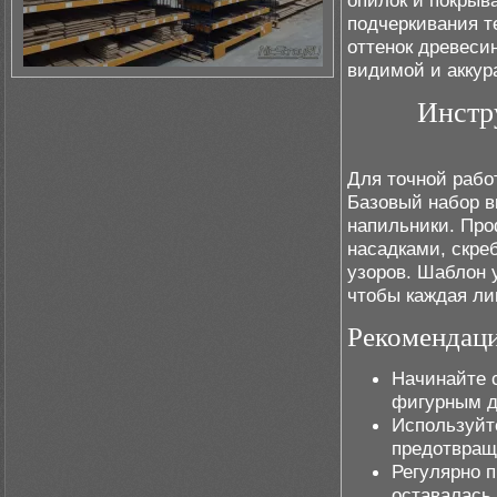
опилок и покры
подчеркивания т
оттенок древеси
видимой и аккур
Инстр
Для точной рабо
Базовый набор в
напильники. Пр
насадками, скре
узоров. Шаблон 
чтобы каждая ли
Рекомендаци
Начинайте с
фигурным д
Используйт
предотвращ
Регулярно п
оставалась 