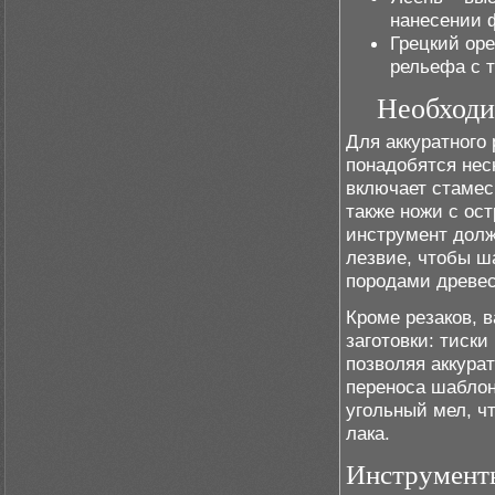
нанесении 
Грецкий оре
рельефа с 
Необходи
Для аккуратного
понадобятся нес
включает стамес
также ножи с ос
инструмент долж
лезвие, чтобы ш
породами древе
Кроме резаков, 
заготовки: тиск
позволяя аккура
переноса шаблон
угольный мел, ч
лака.
Инструменты