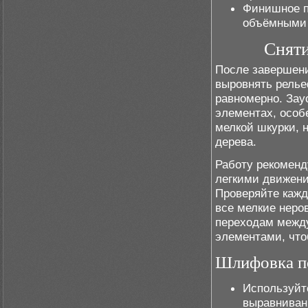
Финишное п
объёмными 
Сняти
После завершени
выровнять рель
равномерно. Зау
элементах, особ
мелкой шкурки, 
дерева.
Работу рекоменд
легкими движени
Проверяйте кажд
все мелкие неро
переходам межд
элементами, что
Шлифовка п
Используйте
выравниван