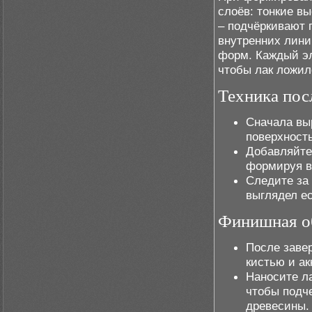
слоёв: тонкие в
– подчёркивают 
внутренних лини
форм. Каждый эл
чтобы лак ложил
Техника по
Сначала вы
поверхность
Добавляйте
формируя в
Следите за
выглядел ес
Финишная об
После заве
кистью и ак
Наносите л
чтобы подче
древесины.