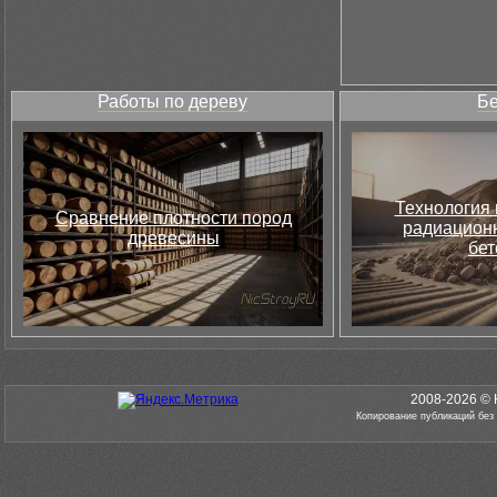
Работы по дереву
Бе
Технология 
Сравнение плотности пород
радиацион
древесины
бет
2008-2026 © 
Копирование публикаций без