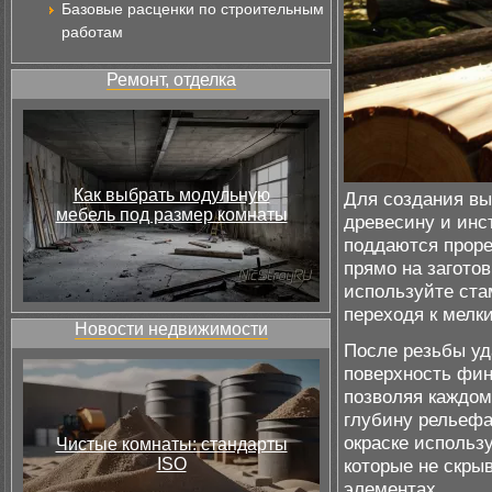
Базовые расценки по строительным
работам
Ремонт, отделка
Как выбрать модульную
Для создания вы
мебель под размер комнаты
древесину и инс
поддаются проре
прямо на загото
используйте ста
переходя к мелк
Новости недвижимости
После резьбы уд
поверхность фин
позволяя каждом
глубину рельефа
окраске использ
Чистые комнаты: стандарты
ISO
которые не скры
элементах.