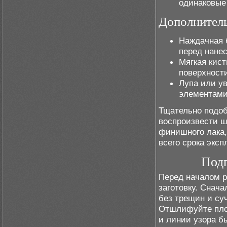
одинаковые 
Дополнител
Наждачная 
перед нанес
Мягкая кист
поверхности
Лупа или у
элементами
Тщательно подоб
воспроизвести ш
финишного лака,
всего срока эксп
Подг
Перед началом р
заготовку. Снача
без трещин и су
Отшлифуйте плос
и линии узора б