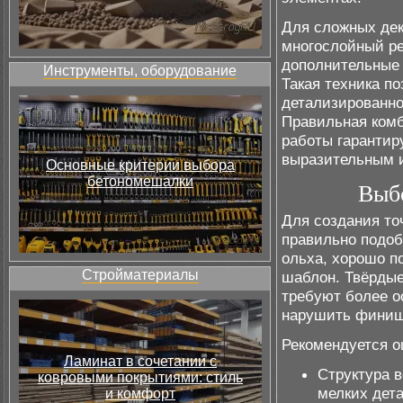
Для сложных дек
многослойный ре
дополнительные 
Инструменты, оборудование
Такая техника п
детализированно
Правильная комб
работы гарантир
выразительным 
Основные критерии выбора
бетономешалки
Выб
Для создания то
правильно подобр
ольха, хорошо п
Стройматериалы
шаблон. Твёрдые
требуют более о
нарушить финиш
Рекомендуется о
Ламинат в сочетании с
Структура в
ковровыми покрытиями: стиль
мелких дет
и комфорт