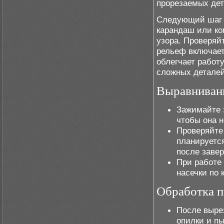
прорезаемых дет
Следующий шаг –
карандаш или ко
узора. Проверяй
рельеф включае
облегчает работ
сложных деталей
Выравнивани
Зажимайте з
чтобы она 
Проверяйте
планируетс
после заве
При работе 
насечки по 
Обработка п
После выре
опилки и пы