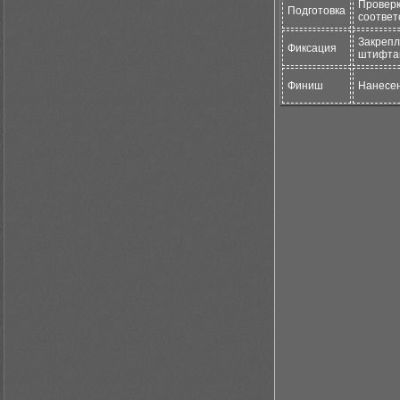
Проверк
Подготовка
соответ
Закрепл
Фиксация
штифта
Финиш
Нанесен