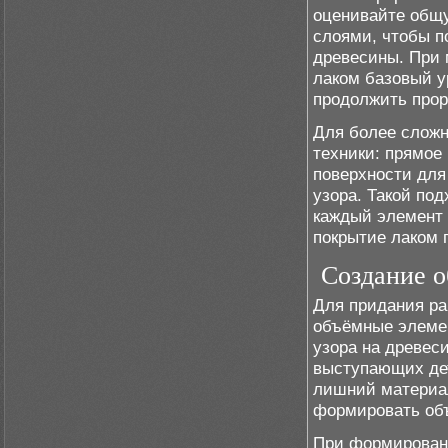
оценивайте общ
слоями, чтобы п
древесины. При 
лаком базовый у
продолжить прор
Для более слож
техники: прямое
поверхности для
узора. Такой по
каждый элемент 
покрытие лаком 
Создание о
Для придания ра
объёмные элемен
узора на древес
выступающих дет
лишний материал
формировать об
При формирован