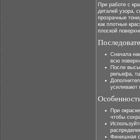
При работе с кр
деталей узора, 
прозрачные тони
как плотные кра
плоской поверх
Последовате
Сначала нан
всю поверхн
После высы
рельефа, тщ
Дополнител
усиливают 
Особенности
При окраске
чтобы сохра
Используйте
распределе
Финишная о