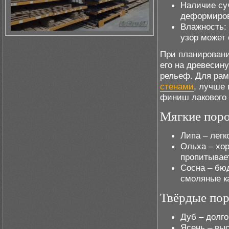
Наличие суч
деформиров
Влажность:
узор может 
При планировани
его на древесину
рельеф. Для рам
стенами
, лучше
финиш лакового 
Мягкие пор
Липа – легк
Ольха – хо
пропитывае
Сосна – бюд
смоляные к
Твёрдые по
Дуб – долго
Ясень – вы