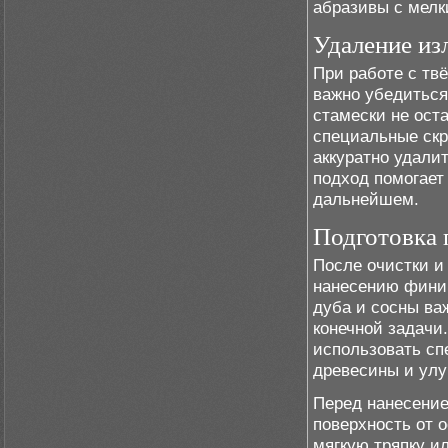
абразивы с мелк
Удаление из
При работе с тв
важно убедиться
стамески не ост
специальные скр
аккуратно удали
подход помогает
дальнейшем.
Подготовка 
После очистки и
нанесению финиш
дуба и сосны ва
конечной задачи
использовать сп
древесины и улу
Перед нанесение
поверхность от 
мягкую тряпку и