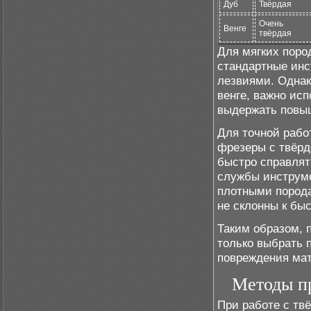
Дуб
Твёрдая
Очень
Венге
твёрдая
Для мягких пород
стандартные инс
лезвиями. Однак
венге, важно ис
выдержать повыш
Для точной рабо
фрезеры с твёрд
быстро справлят
службы инструме
плотными порода
не склонны к бы
Таким образом, 
только выбрать 
повреждения мат
Методы п
При работе с тв