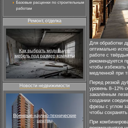
Базовые расценки по строительным
работам
Ремонт, отделка
Для обработки др
оптимально испо
Как выбрать модульную
работе с твёрды
мебель под размер комнаты
рекомендуется п
чтобы избежать 
медленной при т
Перед резкой ду
Новости недвижимости
уровень 8–12% о
закалённым лезв
создании соедин
фрезы с углом за
чтобы сохранять
Военные научно-технические
центры
При комбинирова
рекомендуется ч