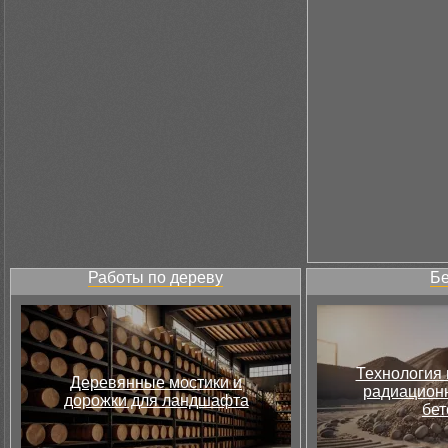
Работы по дереву
Бе
Технология 
Деревянные мостики и
радиацион
дорожки для ландшафта
бет