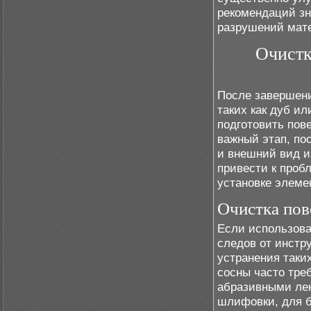
рекомендаций зн
разрушений мате
Очистк
После завершени
таких как дуб и
подготовить пов
важный этап, пос
и внешний вид и
привести к проб
установке элеме
Очистка пов
Если использова
следов от инстр
устранения таки
сосны часто тр
абразивными лен
шлифовки, для б