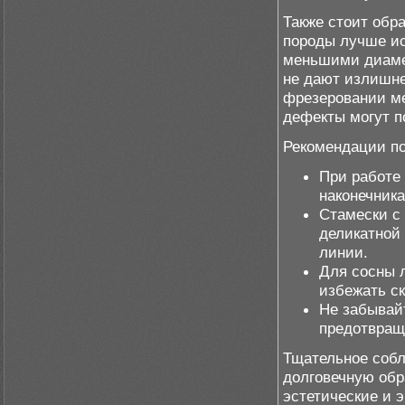
Также стоит обр
породы лучше ис
меньшими диамет
не дают излишне
фрезеровании ме
дефекты могут п
Рекомендации по
При работе
наконечник
Стамески с
деликатной 
линии.
Для сосны 
избежать ск
Не забывайт
предотвращ
Тщательное собл
долговечную обр
эстетические и 