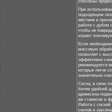
способны прорез
При использова
подходящим лезв
жёстким и прочн
работе с дубом 
чтобы не повред
играют ключевую
Если необходим
массовую обрабо
позволяет с выс
эффективно сни
рекомендуется в
которые легче с
значительно сни
Сосна, в свою о
более удобной д
древесина подве
же стамески и ф
Работа с сосной
сколов и заусен