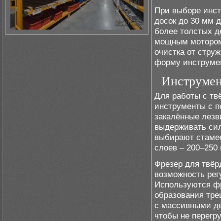
При выборе инст
досок до 30 мм д
более толстых д
мощным мотором 
очистка от стру
форму инструмен
Инструмен
Для работы с тв
инструменты с 
закалённые лезв
выдерживать сил
выбирают стамес
слоев – 200–250
Фрезер для твёр
возможность регу
Используются фр
образования тре
с массивными де
чтобы не перегр