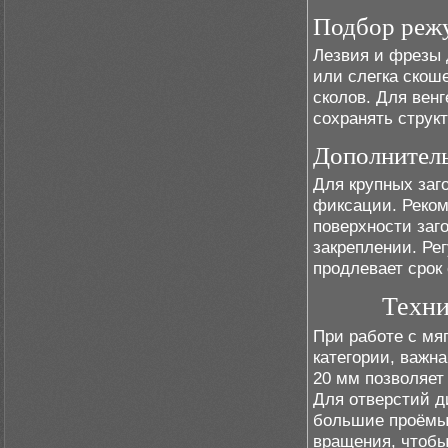
Подбор реж
Лезвия и фрезы 
или слегка скош
сколов. Для вен
сохранять струк
Дополнитель
Для крупных заг
фиксации. Реком
поверхности заг
закреплении. Ре
продлевает срок
Техни
При работе с мяг
категории, важн
20 мм позволяет
Для отверстий д
большие проёмы
вращения, чтобы