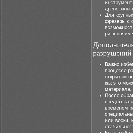
инструмент.
древесины и
Для крупных
фрезеры с с
возможност
риск появл
Дополнител
разрушений
Важно избе
процессе р
открытом во
как это мо
материала.
После обраб
предотврат
временем р
специальны
или воски, 
стабильнос
Когда работ