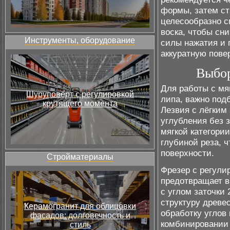
формы, затем ст
целесообразно с
воска, чтобы сн
Инструменты, оборудование
силы нажатия и 
аккуратную повер
Выбор
Для работы с мя
Шуруповёрт с регулировкой
липа, важно под
крутящего момента
Лезвия с лёгким
углубления без 
мягкой категори
глубиной реза, 
поверхности.
Стройматериалы
Фрезер с регули
предотвращает в
с углом заточки
структуру древе
Керамогранит для облицовки
обработку углов
фасадов: долговечность и
комбинировании 
стиль