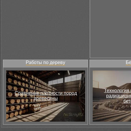
Работы по дереву
Бе
Технология 
Сравнение плотности пород
радиацион
древесины
бет