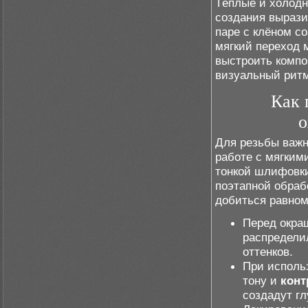
Тёплые и холодн
создания вырази
паре с клёном со
мягкий переход 
выстроить компо
визуальный ритм
Как 
о
Для резьбы важн
работе с мягким
тонкой шлифовки
поэтапной обраб
добиться равном
Перед окра
распредели
оттенков.
При исполь
тону и
конт
создадут гл