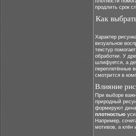
плотности помог
продлить срок с
Как выбрат
Характер рисунк
визуальное восп
текстур помогае
обработки. У др
шлифуется, а де
переплетённые 
смотрится в ком
Влияние рис
При выборе важн
природный рисун
формируют динам
плотностью
усил
Например, сочет
мотивов, а клён