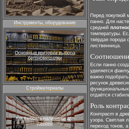
Перед покупкой 
панно. Для наст
Инструменты, оборудование
средней
плотно
температуры. Ес
твёрдая порода 
лиственница.
Основные критерии выбора
Соотношение
бетономешалки
Если панно созд
уделяется
факт
важно подобрат
рисунок древеси
Стройматериалы
функциональных 
отдаётся стабил
Роль контра
Контраст
в дре
Как выбрать наличники для
узора. Светлая 
дверей
переход тонов, а