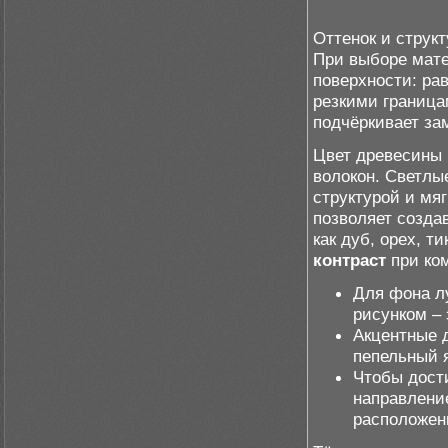
Оттенок и струк
При выборе мате
поверхности: ра
резкими граница
подчёркивает за
Цвет древесины 
волокон. Светлы
структурой и мя
позволяет созда
как дуб, орех, 
контраст
при ко
Для фона л
рисунком –
Акцентные 
пепельный я
Чтобы дост
направлени
расположен