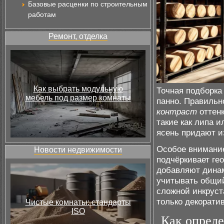
Базовые расценки по строительным
работам
Ремонт, отделка
Как выбрать модульную
Точная подборка
мебель под размер комнаты
панно. Правиль
контраст
оттенк
такие как липа и
ясень придают и
Особое внимани
Новости недвижимости
подчёркивает ге
добавляют дина
учитывать общ
сложной инкруст
только декоратив
Чистые комнаты: стандарты
ISO
Как опреде