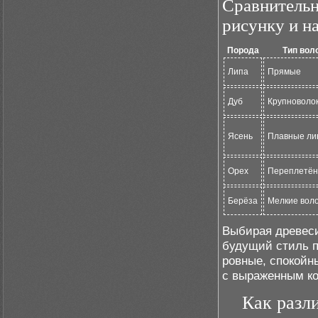
Сравнительн
рисунку и н
Порода
Тип вол
Липа
Прямые
Дуб
Крупноволо
Ясень
Плавные ли
Орех
Переплетё
Берёза
Мелкие вол
Выбирая древеси
будущий стиль 
ровные, спокойн
с выраженным ко
Как разли