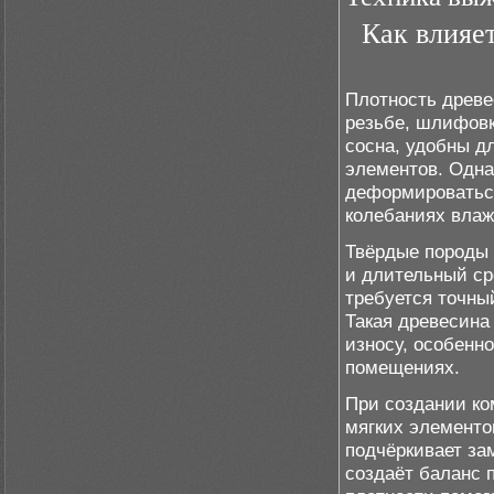
Как влияе
Плотность древе
резьбе, шлифовке
сосна, удобны д
элементов. Одна
деформироватьс
колебаниях влаж
Твёрдые породы 
и длительный ср
требуется точны
Такая древесина
износу, особенн
помещениях.
При создании к
мягких элементов
подчёркивает за
создаёт баланс 