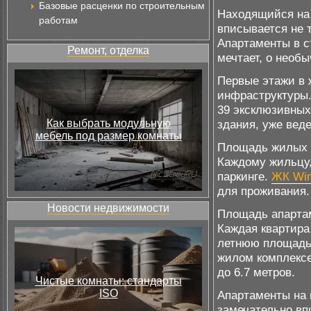
Базовые расценки по строительным
Находящийся на 
работам
вписывается не т
Апартаменты в с
Ремонт, отделка
мечтает, о необ
Первые этажи в 
инфраструктуры.
39 эксклюзивных
Как выбрать модульную
здания, уже вед
мебель под размер комнаты
Площадь жилых п
Каждому жильцу,
паркинге.
ЖК Win
для проживания.
Новости недвижимости
Площадь апартаме
Каждая квартира
летнюю площадь,
жилом комплексе
до 6.7 метров.
Чистые комнаты: стандарты
ISO
Апартаменты на 
замечательно вп