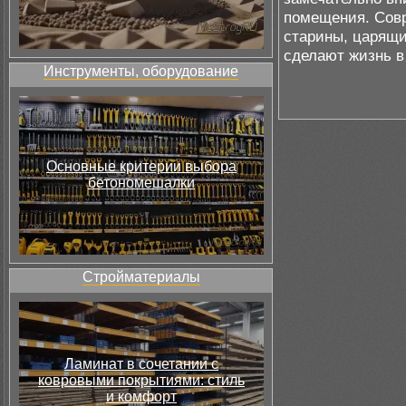
помещения. Совр
старины, царящи
сделают жизнь в
Инструменты, оборудование
Основные критерии выбора
бетономешалки
Стройматериалы
Ламинат в сочетании с
ковровыми покрытиями: стиль
и комфорт