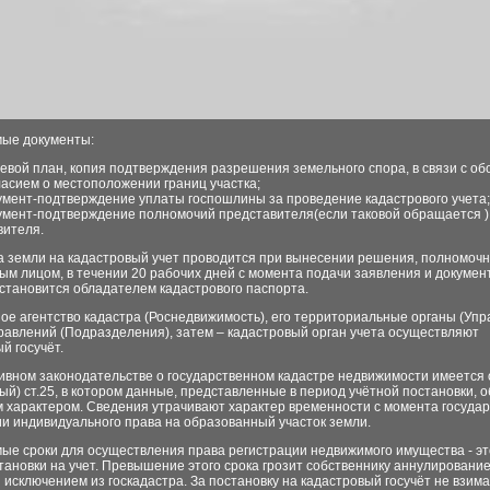
ые документы:
евой план, копия подтверждения разрешения земельного спора, в связи с о
ласием о местоположении границ участка;
умент-подтверждение уплаты госпошлины за проведение кадастрового учета;
умент-подтверждение полномочий представителя(если таковой обращается )
вителя.
а земли на кадастровый учет проводится при вынесении решения, полномоч
м лицом, в течении 20 рабочих дней с момента подачи заявления и докумен
становится обладателем кадастрового паспорта.
е агентство кадастра (Роснедвижимость), его территориальные органы (Упра
равлений (Подразделения), затем – кадастровый орган учета осуществляют
й госучёт.
ивном законодательстве о государственном кадастре недвижимости имеется
ый) ст.25, в котором данные, представленные в период учётной постановки, 
 характером. Сведения утрачивают характер временности с момента госуда
и индивидуального права на образованный участок земли.
ые сроки для осуществления права регистрации недвижимого имущества - эт
тановки на учет. Превышение этого срока грозит собственнику аннулировани
 исключением из госкадастра. За постановку на кадастровый госучёт не взим