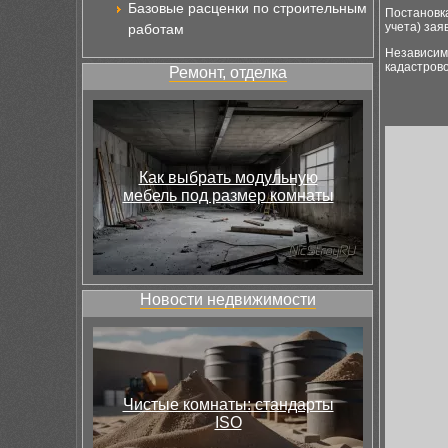
Базовые расценки по строительным
Постановка
учета) зая
работам
Независимо
кадастрово
Ремонт, отделка
Как выбрать модульную
мебель под размер комнаты
Новости недвижимости
Чистые комнаты: стандарты
ISO