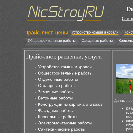
Гл
О ко
Прайс-лист, цены
Устройство крыши и кровли
Конс
Общестроительные работы
Фасадные работы
Кровель
Прайс-лист, расценки, услуги
Устройство крыши и кровли
Общестроительные работы
Отделочные работы
Столярные работы
Земляные работы
Бетонные работы
Данные ре
Конструкции из кирпича и блоков
раз
Фасадные работы
гра
Кровельные работы
пос
соз
Электромонтажные работы
обу
Сантехнические работы
реш