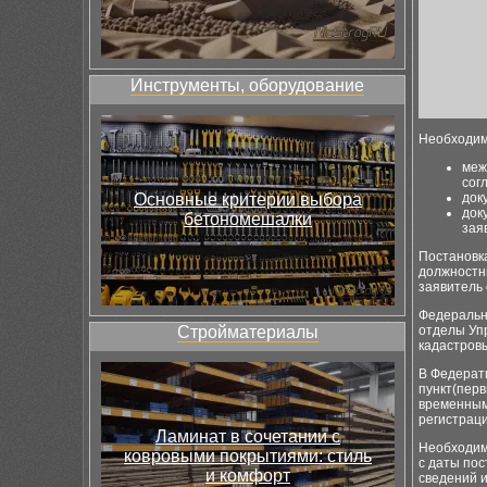
Инструменты, оборудование
Необходим
меж
сог
Основные критерии выбора
док
док
бетономешалки
зая
Постановк
должностны
заявитель 
Федерально
Стройматериалы
отделы Уп
кадастровы
В Федерат
пункт(перв
временным
регистраци
Ламинат в сочетании с
Необходим
ковровыми покрытиями: стиль
с даты пос
и комфорт
сведений и