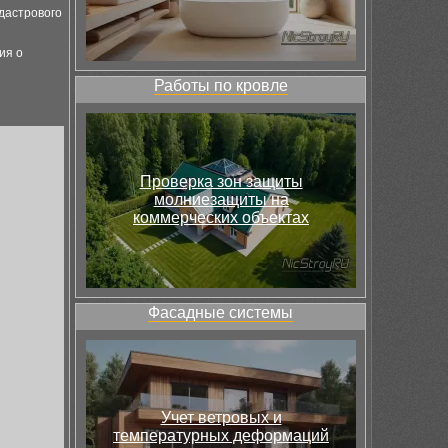
дастрового
ия о
Работы по кровле
Проверка зон защиты
молниезащиты на
коммерческих объектах
Фасадные системы
Учет ветровых и
температурных деформаций