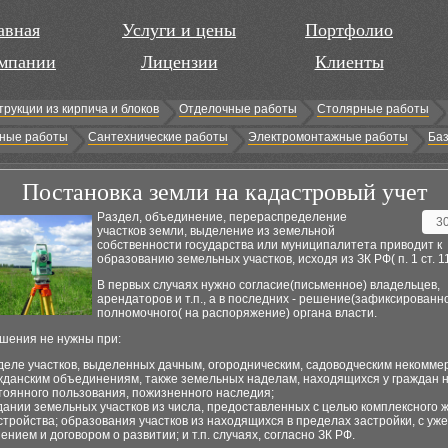
авная
Услуги и цены
Портфолио
мпании
Лицензии
Клиенты
трукции из кирпича и блоков
Отделочные работы
Столярные работы
ные работы
Сантехнические работы
Электромонтажные работы
Баз
Постановка земли на кадастровый учет
Раздел, объединение, перераспределение
3
участков земли, выделение из земельной
собственности государства или муниципалитета приводит к
образованию земельных участков, исходя из ЗК РФ( п. 1 ст. 11
В первых случаях нужно согласие(письменное) владельцев,
арендаторов и т.п., а в последних - решение(зафиксированн
полномочного( на распоряжение) органа власти.
шения не нужны при:
деле участков, выделенных дачным, огородническим, садоводческим некомме
жданским объединениям, также земельных наделам, находящихся у граждан 
тоянного пользования, пожизненного наследия;
дании земельных участков из числа, предоставленных с целью комплексного
стройства; образования участков из находящихся в пределах застройки, с уж
ением и договором о развитии; и т.п. случаях, согласно ЗК РФ.