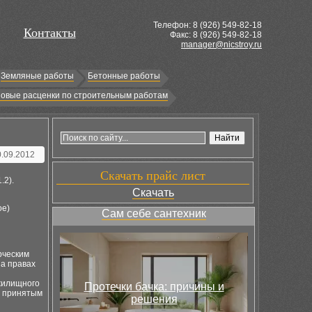
Телефон: 8 (
926
) 549-82-18
Контакты
Факс: 8 (926) 549-82-18
manager@nicstroy.ru
Земляные работы
Бетонные работы
овые расценки по строительным работам
0.09.2012
Скачать прайс лист
.2).
Скачать
ое)
Сам себе сантехник
рческим
на правах
 жилищного
Протечки бачка: причины и
е принятым
решения