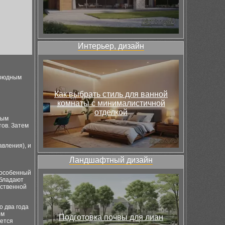
Интерьер, дизайн
боюдным
Как выбрать стиль для ванной
комнаты с минималистичной
отделкой
ным
тов. Затем
вления), и
Ландшафтный дизайн
 особенный
обладают
рственной
о два года
ем
Подготовка почвы для лиан
ается