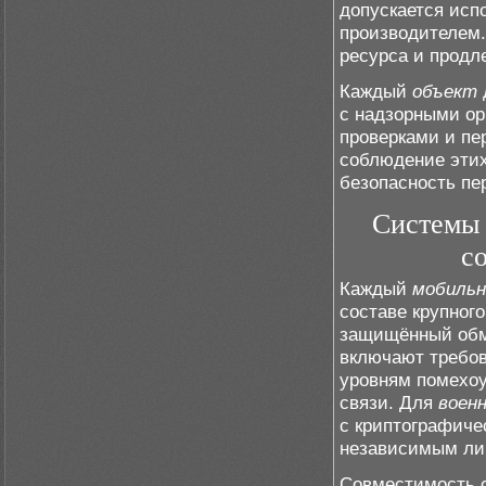
допускается исп
производителем.
ресурса и продл
Каждый
объект
с надзорными ор
проверками и пе
соблюдение этих
безопасность пе
Системы 
с
Каждый
мобильн
составе крупног
защищённый обм
включают требов
уровням помехоу
связи. Для
воен
с криптографиче
независимым ли
Совместимость 