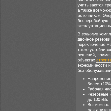
учитываются тре
а также возможн
источникам. Эне
бесперебойную п
эксплуатационны
В
военные
компл
двойное резерви
переключение ме
также устойчиво
решений, приме
объектах
строит
экономичности и
без обслуживани
Напряжение
более ±10%
Рабочая час
Резервные и
до 100 кВт.
Возможност
для длител