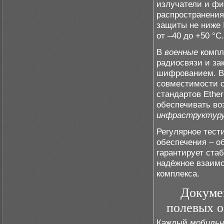
излучатели и фи
распространения
защиты не ниже 
от –40 до +50 °C.
В
военные
компл
радиосвязи и з
шифрованием. В 
совместимости с
стандартов Ethe
обеспечивать в
инфраструктур
Регулярное тест
обеспечения – о
гарантирует ста
надёжное взаимо
комплекса.
Докуме
полевых о
Каждый
мобильн