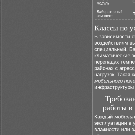
О
модуль
Лабораторный
П
комплекс
Классы по у
В зависимости о
воздействиям вы
специальный. Б
климатические з
перепадах темпе
районах с агрес
нагрузок. Такая
мобильного пол
инфраструктуры 
Требован
работы в
Каждый
мобильн
эксплуатации в 
влажности или з