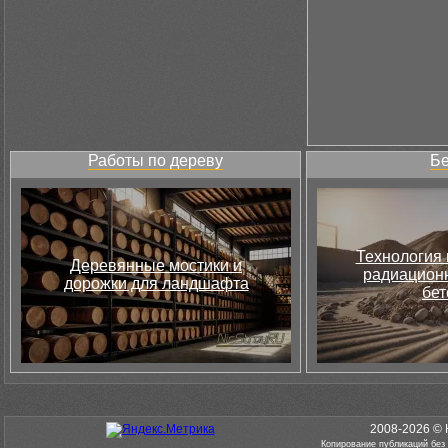
Работы по дереву
Бе
Технология 
Деревянные мостики и
радиацион
дорожки для ландшафта
бет
2008-2026 © 
Копирование публикаций без