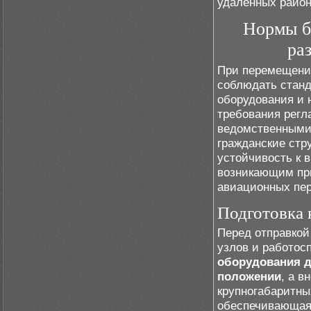
удалённых район
Нормы б
ра
При перемещени
соблюдать станд
оборудования и 
требования регл
ведомственными
гражданские стр
устойчивость к 
возникающим при
авиационных пер
Подготовка 
Перед отправкой
узлов и работос
оборудования 
положении
, а 
крупногабаритны
обеспечивающая 