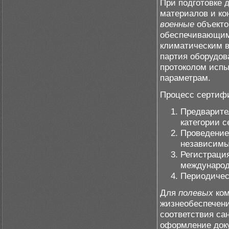
При подготовке 
материалов и ко
военные
объекто
обеспечивающим
климатическим в
партия оборудов
протоколом исп
параметрам.
Процесс сертифи
Предварите
категории 
Проведение
независимы
Регистраци
международ
Периодичес
Для
полевых
ком
жизнеобеспечени
соответствия са
оформление док