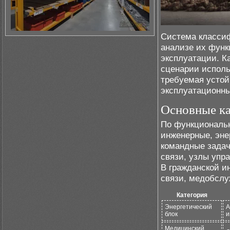
Система класс
анализе их функ
эксплуатации. К
сценарии исполь
требуемая устой
эксплуатационны
Основные ка
По функциональ
инженерные, эне
командные задач
связи, узлы упр
В гражданской и
связи, медобслу
Категория
Энергетический
А
блок
и
Медицинский