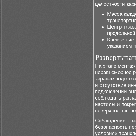
целостности карк
Масса кажд
транспортно
Центр тяже
продольной
Крепёжные 
указанием 
Развертыван
На этапе монтаж
неравномерное р
заранее подгото
и отсутствие ин
подключении эне
соблюдать регла
настилы и покры
поверхностью по
Соблюдение этих
безопасность пе
условиях трансп