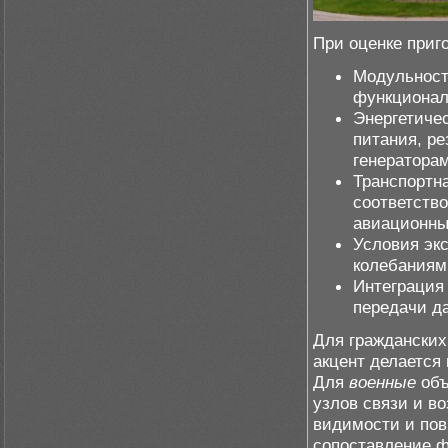
При оценке приг
Модульност
функционал
Энергетиче
питания, р
генератора
Транспортн
соответств
авиационны
Условия эк
колебаниям
Интеграция
передачи д
Для гражданских
акцент делается
Для
военные
объ
узлов связи и в
видимости и пов
сопоставление 