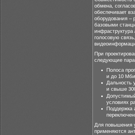
обмена, согласо
обеспечивает в
оборудования – 
базовыми станц
инфраструктура
голосовую связь
видеоинформаци
При проектирова
следующие пара
Полоса проп
и до 10 Мби
Дальность у
и свыше 30
Допустимый
условиях р
Поддержка 
переключен
Для повышения у
применяются ан