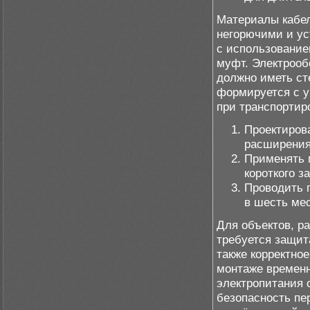
Материалы кабе
негорючими и ус
с использовани
муфт. Электрооб
должно иметь ст
формируется с у
при транспортир
Проектиров
расширения
Применять 
короткого з
Проводить 
в шесть ме
Для объектов, р
требуется защит
также корректно
монтаже временн
электропитания 
безопасность пе