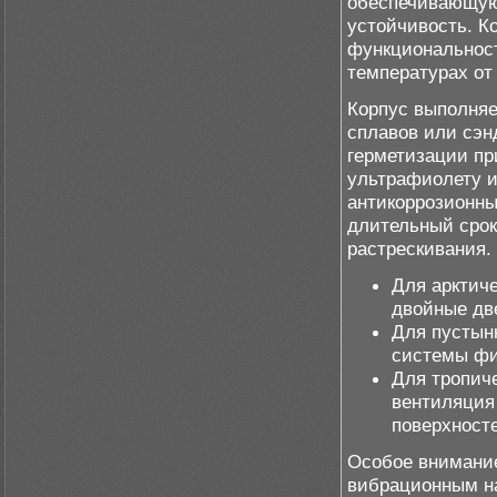
обеспечивающую 
устойчивость. К
функциональност
температурах от 
Корпус выполняе
сплавов или сэн
герметизации пр
ультрафиолету и
антикоррозионны
длительный срок
растрескивания.
Для арктиче
двойные дв
Для пустын
системы фи
Для тропич
вентиляция
поверхност
Особое внимание
вибрационным н