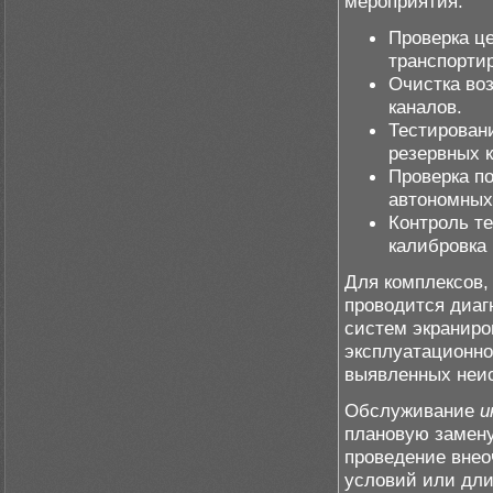
мероприятия:
Проверка це
транспортир
Очистка во
каналов.
Тестировани
резервных к
Проверка п
автономных
Контроль т
калибровка
Для комплексов,
проводится диаг
систем экраниро
эксплуатационно
выявленных неи
Обслуживание
и
плановую замену
проведение внео
условий или дли