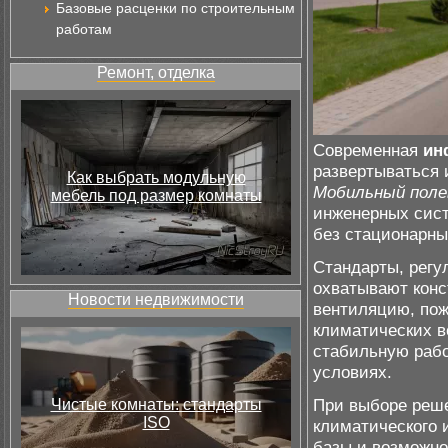
Базовые расценки по строительным
работам
Ремонт, отделка
Современная
ин
развертываться 
Как выбрать модульную
Мобильный поле
мебель под размер комнаты
инженерных сист
без стационарны
Стандарты, регу
охватывают конс
Новости недвижимости
вентиляцию, пож
климатических в
стабильную рабо
условиях.
При выборе реш
Чистые комнаты: стандарты
ISO
климатического 
базы и возможно