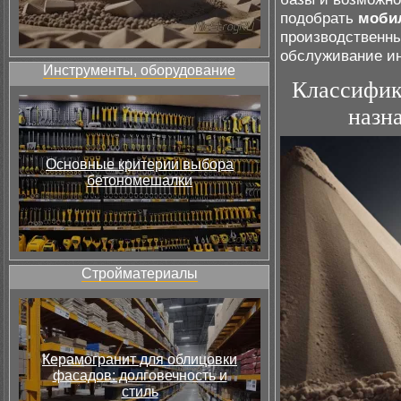
подобрать
моби
производственны
обслуживание и
Инструменты, оборудование
Классифик
назн
Основные критерии выбора
бетономешалки
Стройматериалы
Керамогранит для облицовки
фасадов: долговечность и
стиль