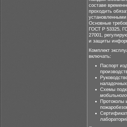
составе времен
проходить обяза
установленными
Основные требов
ГОСТ Р 53325, ГО
27001, регулиру
и защиты инфор
Комплект эксплу
включать:
Паспорт из
производст
Руководств
наладочных
Схемы подк
мобильного
Протоколы 
пожаробезо
Сертификат
лаборатори