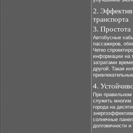
2. Эффектив
транспорта
3. Простота
Автобусные хаб
пассажиров, обе
Четко спроектир
информации на 
затратами време
другой. Такая ин
привлекательным
4. Устойчив
При правильном 
служить многим 
города на десят
энергоэффективн
солнечные панел
долговечности и