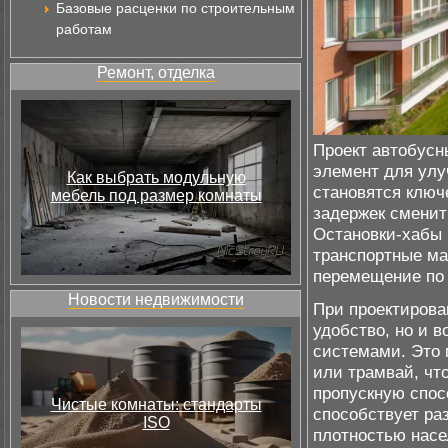
Базовые расценки по строительным
работам
Ремонт, отделка
Проект автобусн
элемент для улу
Как выбрать модульную
становятся ключ
мебель под размер комнаты
задержек сменит
Остановки-хабы 
транспортные ма
перемещение по 
Новости недвижимости
При проектирова
удобство, но и 
системами. Это м
или трамвай, чт
пропускную спос
Чистые комнаты: стандарты
способствует ра
ISO
плотностью насе