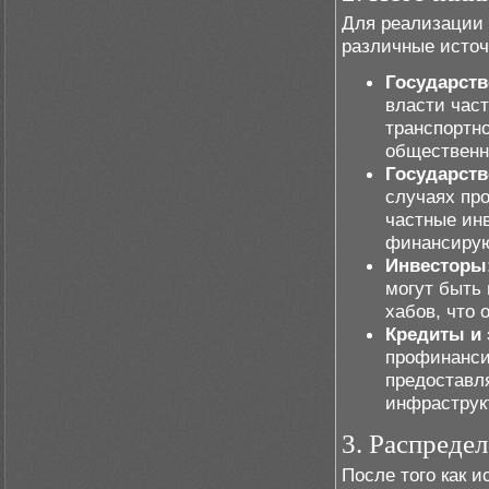
Для реализации 
различные источ
Государств
власти час
транспортн
общественн
Государств
случаях про
частные ин
финансирую
Инвесторы
могут быть
хабов, что 
Кредиты и
профинанси
предоставл
инфраструк
3. Распреде
После того как 