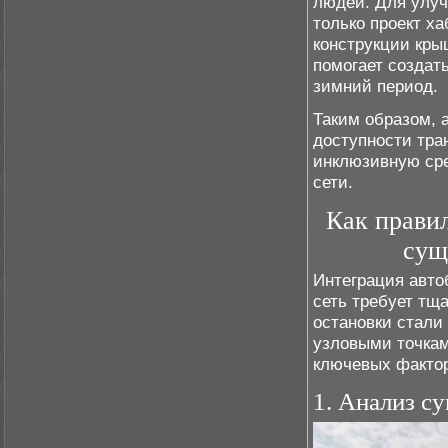
людей. Для улуч
только проект ха
конструкции кры
помогает создать
зимний период.
Таким образом, 
доступности тра
инклюзивную сре
сети.
Как правил
сущ
Интеграция авт
сеть требует тщ
остановки стали
узловыми точкам
ключевых фактор
1. Анализ 