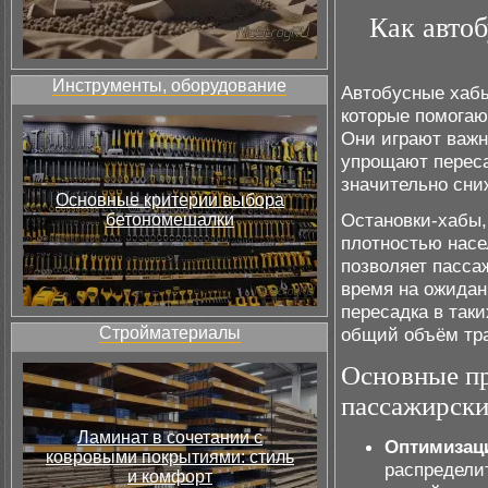
Как авто
Инструменты, оборудование
Автобусные хабы
которые помогаю
Они играют важн
упрощают переса
значительно сни
Основные критерии выбора
Остановки-хабы,
бетономешалки
плотностью насе
позволяет пасса
время на ожидан
пересадка в так
Стройматериалы
общий объём тра
Основные пр
пассажирски
Ламинат в сочетании с
Оптимизац
ковровыми покрытиями: стиль
распредели
и комфорт