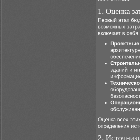
1. Оценка за
Первый этап бюд
возможных затра
включает в себя
Проектные
архитектур
обеспечени
Строитель
зданий и и
информацио
Техническо
оборудован
безопаснос
Операцион
обслуживани
Оценка всех эти
определения ист
2. Источник