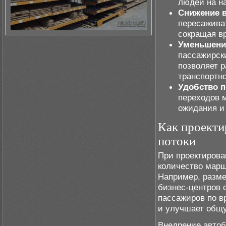
людей на н
Снижение в
пересаживат
сокращая вр
Уменьшени
пассажирск
позволяет р
транспортно
Удобство п
переходов 
ожидания и
Как проекти
потоки
При проектирова
количество марш
Например, разме
бизнес-центров 
пассажиров по в
и улучшает общу
Внедрение автоб