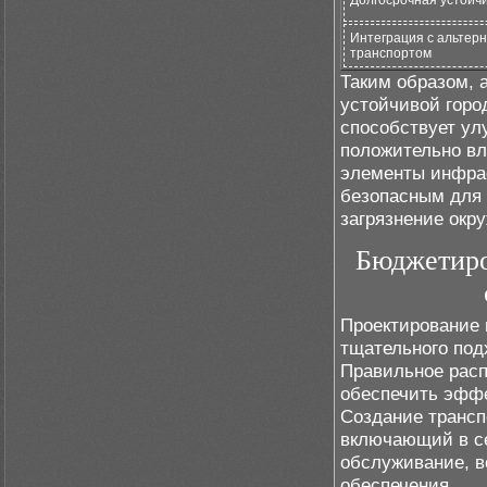
Долгосрочная устойч
Интеграция с альтер
транспортом
Таким образом, 
устойчивой горо
способствует ул
положительно вл
элементы инфрас
безопасным для 
загрязнение окр
Бюджетиро
Проектирование 
тщательного по
Правильное расп
обеспечить эффе
Создание трансп
включающий в се
обслуживание, в
обеспечения.