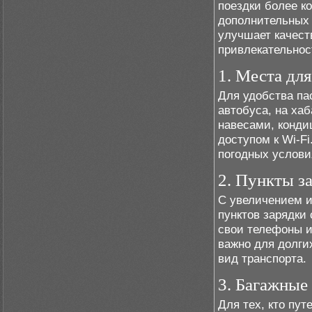
поездки более 
дополнительных 
улучшает качест
привлекательнос
1. Места дл
Для удобства па
автобуса, на ха
навесами, конд
доступом к Wi-F
погодных услови
2. Пункты з
С увеличением и
пунктов зарядки
свои телефоны и
важно для долгих
вид транспорта.
3. Багажные
Для тех, кто пу