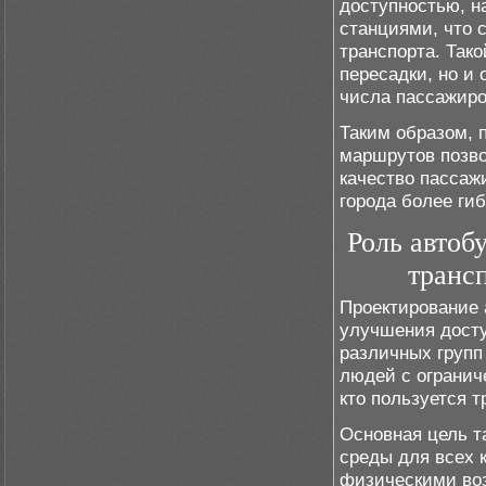
доступностью, н
станциями, что 
транспорта. Тако
пересадки, но и 
числа пассажиро
Таким образом, 
маршрутов позво
качество пассаж
города более ги
Роль автоб
транс
Проектирование 
улучшения досту
различных групп
людей с огранич
кто пользуется т
Основная цель т
среды для всех 
физическими воз