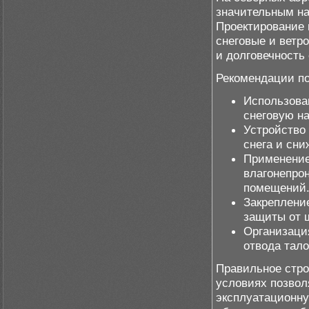
значительным на
Проектирование
снеговые и ветр
и долговечность
Рекомендации п
Использова
снеговую на
Устройство
снега и сни
Применение
влагонепро
помещений
Закреплени
защиты от 
Организаци
отвода тало
Правильное стро
условиях позвол
эксплуатационну