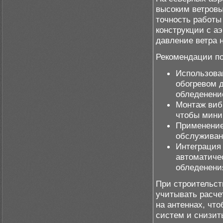
высоким ветровы
точность работы
конструкции с 
давление ветра 
Рекомендации по
Использова
обогревом 
обледенени
Монтаж виб
чтобы мини
Применение
обслуживани
Интеграция
автоматиче
обледенени
При строительст
учитывать расче
на антеннах, чт
систем и снизит