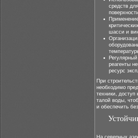
средств дл
поверхност
Применение
критически
шасси и ви
Организаци
оборудован
температуры
Регулярный 
реагенты н
ресурс экс
При строительст
необходимо пред
техники, доступ
талой воды, что
и обеспечить бе
Устойчи
На северных аэр