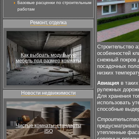
Базовые расценки по строительным
работам
Ремонт, отделка
Строительство а
особенностей кл
Как выбрать модульную
снежный покров 
мебель под размер комнаты
посадочных поло
низких температ
Авиация
в таких
рулежных дороже
Новости недвижимости
Для хранения то
использовать ут
способные выде
Строительство
предусматривать
Чистые комнаты: стандарты
ISO
утепленные фаса
северных регион