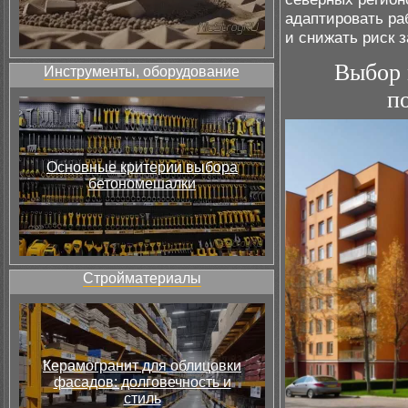
адаптировать ра
и снижать риск 
Выбор 
Инструменты, оборудование
п
Основные критерии выбора
бетономешалки
Стройматериалы
Керамогранит для облицовки
фасадов: долговечность и
стиль