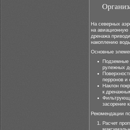
Организ
На северных аэр
на авиационную 
дренажа приводи
накоплению воды
Основные элеме
Подземные 
рулежных д
Поверхност
перронов и 
Наклон пок
к дренажны
Фильтрующи
засорение 
Рекомендации по
Расчет про
максимальн