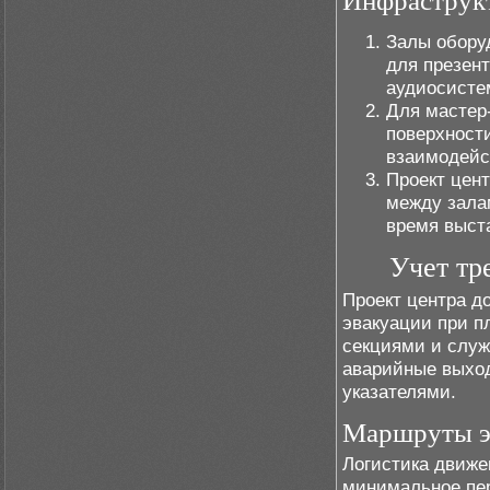
Инфраструкт
Залы обору
для презент
аудиосисте
Для мастер
поверхност
взаимодейс
Проект цен
между зала
время выст
Учет тр
Проект центра д
эвакуации при п
секциями и служ
аварийные выход
указателями.
Маршруты эв
Логистика движе
минимальное пер