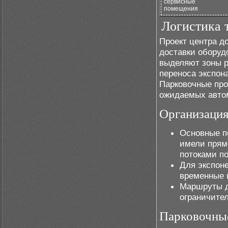
сервисные
помещения
Логистика 
Проект центра д
доставки оборуд
выделяют зоны р
переноса экспона
Парковочные про
ожидаемых авто
Организация
Основные п
имели прямо
потоками по
Для экспон
временные п
Маршруты д
ограничител
Парковочные