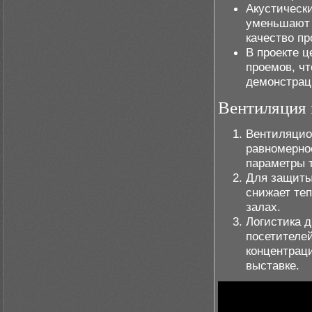
Акустическ
уменьшают 
качество пр
В проекте 
проемов, ч
демонстрац
Вентиляция
Вентиляцио
равномерно
параметры 
Для защиты
снижает те
залах.
Логистика д
посетителе
концентрац
выставке.