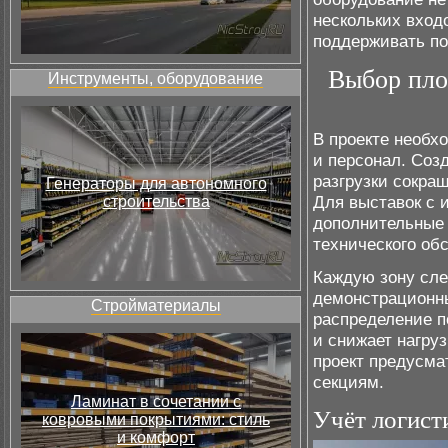
нескольких вход
поддерживать п
Выбор пло
Инструменты, оборудование
В проекте необх
и персонал. Соз
разгрузки сокра
Генераторы для автономного
Для выставок с 
строительства
дополнительные 
технического об
Каждую зону сле
демонстрационны
Стройматериалы
распределение п
и снижает нагру
проект предусма
секциям.
Ламинат в сочетании с
Учёт логист
ковровыми покрытиями: стиль
и комфорт