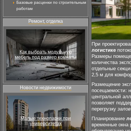
Базовые расценки по строительным
работам
Ремонт, отделка
При проектирова
логистике
поток
Как выбрать модульную
Размеры помеще
мебель под размер комнаты
количества эксп
отдельные секци
2,5 м для комфо
Размещение эксп
Новости недвижимости
посещаемости: н
центральной алл
позволяет подде
перегрузку
залов
Планирование
л
Малые технопарки при
университетах
временные окна 
оборудование н