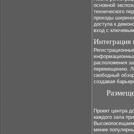
основной экспоз
технического пе
проходы шириной
доступа к демон
вход с ключевым
Интеграция 
Регистрационные
информационных 
расположения за
перемещению. Ло
свободный обзор
создавая барьер
Размеще
Проект центра д
каждого зала пр
Высокопосещаем
менее популярны