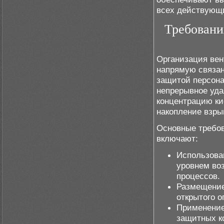
всех действующи
Требовани
Организация вен
напрямую связан
защитой персон
непрерывное уда
концентрацию ки
накопление взры
Основные требов
включают:
Использова
уровнем во
процессов.
Размещение
открытого о
Применение
защитных к