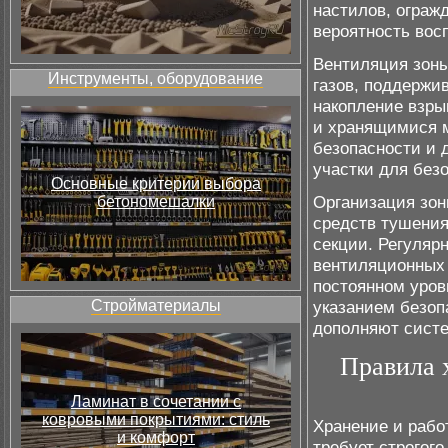
настилов, ограж
вероятность вос
Вентиляция зоны
Инструменты, оборудование
газов, поддержи
накопление взры
и хранящимися 
безопасности и 
участки для без
Основные критерии выбора
Организация зон
бетономешалки
средств тушения
секции. Регуляр
вентиляционных 
постоянном уров
Стройматериалы
указанием безоп
дополняют сист
Правила 
Ламинат в сочетании с
ковровыми покрытиями: стиль
Хранение и рабо
и комфорт
требует строгог