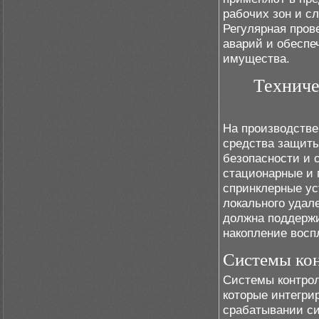
рабочих зон и сл
Регулярная пров
аварий и обеспе
имущества.
Техниче
На производстве
средства защит
безопасности и 
стационарные и 
спринклерные ус
локального удал
должна поддержи
накопление восп
Системы кон
Системы контрол
которые интегри
срабатывании си