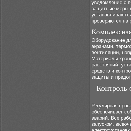
уведомление о п
защитные меры и
устанавливаютс
проверяются на 
Комплексная
Оборудование д
экранами, терм
вентиляции, нап
Материалы храня
расстояний, уст
средств и контр
защиты и предо
Контроль 
Регулярная пров
обеспечивает со
аварий. Все раб
запуском, включ
электроустановк