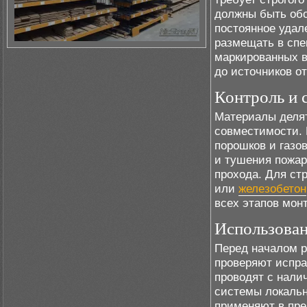
должны быть об
постоянное удал
размещать в спе
маркированных в
до источников от
Контроль и 
Материалы делят
совместимости. 
порошков и газо
и тушения пожар
прохода. Для ст
или
железобетон
всех этапов мон
Использован
Перед началом 
проверяют испра
проводят с нали
системы локальн
применяют в пре