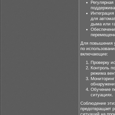
Регулярная 
поддержива
Интеграция
для автома
дыма или га
Обеспечени
перемещени
Для повышения у
по использовани
включающие:
Проверку и
Контроль п
режима вен
Мониторинг
обнаружени
Обучение п
ситуациях.
Соблюдение этих
предотвращает р
ситуаций на про