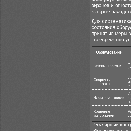
экранов и огнест
которые находят
Для систематиза
состояния обору
принятые меры з
своевременно ус
Оборудование
У
Газовые горелки
к
И
Сварочные
и
аппараты
с
И
Электроустановки
з
п
Хранение
Р
материалов
с
Регулярный конт
обеспечивают в