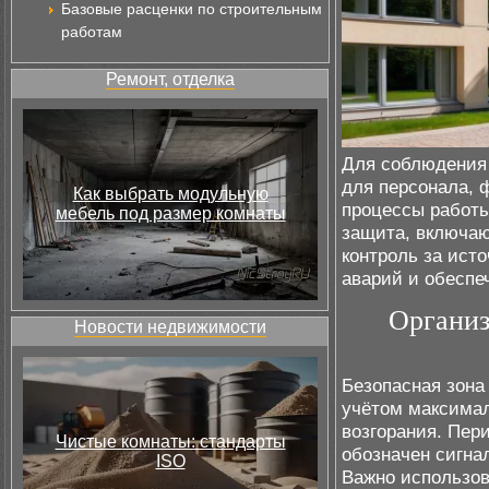
Базовые расценки по строительным
работам
Ремонт, отделка
Для соблюдения 
для персонала, 
Как выбрать модульную
процессы работы
мебель под размер комнаты
защита, включаю
контроль за ист
аварий и обеспе
Организ
Новости недвижимости
Безопасная зона
учётом максима
возгорания. Пер
Чистые комнаты: стандарты
обозначен сигна
ISO
Важно использов