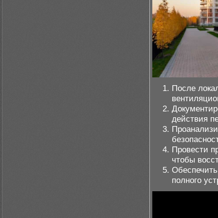
После лока
вентиляцио
Документир
действия п
Проанализи
безопасност
Провести п
чтобы восс
Обеспечить
полного уст