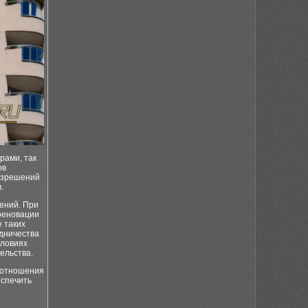
рами, так
ов
разрешений
.
ений. При
 реновации
 таких
дничества
словиях
ельства.
 отношения
еспечить