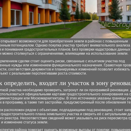
 открывает возможности для приобретения земли в районах с повышенным
онным потенциалом. Однако покупка участка требует внимательного анализа
 и понимания градостроительных планов. Без проверки кадастровых данных 
и можно столкнуться с ограничениями, влияющими на использование земли.
млением сделки стоит оценить риски, связанные с изъятием участка под
венные нужды или изменением функционального назначения. Грамотная пров
сти, соответствия документов и планируемых изменений позволит избежать 
бъект с реальными перспективами роста стоимости.
к определить, входит ли участок в зону ренова
пкой участка необходимо проверить, затронут ли он программой реновации. 
оспользоваться официальными картами градостроительного зонирования на 
министрации или Москомархитектуры. В этих источниках указаны границы уч
 в программу, а также тип застройки, предусмотренный после обновления т
ток расположен рядом с объектами, подпадающими под реновацию, стоит зап
 градостроительного плана земельного участка и сверить её с актуальными 
го реестра. Несоответствие сведений может указывать на риск пересмотра г
 и изменение статуса земли.
рспектив района помогает оценить возможные выгоды от покупки: повышение