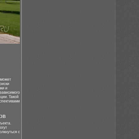
 может
риски
ки и
езависимого
ции. Такой
рспективами
ов
ъекта.
огут
олкнуться с