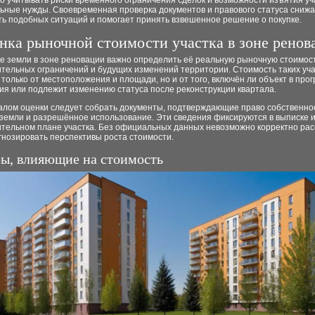
 учитывать риски временного ограничения сделок и возможности изъятия уч
ьные нужды. Своевременная проверка документов и правового статуса сниж
ть подобных ситуаций и помогает принять взвешенное решение о покупке.
нка рыночной стоимости участка в зоне ренов
е земли в зоне реновации важно определить её реальную рыночную стоимост
ительных ограничений и будущих изменений территории. Стоимость таких уча
 только от местоположения и площади, но и от того, включён ли объект в про
ия или подлежит изменению статуса после реконструкции квартала.
алом оценки следует собрать документы, подтверждающие право собственно
 земли и разрешённое использование. Эти сведения фиксируются в выписке 
ительном плане участка. Без официальных данных невозможно корректно рас
гнозировать перспективы роста стоимости.
ы, влияющие на стоимость