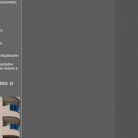
например,
а.
ва
верждающие
оцедуры
я земли в
ми и