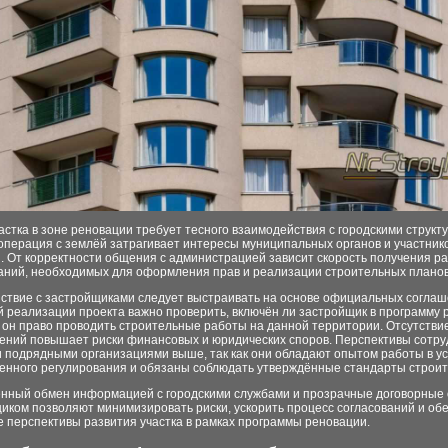
астка в зоне реновации требует тесного взаимодействия с городскими структу
операция с землёй затрагивает интересы муниципальных органов и участник
. От корректности общения с администрацией зависит скорость получения 
ваний, необходимых для оформления прав и реализации строительных планов
ствие с застройщиками следует выстраивать на основе официальных соглаш
й реализации проекта важно проверить, включён ли застройщик в программу
 он право проводить строительные работы на данной территории. Отсутствие
ений повышает риски финансовых и юридических споров. Перспективы сотру
и подрядными организациями выше, так как они обладают опытом работы в у
венного регулирования и обязаны соблюдать утверждённые стандарты строит
нный обмен информацией с городскими службами и прозрачные договорные
иком позволяют минимизировать риски, ускорить процесс согласований и об
 перспективы развития участка в рамках программы реновации.