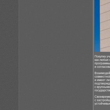
Покупка уч
как любая 
программы
и согласо
Взаимодей
совместно
и имеет ли
подтвержд
с крупным
государст
Своевреме
с застройщ
устойчивые