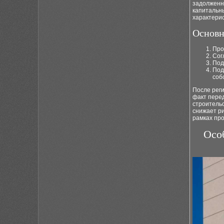
задолженно
капитальн
характерис
Основн
Про
Сог
Под
Под
соб
После рег
факт пере
строительс
снижает р
рамках пр
Осо