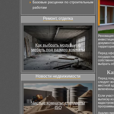
Базовые расценки по строительным
работам
Ремонт, отделка
Реновация
инвестици
документов
Как выбрать модульную
территори
мебель под размер комнаты
Перед офор
государст
собственно
выбрать о
Ка
Новости недвижимости
Перед поку
следует в
местной ад
включённых
Если учас
выписку из
Чистые комнаты: стандарты
кадастрово
программы
ISO
Анализ пе