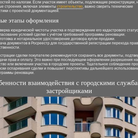
стей по налогам. Если участок имеет объекты, подлежащие реконструкции, 
ые строения, включая элементы
строительство
, важно сверить технические
тики с проектной документацией.
ые этапы оформления
верка юридической чистоты участка и подтверждение его кадастрового статус
ласование условий сделки с учётом требований программы реновации.
готовка и нотариальное удостоверение договора купли-продажи.
ача документов в Росреестр для государственной регистрации перехода пра
ственности.
истрации сделки покупателю рекомендуется сохранить все документы, подт
дачи прав и оплату. Это важно при последующем оформлении разрешения на
тво или включении участка в городские проекты. Тщательное соблюдение пр
иски оспаривания сделки и повышает перспективы дальнейшего использовани
ограммы реновации.
бенности взаимодействия с городскими служба
застройщиками