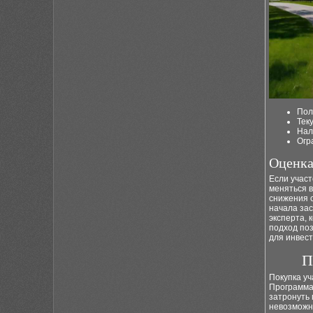
Пол
Тек
Нал
Огр
Оценка
Если участ
меняться в
снижения с
начала зас
эксперта, 
подход по
для инвест
П
Покупка уч
Программа
затронуть 
невозможн