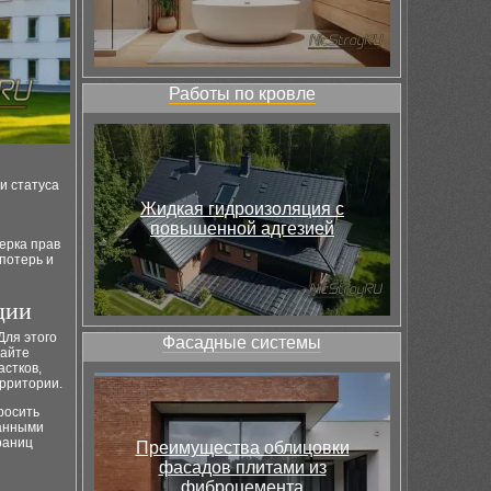
Работы по кровле
и статуса
Жидкая гидроизоляция с
повышенной адгезией
ерка прав
потерь и
ции
Для этого
Фасадные системы
сайте
астков,
ерритории.
росить
данными
раниц
Преимущества облицовки
фасадов плитами из
фиброцемента