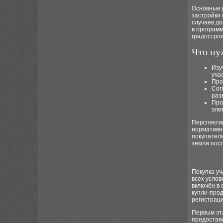
Основные 
застройки 
случаев до
в програм
градострои
Что ну
Изу
уча
Про
Сог
раз
Про
эле
Перспекти
нормативн
покупател
земли пос
Покупка уч
всех услов
включён в 
купли-про
регистраци
Первым эт
предостави