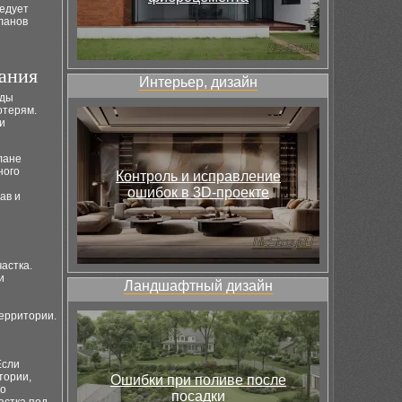
ледует
планов
ания
Интерьер, дизайн
иды
отерям.
и
лане
ного
Контроль и исправление
ошибок в 3D-проекте
ав и
астка.
и
Ландшафтный дизайн
ерритории.
Если
тории,
Ошибки при поливе после
ко
посадки