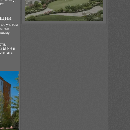
астка под
ает
ации
ь с учётом
стков
грамму
сти,
из ЕГРН и
считать