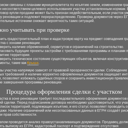
риски связаны с планами муниципалитета по изъятию земли, изменением гра
и несоответствием целевого использования участка установленным нормам. 
говор купли-продажи может быть признан недействительным, если участок у
му реновации и подлежит перераспределению. Проверка документов через Е
тельные источники снижает вероятность таких ситуаций.
жно учитывать при проверке
чить градостроительный план и кадастровую карту на предмет совпадения гр
стка с зонами реновации.
верить наличие обременений, сервитутов и ограничений на строительство.
ласовать будущие проекты застройки с требованиями программы и планами 
витию территории.
верить техническое состояние существующих объектов, включая конструктив
менты, такие как
Крыша
.
вы участка напрямую зависят от правовой прозрачности сделки. Соблюдение
ых требований и наличие корректно оформленных документов защищает ин
я, позволяет избежать судебных споров и сохранить инвестиционную привле
ле завершения программы реновации.
Процедура оформления сделки с участком
астка в зоне реновации требует последовательного оформления документов 
ий сделки. Перед подписанием договора необходимо удостовериться, что уча
список территорий, подлежащих изъятию, и его статус позволяет проводить 
дажи. Наличие ограничений или несогласованных данных в ЕГРН создаёт рис
и прав собственности.
апом проводится анализ правоустанавливающих документов. Продавец долж
ть выписку из ЕГРН, кадастровый паспорт и подтверждение отсутствия