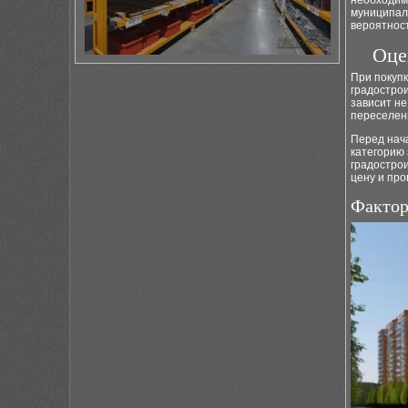
необходимо
муниципал
вероятнос
Оце
При покупк
градостро
зависит не
переселен
Перед нач
категорию
градостро
цену и про
Фактор