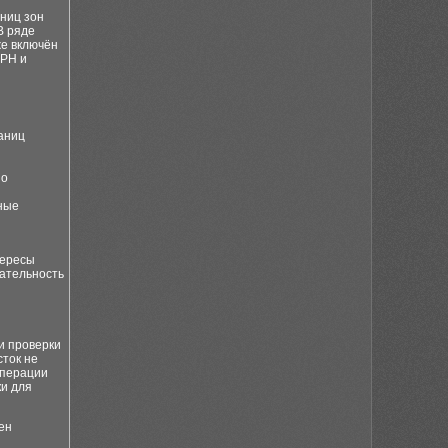
ниц зон
В ряде
же включён
ГРН и
аниц
по
ные
тересы
кательность
и проверки
сток не
операции
ки для
ен