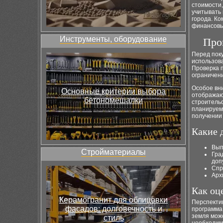
стоимости
учитывать 
города. К
финансовы
Инструменты, оборудование
Про
Перед поку
использов
Проверка п
ограничен
Особое вн
Основные критерии выбора
отображаю
бетономешалки
строитель
планируем
получении
Какие 
Вып
Стройматериалы
Гра
доп
Спр
Арх
Как оц
Керамогранит для облицовки
Перспекти
фасадов: долговечность и
программа
земля мож
стиль