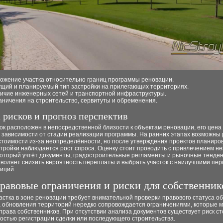
ожение участка относительно границ программы реновации.
ущий и планируемый тип застройки на прилегающих территориях.
ичие инженерных сетей и транспортной инфраструктуры.
аничения на строительство, сервитуты и обременения.
 рисков и прогноз перспектив
ок расположен в непосредственной близости к объектам реновации, его цена
 зависимости от стадии реализации программы. На ранних этапах возможны 
тоимости из-за неопределённости, но после утверждения проектов планиров
тройки наблюдается рост спроса. Оценку стоит проводить с привлечением н
который учтёт документы, градостроительные регламенты и рыночные тенден
зволяет снизить вероятность переплаты и выбрать участок с наилучшими пе
иций.
равовые ограничения и риски для собственник
астка в зоне реновации требует внимательной проверки правового статуса об
 обновления территорий нередко сопровождается ограничениями, которые м
права собственников. При отсутствии анализа документов существует риск ст
остью регистрации сделки или последующего строительства.