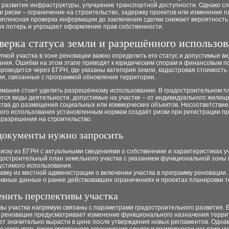
, развитие инфраструктуры, улучшение транспортной доступности. Однако с
и риски – ограничение на строительство, задержку проектов или изменение 
омплексная проверка информации до заключения сделки снижает вероятность
х потерь и упрощает оформление прав собственности.
верка статуса земли и разрешённого использов
пкой участка в зоне реновации важно определить его статус и допустимые в
ания. Ошибки на этом этапе приводят к юридическим спорам и финансовым п
роводится через ЕГРН, где указаны категория земли, кадастровая стоимость 
ия, связанные с программой обновления территории.
имание стоит уделить разрешённому использованию. В градостроительном п
тся виды деятельности, допустимые на участке – от индивидуального жилищ
ства до размещения социальных или коммерческих объектов. Несоответствие
ого использования установленным нормам создаёт риски при регистрации пр
 разрешения на строительство.
документы нужно запросить
иску из ЕГРН с актуальными сведениями о собственнике и характеристиках уч
достроительный план земельного участка с указанием функциональной зоны 
устимого использования.
авку из местной администрации о включении участка в программу реновации.
ивные данные о ранее действовавших ограничениях и проектах планировки т
енить перспективы участка
вы участка напрямую связаны с параметрами градостроительного развития. 
 реновации предусматривает изменение функционального назначения терри
ет значительно вырасти в цене после утверждения новых регламентов. Одна