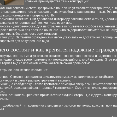
главные преимущества таких конструкций:
уальная легкость и свет: Прозрачные панели не утяжеляют пространство, а, 
тельно расширяют его и позволяют свету свободно распространяться. Это и
ольших помещений и квартир в СПб.
ременная эстетика: Они добавляют интерьеру лаконичности и стиля, идеаль
сываясь в концепции хай-тек, минимализм и лофт.
чность и долговечность: Для изготовление используется особое закаленный с
орое в несколько раз прочнее обычного. Оно выдерживает значительные нагру
спечивать безопасность всех жильцов.
стой уход: За такими ограждениями легко ухаживать — достаточно периодиче
тирать их для безупречного вида.
чего состоят и как крепятся надежные огражде
трукция состоит из двух ключевых элементов: прочного стекла и надежного ка
последнего чаще всего применяется нержавеющий стальной профиль. Этот м
е теряет вид со временем и отличается высокой прочностью.
т три основных типа крепления:
ечное: Стеклянные полотна фиксируются между металлическими стойками.
ссический и самый распространенный вариант.
ечное (на спайдерах): Стекло крепится с помощью специальных металлическ
жателей, создавая эффект парящей конструкции. Смотрится очень современ
ого.
стенное: Панель крепится прямо к стене с одной стороны, а с другой монтир
учень.
подобранный тип крепления становиться залогом не только красоты, но и н
мы.