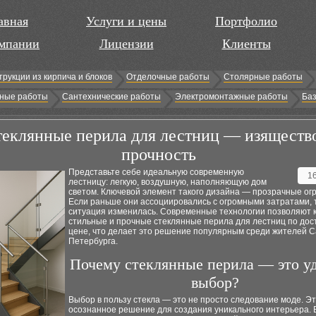
авная
Услуги и цены
Портфолио
мпании
Лицензии
Клиенты
трукции из кирпича и блоков
Отделочные работы
Столярные работы
ные работы
Сантехнические работы
Электромонтажные работы
Баз
еклянные перила для лестниц — изяществ
прочность
Представьте себе идеальную современную
1
лестницу: легкую, воздушную, наполняющую дом
светом. Ключевой элемент такого дизайна — прозрачные ог
Если раньше они ассоциировались с огромными затратами, 
ситуация изменилась. Современные технологии позволяют 
стильные и прочные стеклянные перила для лестниц по дос
цене, что делает это решение популярным среди жителей С
Петербурга.
Почему стеклянные перила — это у
выбор?
Выбор в пользу стекла — это не просто следование моде. Э
осознанное решение для создания уникального интерьера. 