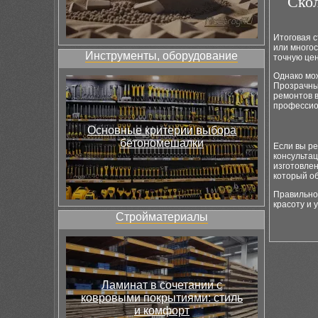
Скол
Итоговая с
или многос
Инструменты, оборудование
точную цен
Однако мож
Прозрачны
ремонтов в
профессио
Основные критерии выбора
бетономешалки
Если вы р
консультац
изготовле
который об
Правильно
красоту и 
Стройматериалы
Ламинат в сочетании с
ковровыми покрытиями: стиль
и комфорт