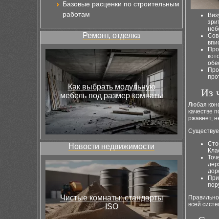
Базовые расценки по строительным
работам
Виз
зри
неб
Ремонт, отделка
Сов
впи
Про
кот
обе
Про
про
Как выбрать модульную
Из 
мебель под размер комнаты
Любая конс
качестве 
ржавеет, н
Существуе
Сто
Новости недвижимости
Кла
Точ
дер
дор
При
пор
Чистые комнаты: стандарты
Правильно 
всей систе
ISO