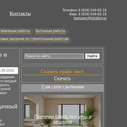
Телефон: 8 (
926
) 549-82-18
Контакты
Факс: 8 (926) 549-82-18
manager@nicstroy.ru
Земляные работы
Бетонные работы
овые расценки по строительным работам
о и
6.09.2025
Скачать прайс лист
раждения.
Скачать
то сегодня
купить
Сам себе сантехник
тупной
анкт-
дачный
Протечки бачка: причины и
то
решения
Вот