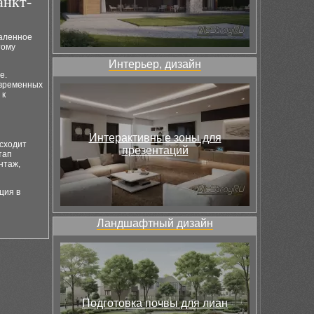
анкт-
каленное
тому
Интерьер, дизайн
е.
овременных
 к
Интерактивные зоны для
исходит
презентаций
тап
нтаж,
ция в
Ландшафтный дизайн
Подготовка почвы для лиан