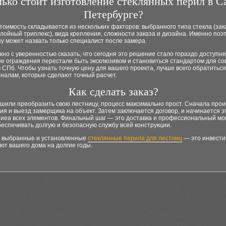
ько стоит изготовление стеклянных перил в С
Петербурге?
тоимость складывается из нескольких факторов: выбранного типа стекла (за
лойный триплекс), вида крепления, сложности заказа и дизайна. Именно поэ
у может назвать только специалист после замера.
но с уверенностью сказать, что сегодня это решение стало гораздо доступне
е ограждения перестали быть эксклюзивом и становиться стандартом для с
 СПб. Чтобы узнать точную цену для вашего проекта, лучше всего обратиться
налам, которые сделают точный расчет.
Как сделать заказ?
ешили преобразить свою лестницу, процесс максимально прост. Сначала про
ия и выезд замерщика на объект. Затем заключается договор, и начинается э
ниеа всех элементов. Финальный шаг — это доставка и профессиональный мо
еспечивать долгую и безопасную службу всей конструкции.
 выбранные и установленные
стеклянные перила для лестниц
— это инвести
уют вашего дома на долгие годы.