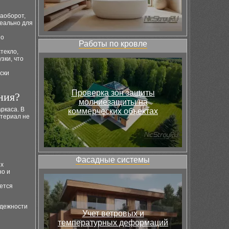
наоборот,
деально для
но
Работы по кровле
текло,
зки, что
ски
Проверка зон защиты
ния?
молниезащиты на
ркаса. В
коммерческих объектах
атериал не
Фасадные системы
их
но и
уется
адежности
Учет ветровых и
температурных деформаций