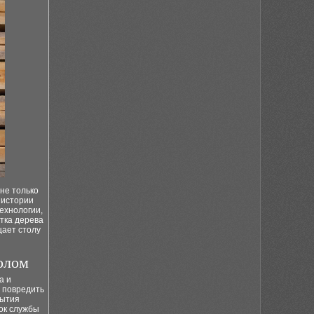
не только
 истории
ехнологии,
тка дерева
щает столу
олом
а и
е повредить
рытия
рок службы