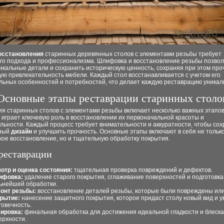
осстановления
старинных деревянных столов с элементами резьбы требует
го подхода и профессионализма. Шлифовка и восстановление резьбы позво
икальные детали и сохранить историческую ценность, сохраняя при этом про
ую привлекательность мебели. Каждый стол восстанавливается с учетом его
льных особенностей и потребностей, что делает каждую реставрацию уникал
Основные этапы реставрации старинных столо
ия старинных столов с элементами резьбы включает несколько важных этапов
 играет ключевую роль в восстановлении их первоначальной красоты и
ьности. Каждый процесс требует внимательности и аккуратности, чтобы сох
ьный
дизайн
и улучшить прочность. Основные этапы включают в себя не тольк
ое восстановление, но и тщательную обработку покрытия.
реставрации
отр и оценка состояния:
тщательная проверка повреждений и дефектов.
фовка:
удаление старого покрытия, сглаживание поверхностей и подготовка
ьнейшей обработки.
онт резьбы:
восстановление деталей резьбы, которые были повреждены или
рытие:
нанесение защитного покрытия, которое придаст столу новый вид и у
говечность.
ировка:
финальная обработка для достижения идеальной гладкости и блеска
ерхности.