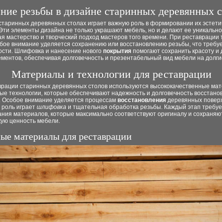
ение резьбы в дизайне старинных деревянных 
старинных деревянных столах играет важную роль в формировании их эстети
Эти элементы дизайна не только украшают мебель, но и делают ее уникально
я мастерство и творческий подход мастеров того времени. При реставрации 
обое внимание уделяется сохранению или восстановлению резьбы, что требуе
ности. Шлифовка и нанесение нового
покрытия
помогают сохранить красоту и
ментов, обеспечивая долговечность и презентабельный вид мебели на долги
Материалы и технологии для реставрации
врации старинных деревянных столов используются высококачественные ма
ые технологии, которые обеспечивают надежность и долговечность восстан
. Особое внимание уделяется процессам
восстановления
деревянных поверх
 роль играет
шлифовка
и тщательная обработка резьбы. Каждый этап требуе
ания материалов, которые максимально соответствуют оригиналу и сохраняю
кую ценность мебели.
ые материалы для реставрации