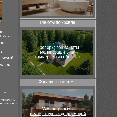
Работы по кровле
ляют
чность и
ьной.
Проверка зон защиты
в
молниезащиты на
коммерческих объектах
, каждый
ранить
о
Фасадные системы
 для
 утрачены.
величит его
Учет ветровых и
температурных деформаций