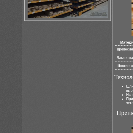
Матер
Древеси
Лаки и м
Шпаклев
Технол
Шли
выр
Исп
При
эст
Преим