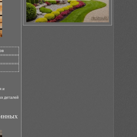
ов
я и
ых деталей
ринных