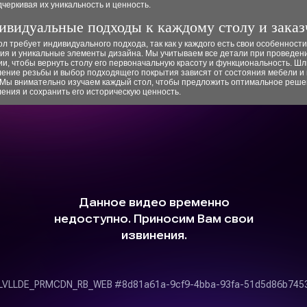
дчеркивая их уникальность и ценность.
ивидуальные подходы к каждому столу и заказ
л требует индивидуального подхода, так как у каждого есть свои особенности
ия и уникальные элементы дизайна. Мы учитываем все детали при проведен
и, чтобы вернуть столу его первоначальную красоту и функциональность. Ш
ление резьбы и выбор подходящего покрытия зависят от состояния мебели и
. Мы внимательно изучаем каждый стол, чтобы предложить оптимальное реше
ения и сохранить его историческую ценность.