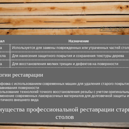
иал
Назначение
на
Используется для замены поврежденных или утраченных частей стол
асла
Для нанесения защитного покрытия и сохранения текстуры дерева
ка
Для восстановления мелких трещин и дефектов на поверхности
огии реставрации
фовка с использованием современных машин для удаления старого покрыти
авнивания поверхности
ользование технологий точного восстановления резьбы с учетом оригинальн
менение современных лакокрасочных материалов для долговечной защиты и
етичного внешнего вида
ущества профессиональной реставрации ста
столов