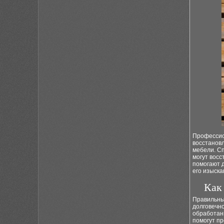
Профессио
восстановл
мебели. С
могут вос
помогают д
его изыска
Как
Правильны
долговечно
обработан
помогут пр