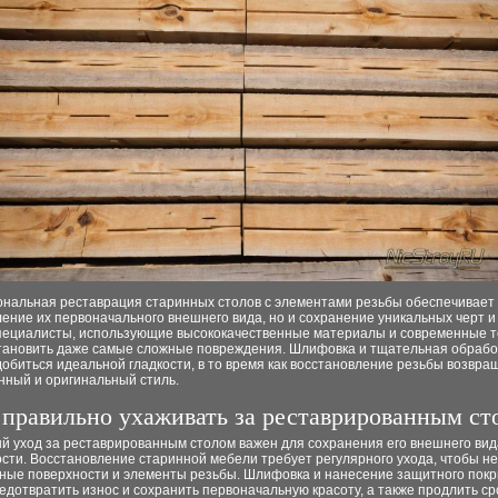
нальная реставрация старинных столов с элементами резьбы обеспечивает 
ение их первоначального внешнего вида, но и сохранение уникальных черт и
пециалисты, использующие высококачественные материалы и современные т
становить даже самые сложные повреждения. Шлифовка и тщательная обрабо
обиться идеальной гладкости, в то время как восстановление резьбы возвра
нный и оригинальный стиль.
 правильно ухаживать за реставрированным ст
й уход за реставрированным столом важен для сохранения его внешнего вид
сти. Восстановление старинной мебели требует регулярного ухода, чтобы н
ные поверхности и элементы резьбы. Шлифовка и нанесение защитного пок
едотвратить износ и сохранить первоначальную красоту, а также продлить с