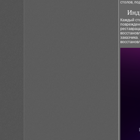
столов, по
Инд
Каждый сто
поврежден
реставраци
восстанов
заказчика
восстановл