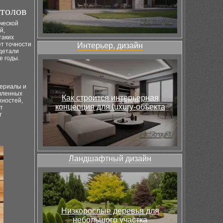
столов
ческой
й,
таких
т точности
Интерьер, дизайн
 детали
е годы.
териалы и
овленных
Как строится интерьерная
ностей,
концепция для luxury-объекта
т
т
Ландшафтный дизайн
Низкорослые деревья для
небольшого участка