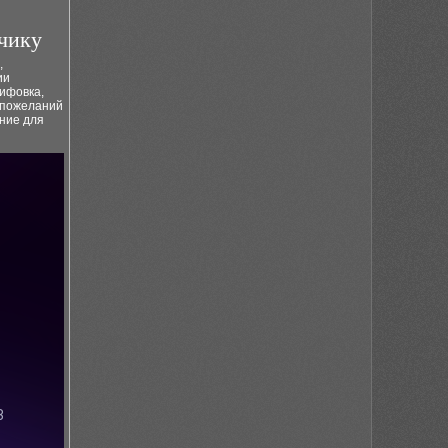
чику
,
ии
лифовка,
 пожеланий
ние для