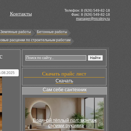
Телефон: 8 (
926
) 549-82-18
Контакты
Факс: 8 (926) 549-82-18
manager@nicstroy.ru
Земляные работы
Бетонные работы
овые расценки по строительным работам
с
5.08.2025
Скачать прайс лист
Скачать
Сам себе сантехник
Водяной тёплый пол: монтаж
своими руками