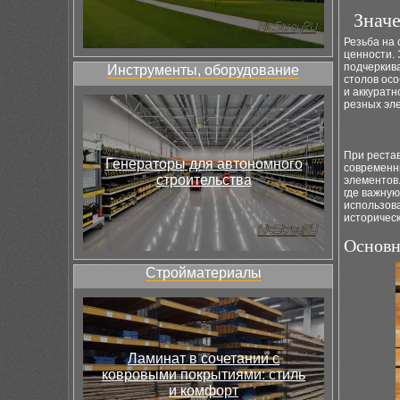
Знач
Резьба на 
ценности. 
подчеркива
Инструменты, оборудование
столов ос
и аккурат
резных эле
При реста
Генераторы для автономного
современн
строительства
элементов
где важную
использов
историчес
Основн
Стройматериалы
Ламинат в сочетании с
ковровыми покрытиями: стиль
и комфорт