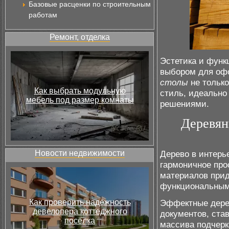
Базовые расценки по строительным
работам
Ремонт, отделка
Эстетика и функ
выбором для оф
столы
не только
Как выбрать модульную
стиль, идеально
мебель под размер комнаты
решениями.
Деревян
Новости недвижимости
Дерево в интерь
гармоничное про
материалов прид
функциональным,
Как проверить надёжность
Эффектные дер
девелопера коттеджного
документов, ста
посёлка
массива подчерк