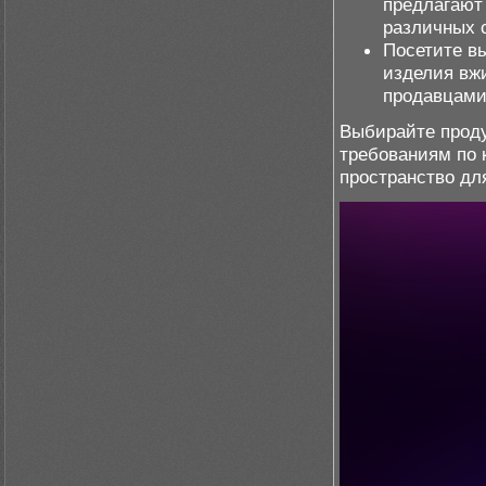
предлагают
различных 
Посетите вы
изделия вж
продавцами,
Выбирайте проду
требованиям по 
пространство дл