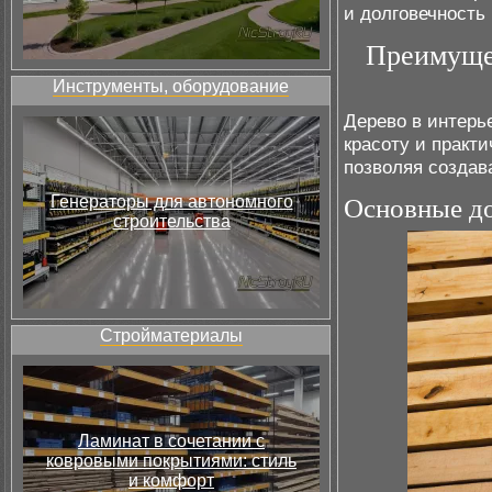
и долговечность
Преимущес
Инструменты, оборудование
Дерево в интерь
красоту и практ
позволяя создав
Генераторы для автономного
Основные до
строительства
Стройматериалы
Ламинат в сочетании с
ковровыми покрытиями: стиль
и комфорт