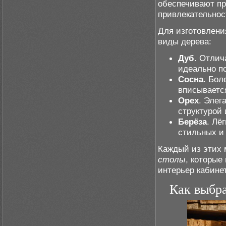
обеспечивают пр
привлекательнос
Для изготовлен
виды дерева:
Дуб
. Отлич
идеально п
Сосна
. Бол
вписываетс
Орех
. Элег
структурой
Берёза
. Лё
стильных и
Каждый из этих 
столы
, которые
интерьер кабине
Как выбр