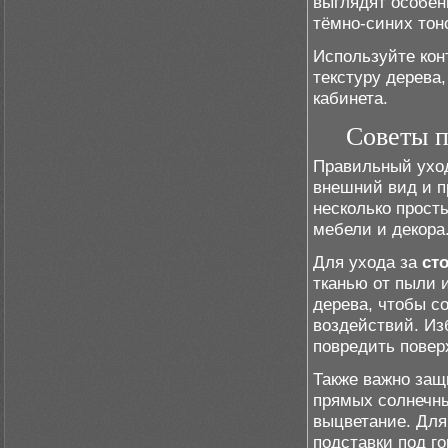
выглядят особен
тёмно-синих тон
Используйте кон
текстуру дерева
кабинета.
Советы п
Правильный уход
внешний вид и п
несколько прост
мебели и декора
Для ухода за
ст
тканью от пыли 
дерева, чтобы с
воздействий. Из
повредить повер
Также важно защ
прямых солнечны
выцветание. Для
подставки под г